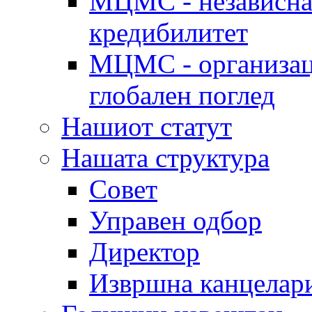
МЦМС - независна 
кредибилитет
МЦМС - организаци
глобален поглед
Нашиот статут
Нашата структура
Совет
Управен одбор
Директор
Извршна канцелар