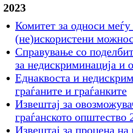
2023
Комитет за односи меѓу
(не)искористени можнос
Справување со поделбит
за недискриминација и 
Еднаквоста и недискрим
граѓаните и граѓанките
Извештај за овозможувач
граѓанското општество 
Извештај за процена на 