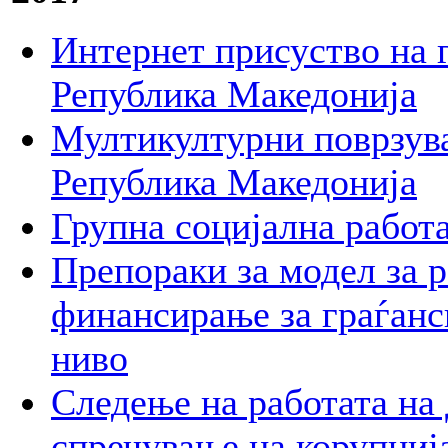
Интернет присуство на 
Република Македонија
Мултикултурни поврзува
Република Македонија
Групна социјална работ
Препораки за модел за 
финансирање за граѓанс
ниво
Следење на работата на
спречување на корупција