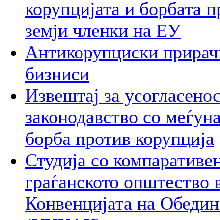
корупцијата и борбата п
земји членки на ЕУ
Антикорупциски прирачн
бизниси
Извештај за усогласено
законодавство со меѓун
борба против корупција
Студија со компаративен
граѓанското општество в
Конвенцијата на Обедин