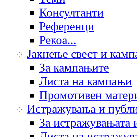
Консултанти
Референци
Рекоа...
Јакнење свест и кам
За кампањите
Листа на кампањи
Промотивен матер
Истражувања и публ
За истражувањата 
Листа на истражув