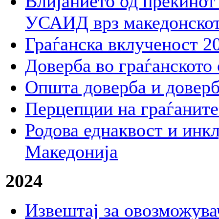
Влијанието од прекинот
УСАИД врз македонскот
Граѓанска вклученост 2
Доверба во граѓанското
Општа доверба и доверб
Перцепции на граѓаните
Родова еднаквост и инк
Македонија
2024
Извештај за овозможувач