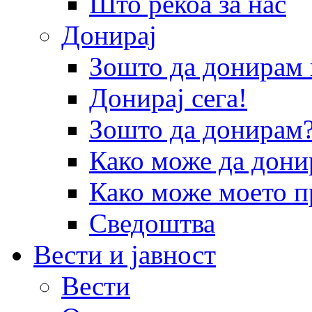
Што рекоа за нас
Донирај
Зошто да донира
Донирај сега!
Зошто да донирам
Како може да дони
Како може моето п
Сведоштва
Вести и јавност
Вести