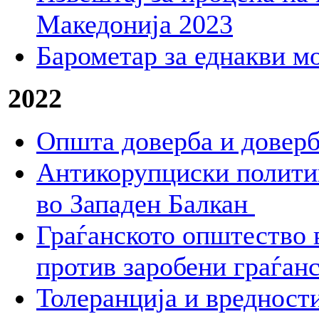
Македонија 2023
Барометар за еднакви м
2022
Општа доверба и доверб
Антикорупциски полити
во Западен Балкан
Граѓанското општество 
против заробени граѓан
Толеранција и вредности