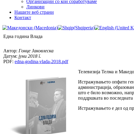
Организации со кои соработуваме
Линкови
Нашите веб страни
Контакт
Една година Влада
Автор:
Гонце Јаковлеска
Датум:
јуни 2018 г.
PDF:
edna-godina-vlada-2018.pdf
Телевизија Телма и Македо
Истражувањето опфати гене
администрација, образован
што е било возможно, напр
поддршката во последната 
Истражувањето е дел од пр