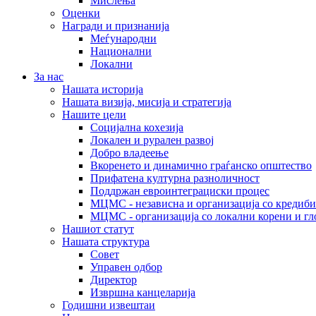
Мислења
Оценки
Награди и признанија
Меѓународни
Национални
Локални
За нас
Нашата историја
Нашата визија, мисија и стратегија
Нашите цели
Социјална кохезија
Локален и рурален развој
Добро владеење
Вкоренето и динамично граѓанско општество
Прифатена културна разноличност
Поддржан евроинтеграциски процес
МЦМС - независна и организација со кредиби
МЦМС - организација со локални корени и гл
Нашиот статут
Нашата структура
Совет
Управен одбор
Директор
Извршна канцеларија
Годишни извештаи