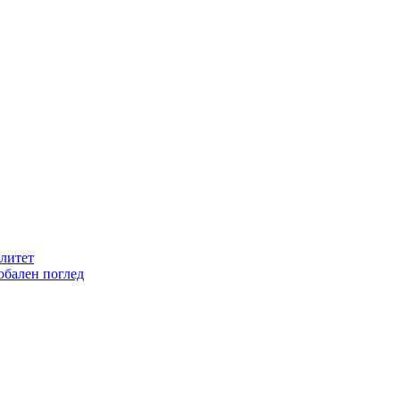
литет
обален поглед