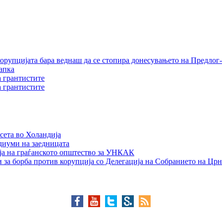
орупцијата бара веднаш да се стопира донесувањето на Предлог-
апка
а грантистите
а грантистите
сета во Холандија
едиуми на заедницата
ја на граѓанското општество за УНКАК
 за борба против корупција со Делегација на Собранието на Црн