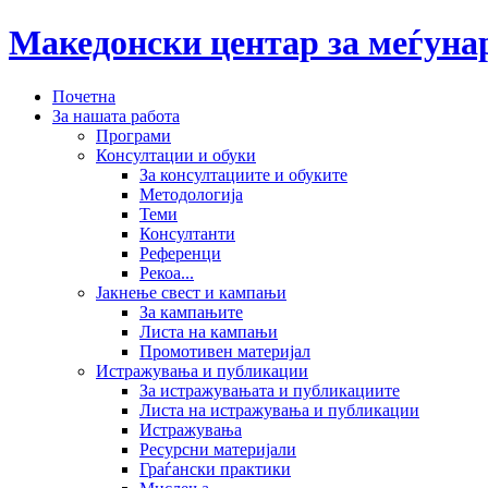
Македонски центар за меѓун
Почетна
За нашата работа
Програми
Консултации и обуки
За консултациите и обуките
Методологија
Теми
Консултанти
Референци
Рекоа...
Јакнење свест и кампањи
За кампањите
Листа на кампањи
Промотивен материјал
Истражувања и публикации
За истражувањата и публикациите
Листа на истражувања и публикации
Истражувања
Ресурсни материјали
Граѓански практики