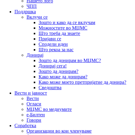
Нашето лого
ЧПП
Поддршка
Вклучи се
Зошто и како да се вклучам
Можностите во МЦМС
Што треба да знаете
Пријави се
Сподели идеи
Што рекоа за нас
Донирај
Зошто да донирам во МЦМС?
Донирај сега!
Зошто да донирам?
Како може да донирам?
Како може моето претпријатие да донира?
Сведоштва
Вести и јавност
Вести
Огласи
МЦМС во медиумите
е-Билтен
Говори
Соработка
Организации во кои членуваме