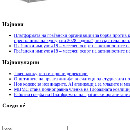
Најнови
Платформата на граѓански организации за борба против к
престолнина на културата 2028 година“, по скратена пост
Граѓански импулс #18 – месечен осврт на активностите н
Граѓански импулс #18 – месечен осврт на активностите н
Најпопуларни
Јавен конкурс за извршни директори
Општините на првата линија: впечатоци од студиската по
Нов кодекс за новинарите, AI апликација за младите и м
МЦМС стана полноправна членка на Глобалната коалици
Работна средба на Платформата на граѓански организации
Следи нé