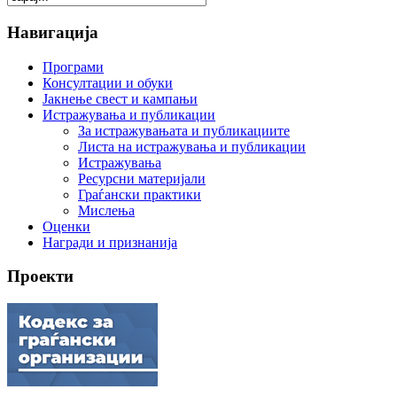
Навигација
Програми
Консултации и обуки
Јакнење свест и кампањи
Истражувања и публикации
За истражувањата и публикациите
Листа на истражувања и публикации
Истражувања
Ресурсни материјали
Граѓански практики
Мислења
Оценки
Награди и признанија
Проекти