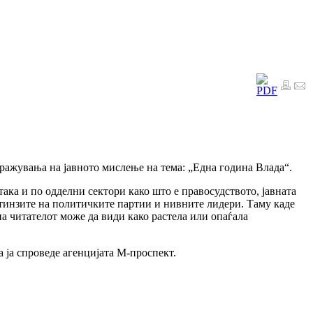
ажувања на јавното мислење на тема: „Една година Влада“.
ака и по одделни сектори како што е правосудството, јавната
ејтинзите на политичките партии и нивните лидери. Таму каде
а читателот може да види како растела или опаѓала
 ја спроведе агенцијата М-проспект.