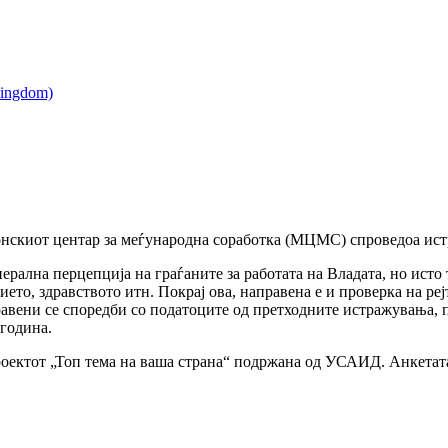
нскиот центар за меѓународна соработка (МЦМС) спроведоа истр
рална перцепција на граѓаните за работата на Владата, но исто т
ието, здравството итн. Покрај ова, направена е и проверка на р
авени се споредби со податоците од претходните истражувања, п
година.
оектот „Топ тема на ваша страна“ подржана од УСАИД. Анкетата