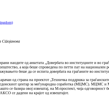
а Стојанова
зирани наодите од анкетата „Довербата во институциите и во гра
 општество, а која беше спроведена по петти пат на национален
ажувањето беше да се испита довербата на граѓаните во институ
нарачан од страна на проектот „Техничка поддршка за граѓанск
акедонскиот центар за меѓународна соработка (МЦМС). МЦМС и М
јашто се базира овој извештај, на М-проспект, чија одговорност
СО се дадени на крајот од извештајот.