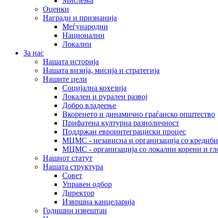
Мислења
Оценки
Награди и признанија
Меѓународни
Национални
Локални
За нас
Нашата историја
Нашата визија, мисија и стратегија
Нашите цели
Социјална кохезија
Локален и рурален развој
Добро владеење
Вкоренето и динамично граѓанско општество
Прифатена културна разноличност
Поддржан евроинтеграциски процес
МЦМС - независна и организација со кредиби
МЦМС - организација со локални корени и гл
Нашиот статут
Нашата структура
Совет
Управен одбор
Директор
Извршна канцеларија
Годишни извештаи