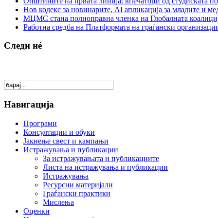
Општините на првата линија: впечатоци од студиската по
Нов кодекс за новинарите, AI апликација за младите и м
МЦМС стана полноправна членка на Глобалната коалици
Работна средба на Платформата на граѓански организации
Следи нé
Навигација
Програми
Консултации и обуки
Јакнење свест и кампањи
Истражувања и публикации
За истражувањата и публикациите
Листа на истражувања и публикации
Истражувања
Ресурсни материјали
Граѓански практики
Мислења
Оценки