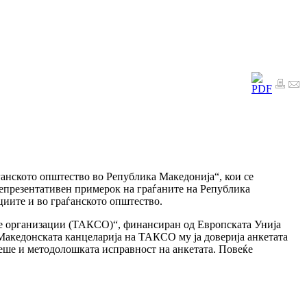
ѓанското општество во Република Македонија“, кои се
 репрезентативен примерок на граѓаните на Република
циите и во граѓанското општество.
ите организации (ТАКСО)“, финансиран од Европската Унија
акедонската канцеларија на ТАКСО му ја доверија анкетата
 беше и методолошката исправност на анкетата. Повеќе