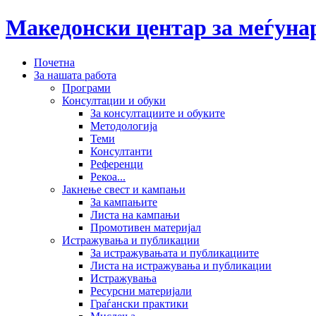
Македонски центар за меѓун
Почетна
За нашата работа
Програми
Консултации и обуки
За консултациите и обуките
Методологија
Теми
Консултанти
Референци
Рекоа...
Јакнење свест и кампањи
За кампањите
Листа на кампањи
Промотивен материјал
Истражувања и публикации
За истражувањата и публикациите
Листа на истражувања и публикации
Истражувања
Ресурсни материјали
Граѓански практики