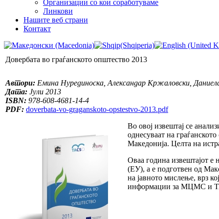
Организации со кои соработуваме
Линкови
Нашите веб страни
Контакт
Довербата во граѓанското општество 2013
Автори:
Емина Нурединоска, Александар Кржаловски, Даниел
Дата:
Јули 2013
ISBN:
978-608-4681-14-4
PDF:
doverbata-vo-graganskoto-opstestvo-2013.pdf
Во овој извештај се анали
однесуваат на граѓанското
Македонија. Целта на истр
Оваа година извештајот е 
(ЕУ), а е подготвен од М
на јавното мислење, врз ко
информации за МЦМС и ТАК