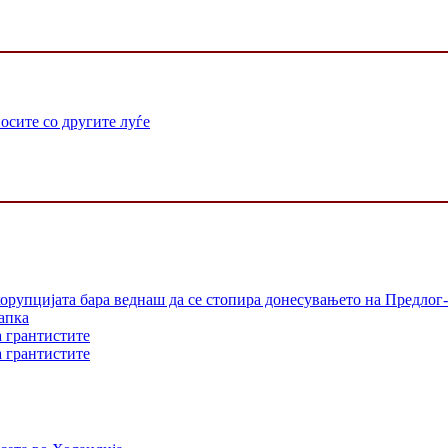
осите со другите луѓе
орупцијата бара веднаш да се стопира донесувањето на Предлог-
апка
а грантистите
а грантистите