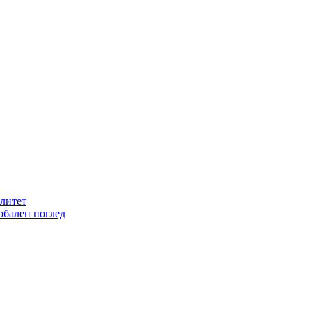
литет
обален поглед