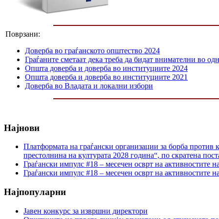
Поврзани:
Доверба во граѓанското општество 2024
Граѓаните сметаат дека треба да бидат внимателни во одн
Општа доверба и доверба во институциите 2024
Општа доверба и доверба во институциите 2021
Доверба во Владата и локални избори
Најнови
Платформата на граѓански организации за борба против к
престолнина на културата 2028 година“, по скратена пост
Граѓански импулс #18 – месечен осврт на активностите н
Граѓански импулс #18 – месечен осврт на активностите н
Најпопуларни
Јавен конкурс за извршни директори