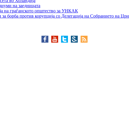
сета во Холандија
едиуми на заедницата
ја на граѓанското општество за УНКАК
 за борба против корупција со Делегација на Собранието на Црн