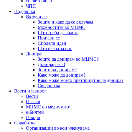
Нашето лого
ЧПП
Поддршка
Вклучи се
Зошто и како да се вклучам
Можностите во МЦМС
Што треба да знаете
Пријави се
Сподели идеи
Што рекоа за нас
Донирај
Зошто да донирам во МЦМС?
Донирај сега!
Зошто да донирам?
Како може да донирам?
Како може моето претпријатие да донира?
Сведоштва
Вести и јавност
Вести
Огласи
МЦМС во медиумите
е-Билтен
Говори
Соработка
Организации во кои членуваме