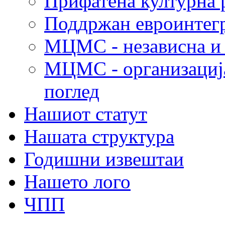
Прифатена културна 
Поддржан евроинтег
МЦМС - независна и 
МЦМС - организација
поглед
Нашиот статут
Нашата структура
Годишни извештаи
Нашето лого
ЧПП