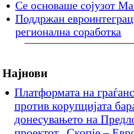
Се основаше сојузот Ма
Поддржан евроинтеграци
регионална соработка
Најнови
Платформата на граѓанс
против корупцијата бар
донесувањето на Предло
проектот „Скопје – Евр