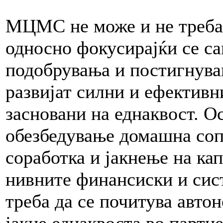
МЦМС не може и не треба
односно фокусирајќи се са
подобрувања и постигнува
развијат силни и ефективн
засновани на еднаквост. О
обезбедување домашна соп
соработка и јакнење на ка
нивните финансиски и сис
треба да се почитува автон
јакне еднаквоста во партн