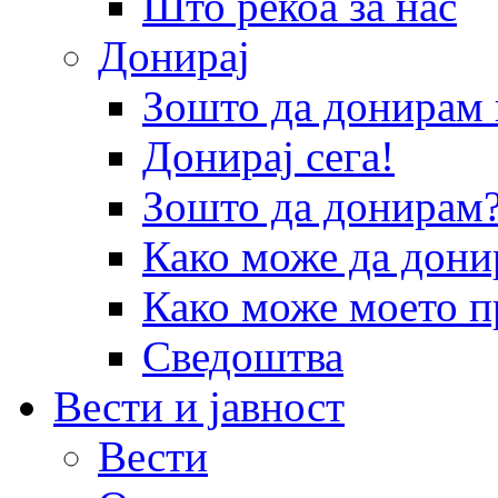
Што рекоа за нас
Донирај
Зошто да донира
Донирај сега!
Зошто да донирам
Како може да дони
Како може моето п
Сведоштва
Вести и јавност
Вести