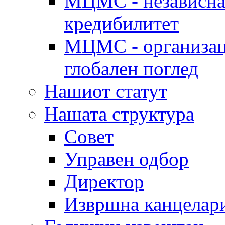
МЦМС - независна 
кредибилитет
МЦМС - организаци
глобален поглед
Нашиот статут
Нашата структура
Совет
Управен одбор
Директор
Извршна канцелар