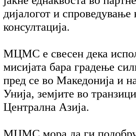
дијалогот и спроведување 
консултација.
МЦМС е свесен дека испол
мисијата бара градење сил
пред се во Македонија и н
Унија, земјите во транзиц
Централна Азија.
МЦМС мора да ги подобрув