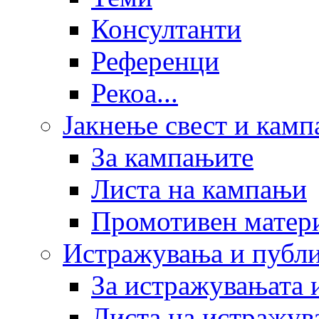
Консултанти
Референци
Рекоа...
Јакнење свест и кам
За кампањите
Листа на кампањи
Промотивен матер
Истражувања и публ
За истражувањата 
Листа на истражув