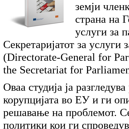
земји член
страна на 
услуги за 
Секретаријатот за услуги
(Directorate-General for Pa
the Secretariat for Parliame
Оваа студија ја разгледува
корупцијата во ЕУ и ги оп
решавање на проблемот. С
политики кои ги спроведув