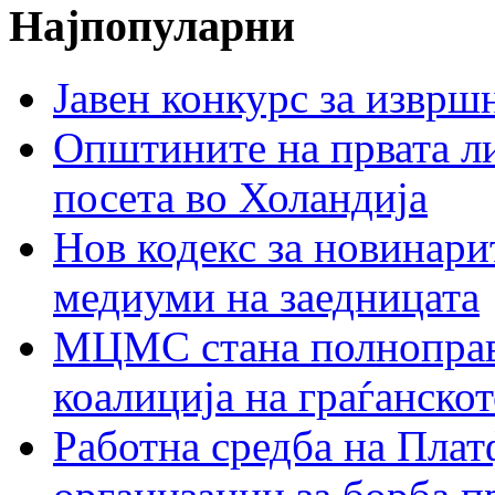
Најпопуларни
Јавен конкурс за изврш
Општините на првата ли
посета во Холандија
Нов кодекс за новинарит
медиуми на заедницата
МЦМС стана полноправн
коалиција на граѓанск
Работна средба на Плат