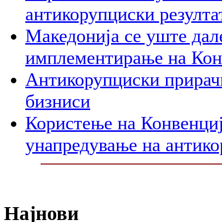
антикорупциски резулта
Македонија се уште дал
имплементирање на Ко
Антикорупциски прирачн
бизниси
Користење на Конвенциј
унапредување на антико
Најнови