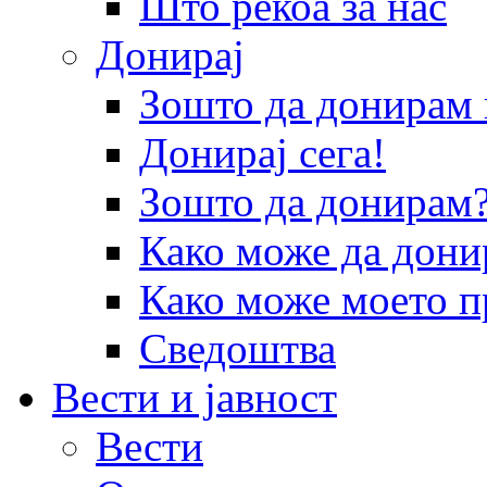
Што рекоа за нас
Донирај
Зошто да донира
Донирај сега!
Зошто да донирам
Како може да дони
Како може моето п
Сведоштва
Вести и јавност
Вести