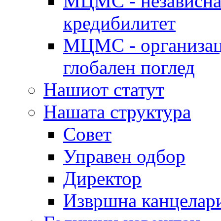
МЦМС - независна 
кредибилитет
МЦМС - организаци
глобален поглед
Нашиот статут
Нашата структура
Совет
Управен одбор
Директор
Извршна канцелар