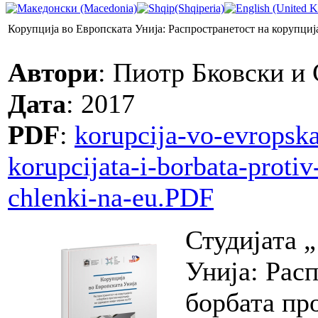
Корупција во Европската Унија: Распространетост на корупциј
Aвтори
: Пиотр Бковски и
Дата
: 2017
PDF
:
korupcija-vo-evropska
korupcijata-i-borbata-proti
chlenki-na-eu.PDF
Студијата 
Унија: Рас
борбата пр