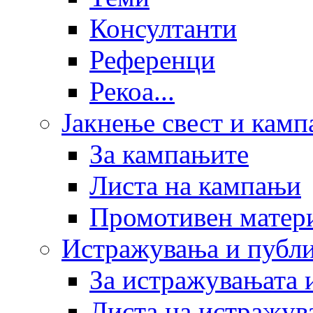
Консултанти
Референци
Рекоа...
Јакнење свест и кам
За кампањите
Листа на кампањи
Промотивен матер
Истражувања и публ
За истражувањата 
Листа на истражув