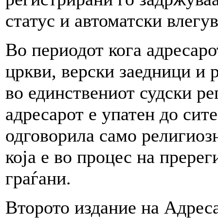
статус и автоматски влегув
Во периодот кога адресаро
цркви, верски заедници и 
во единствениот судски ре
адресарот е упатен до сит
одговорила само религиозн
која е во процес на пререг
граѓани.
Второто издание на Адрес