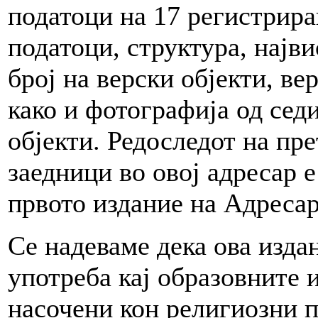
податоци на 17 регистрира
податоци, структура, најв
број на верски објекти, ве
како и фотографија од сед
објекти. Редоследот на пр
заедници во овој адресар 
првото издание на Адресар
Се надеваме дека ова изда
употреба кај образовните 
насочени кон религиозни 