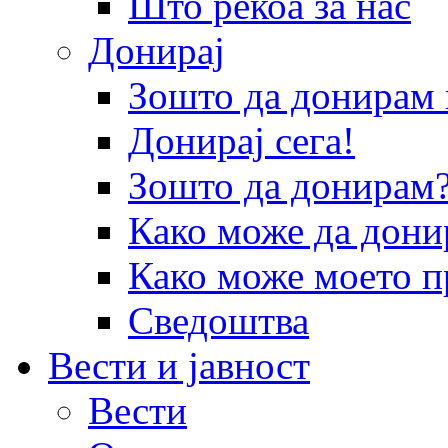
Што рекоа за нас
Донирај
Зошто да донира
Донирај сега!
Зошто да донирам
Како може да дони
Како може моето п
Сведоштва
Вести и јавност
Вести