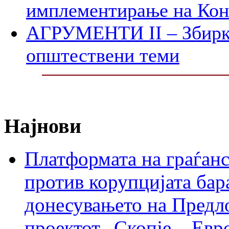
имплементирање на Ко
АГРУМЕНТИ II – Збирк
општествени теми
Најнови
Платформата на граѓанс
против корупцијата бар
донесувањето на Предло
проектот „Скопје – Евр