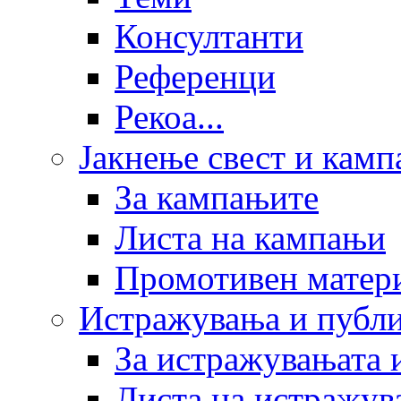
Консултанти
Референци
Рекоа...
Јакнење свест и кам
За кампањите
Листа на кампањи
Промотивен матер
Истражувања и публ
За истражувањата 
Листа на истражув