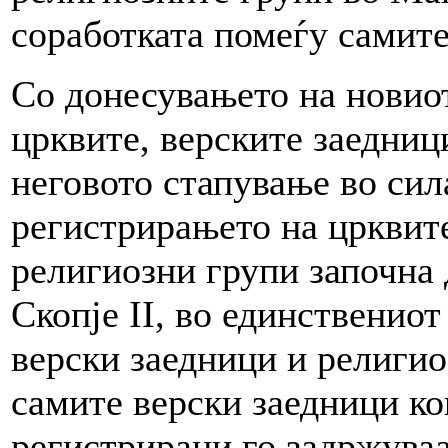
соработката помеѓу самите
Со донесувањето на новиот
црквите, верските заедниц
неговото стапување во сил
регистрирањето на црквите
религиозни групи започна 
Скопје II, во единствениот
верски заедници и религио
самите верски заедници ко
регистрирани го задржуваа