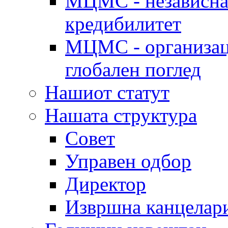
МЦМС - независна 
кредибилитет
МЦМС - организаци
глобален поглед
Нашиот статут
Нашата структура
Совет
Управен одбор
Директор
Извршна канцелар