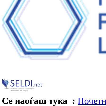
Се наоѓаш тука :
Почетн