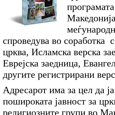
програмата
Македонија
меѓународн
спроведува во соработка 
црква, Исламска верска за
Еврејска заедница, Еванге
другите регистрирани верс
Адресарот има за цел да ј
пошироката јавност за црк
религиозните групи во Мак