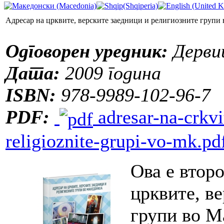
Адресар на црквите, верските заедници и религиозните групи
Одговорен уредник:
Дерви
Дата:
2009 година
ISBN:
978-9989-102-96-7
PDF:
adresar-na-crkvi
religioznite-grupi-vo-mk.pd
Ова е втор
црквите, в
групи во М