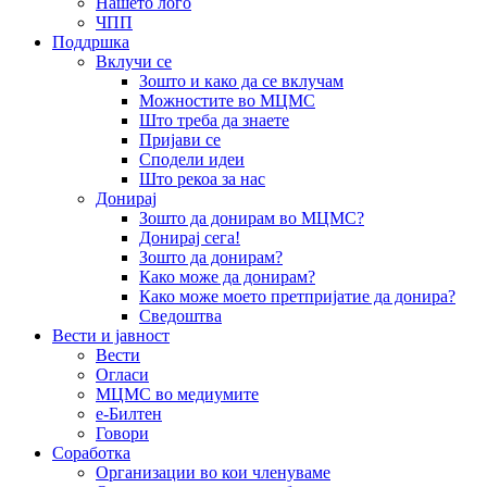
Нашето лого
ЧПП
Поддршка
Вклучи се
Зошто и како да се вклучам
Можностите во МЦМС
Што треба да знаете
Пријави се
Сподели идеи
Што рекоа за нас
Донирај
Зошто да донирам во МЦМС?
Донирај сега!
Зошто да донирам?
Како може да донирам?
Како може моето претпријатие да донира?
Сведоштва
Вести и јавност
Вести
Огласи
МЦМС во медиумите
е-Билтен
Говори
Соработка
Организации во кои членуваме