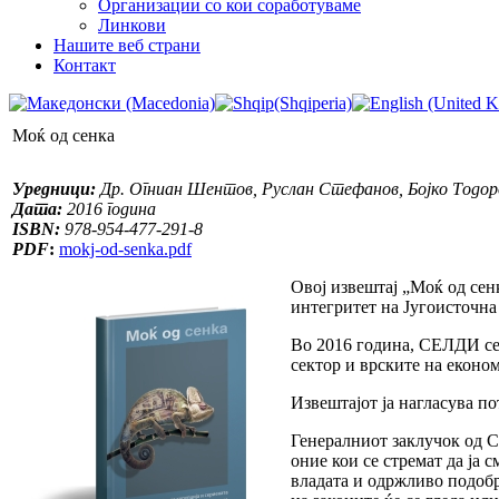
Организации со кои соработуваме
Линкови
Нашите веб страни
Контакт
Моќ од сенка
Уредници:
Др. Огниан Шентов, Руслан Стефанов, Бојко Тодор
Дата:
2016 година
ISBN:
978-954-477-291-8
PDF
:
mokj-od-senka.pdf
Овој извештај „Моќ од сен
интегритет на Југоисточна
Во 2016 година, СЕЛДИ се 
сектор и врските на економ
Извештајот ја нагласува п
Генералниот заклучок од 
оние кои се стремат да ја 
владата и одржливо подоб