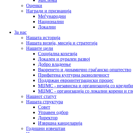
Мислења
Оценки
Награди и признанија
Меѓународни
Национални
Локални
За нас
Нашата историја
Нашата визија, мисија и стратегија
Нашите цели
Социјална кохезија
Локален и рурален развој
Добро владеење
Вкоренето и динамично граѓанско општество
Прифатена културна разноличност
Поддржан евроинтеграциски процес
МЦМС - независна и организација со кредиби
МЦМС - организација со локални корени и гл
Нашиот статут
Нашата структура
Совет
Управен одбор
Директор
Извршна канцеларија
Годишни извештаи