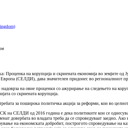
ов
ка: Проценка на корупција и скриената економија во земјите од Ј
 Европа (СЕЛДИ), дава значителен придонес во регионалниот пр
надоврза на овие проценки со ажурирање на следењето на коруп
ијата со скриената корупција.
отребата за поширока политичка акција за реформи, кои во целио
ССК на СЕЛДИ од 2016 година е дека политиките кои се однесув
сменат довербата во владата треба да се спроведуваат заедно. Ако
рување на економската добробит, построгото спроведување на к