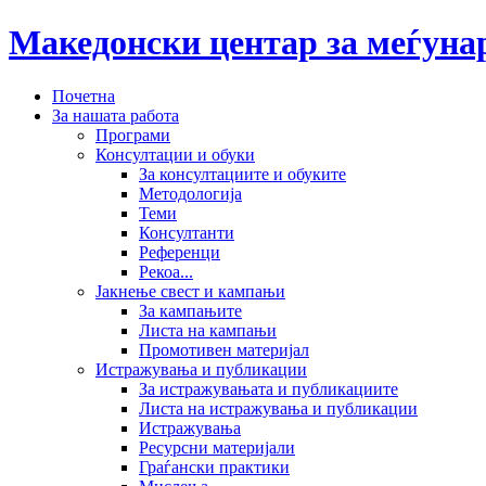
Македонски центар за меѓун
Почетна
За нашата работа
Програми
Консултации и обуки
За консултациите и обуките
Методологија
Теми
Консултанти
Референци
Рекоа...
Јакнење свест и кампањи
За кампањите
Листа на кампањи
Промотивен материјал
Истражувања и публикации
За истражувањата и публикациите
Листа на истражувања и публикации
Истражувања
Ресурсни материјали
Граѓански практики