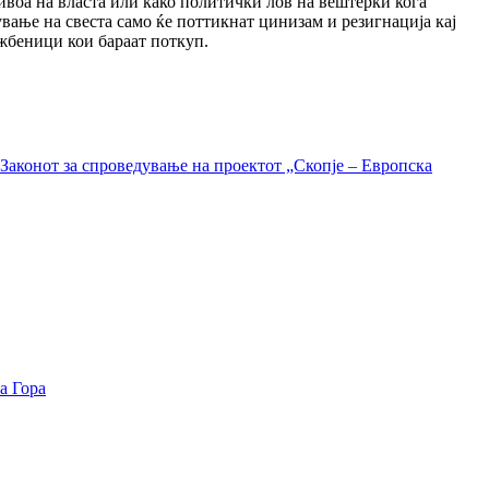
нивоа на власта или како политички лов на вештерки кога
вање на свеста само ќе поттикнат цинизам и резигнација кај
ужбеници кои бараат поткуп.
Законот за спроведување на проектот „Скопје – Европска
а Гора