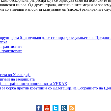
и како бескорисна репресија која се однесува само на пониските 
повисоки нивоа. Од друга страна, интензивните мерки за зголему
ени со видливи напори за казнување на (високо) рангираните сл
орупцијата бара веднаш да се стопира донесувањето на Предлог-
апка
а грантистите
а грантистите
сета во Холандија
едиуми на заедницата
ја на граѓанското општество за УНКАК
 за борба против корупција со Делегација на Собранието на Црн