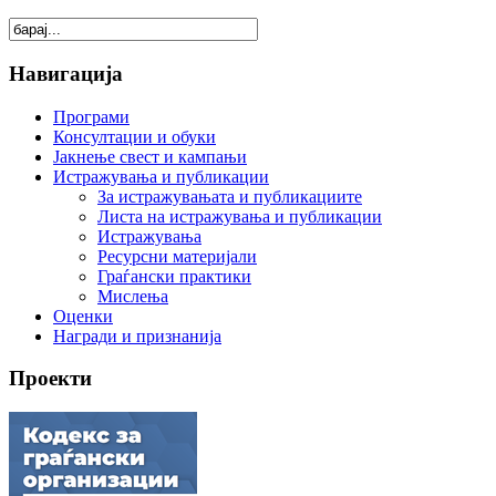
Навигација
Програми
Консултации и обуки
Јакнење свест и кампањи
Истражувања и публикации
За истражувањата и публикациите
Листа на истражувања и публикации
Истражувања
Ресурсни материјали
Граѓански практики
Мислења
Оценки
Награди и признанија
Проекти