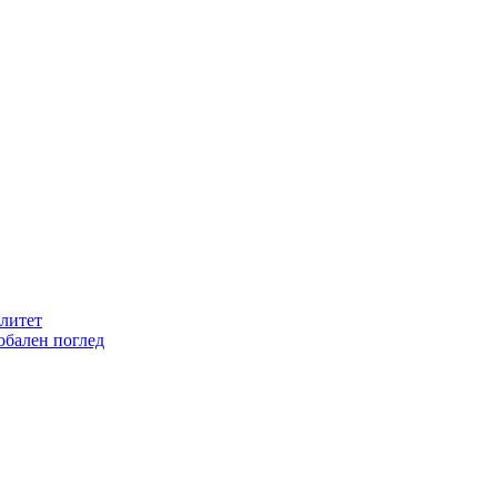
литет
обален поглед