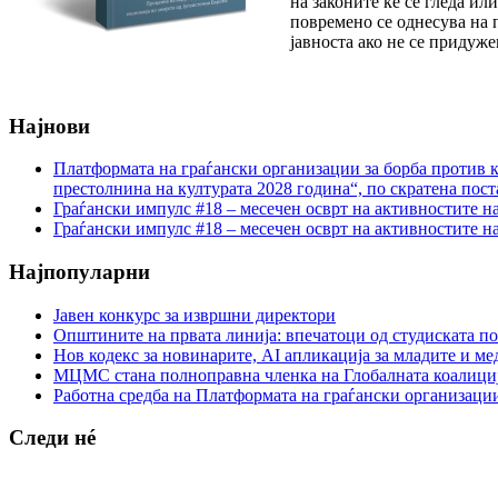
на законите ќе се гледа ил
повремено се однесува на 
јавноста ако не се придуж
Најнови
Платформата на граѓански организации за борба против к
престолнина на културата 2028 година“, по скратена пост
Граѓански импулс #18 – месечен осврт на активностите н
Граѓански импулс #18 – месечен осврт на активностите н
Најпопуларни
Јавен конкурс за извршни директори
Општините на првата линија: впечатоци од студиската по
Нов кодекс за новинарите, AI апликација за младите и м
МЦМС стана полноправна членка на Глобалната коалици
Работна средба на Платформата на граѓански организации
Следи нé