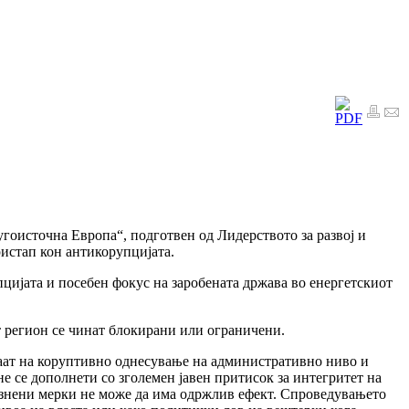
угоисточна Европа“, подготвен од Лидерството за развој и
истап кон антикорупцијата.
цијата и посебен фокус на заробената држава во енергетскиот
т регион се чинат блокирани или ограничени.
аат на коруптивно однесување на административно ниво и
 не се дополнети со зголемен јавeн притисок за интегритет на
азнени мерки не може да има одржлив ефект. Спроведувањето