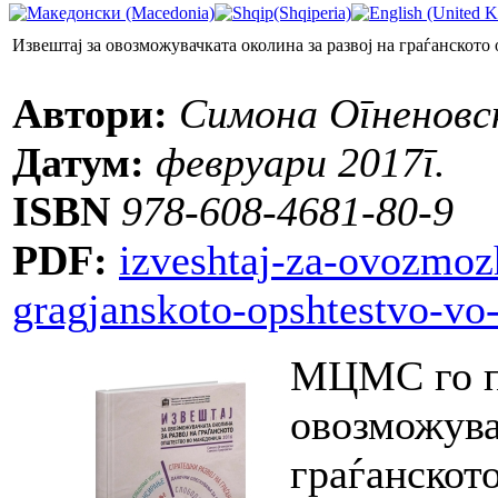
Извештај за овозможувачката околина за развој на граѓанското
Автори:
Симона Огненовск
Датум:
февруари 2017г.
ISBN
978-608-4681-80-9
PDF:
izveshtaj-za-ovozmoz
gragjanskoto-opshtestvo-vo
МЦМС го по
овозможувач
граѓанскот