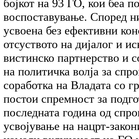
бојкот на 93 ГО, кои беа п
воспоставување. Според н
усвоена без ефективни кон
отсуството на дијалог и и
вистинско партнерство и 
на политичка волја за спро
соработка на Владата со г
постои спремност за подгот
последната година од спро
усвојување на нацрт-закони