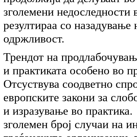
зголемени недоследности 
резултираа со назадување н
одржливост.
Трендот на продлабочување
и практиката особено во п
Отсуствува соодветно спр
европските закони за слоб
и изразување во практика.
зголемен број случаи на и