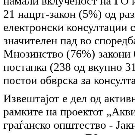
намали вклученост на ГО 
21 нацрт-закон (5%) од ра
електронски консултации с
значителен пад во споредб
Мнозинство (76%) закони 
постапка (238 од вкупно 3
постои обврска за консулт
Извештајот е дел од актив
рамките на проектот „Акви
граѓанско општество - Јак