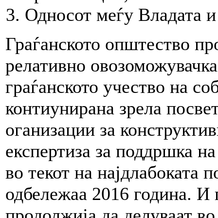
Односот меѓу Владата и
Граѓанското општество про
релативно овозоможувачка
граѓанското учество на со
контиунирана зрела посвет
оганизации за конструктив
експертиза за поддршка на
во текот на најдлабоката п
одбележаа 2016 година. И 
продолжија да делуваат во