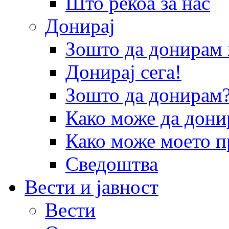
Што рекоа за нас
Донирај
Зошто да донира
Донирај сега!
Зошто да донирам
Како може да дони
Како може моето п
Сведоштва
Вести и јавност
Вести