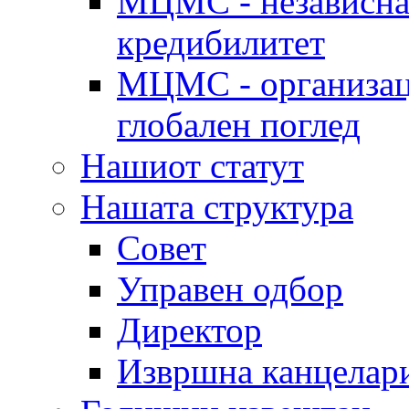
МЦМС - независна 
кредибилитет
МЦМС - организаци
глобален поглед
Нашиот статут
Нашата структура
Совет
Управен одбор
Директор
Извршна канцелар