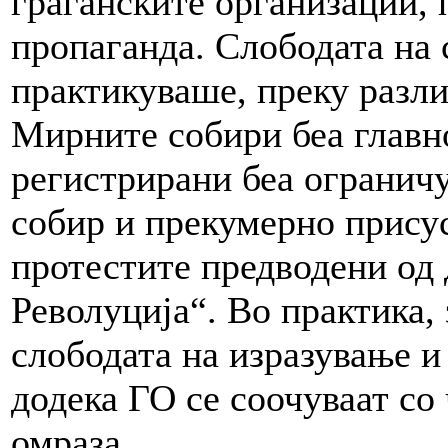
граѓанските организации,
пропаганда. Слободата на 
практикуваше, преку разли
Мирните собири беа главн
регистрирани беа ограничу
собир и прекумерно присус
протестите предводени о
Револуција“. Во практика,
слободата на изразување и
додека ГО се соочуваат со
омраза.