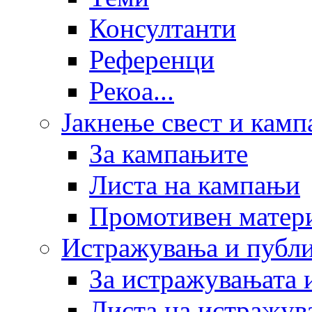
Консултанти
Референци
Рекоа...
Јакнење свест и кам
За кампањите
Листа на кампањи
Промотивен матер
Истражувања и публ
За истражувањата 
Листа на истражув