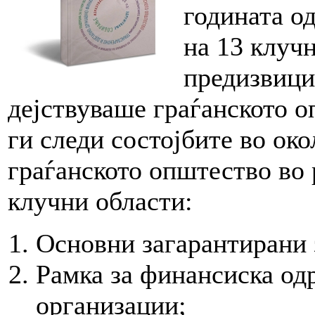
годината о
на 13 клуч
предизвици 
дејствуваше граѓанското о
ги следи состојбите во око
граѓанското општество во 
клучни области:
Основни загарантирани 
Рамка за финансиска од
организации;