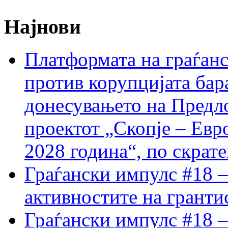
Најнови
Платформата на граѓанс
против корупцијата бар
донесувањето на Предло
проектот „Скопје – Евр
2028 година“, по скрат
Граѓански импулс #18 –
активностите на гранти
Граѓански импулс #18 –