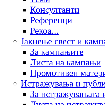
Консултанти
Референци
Рекоа...
Јакнење свест и кам
За кампањите
Листа на кампањи
Промотивен матер
Истражувања и публ
За истражувањата 
Листа на истражув