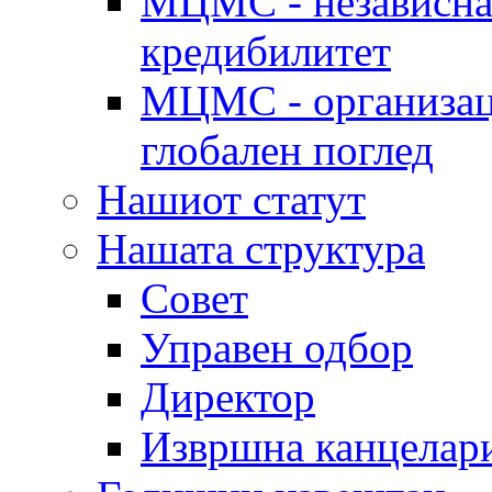
МЦМС - независна 
кредибилитет
МЦМС - организаци
глобален поглед
Нашиот статут
Нашата структура
Совет
Управен одбор
Директор
Извршна канцелар