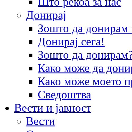
Што рекоа за нас
Донирај
Зошто да донира
Донирај сега!
Зошто да донирам
Како може да дони
Како може моето п
Сведоштва
Вести и јавност
Вести