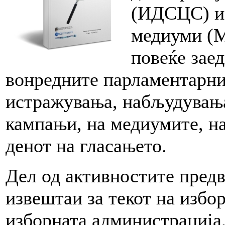
(ИДСЦС) и 
медиуми (М
повеќе зае
вонредните парламентарни
истражувања, набљудувања
кампањи, на медиумите, на
денот на гласањето.
Дел од активностите пред
извештаи за текот на избо
изборната администрација,