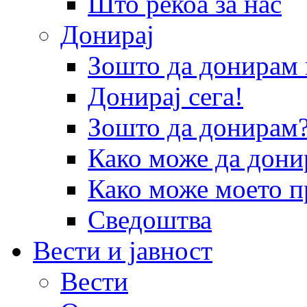
Што рекоа за нас
Донирај
Зошто да донира
Донирај сега!
Зошто да донирам
Како може да дони
Како може моето п
Сведоштва
Вести и јавност
Вести