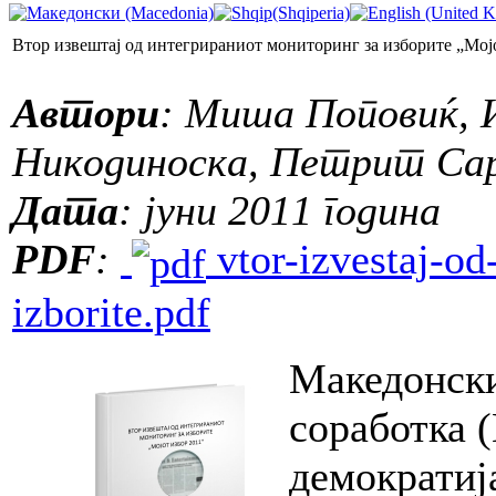
Втор извештај од интегрираниот мониторинг за изборите „Мој
Автори
: Миша Поповиќ, 
Никодиноска, Петрит Са
Дата
: јуни 2011 година
PDF
:
vtor-izvestaj-od
izborite.pdf
Македонски
соработка 
демократиј