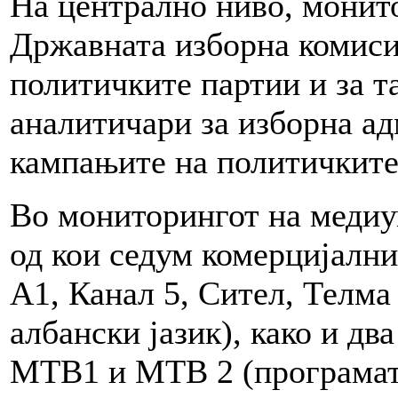
На централно ниво, монито
Државната изборна комисиј
политичките партии и за т
аналитичари за изборна ад
кампањите на политичките
Во мониторингот на медиу
од кои седум комерцијални
А1, Канал 5, Сител, Телма
албански јазик), како и дв
МТВ1 и МТВ 2 (програмата 