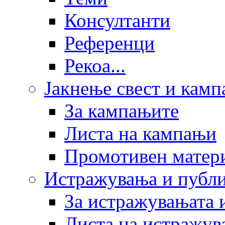
Консултанти
Референци
Рекоа...
Јакнење свест и кам
За кампањите
Листа на кампањи
Промотивен матер
Истражувања и публ
За истражувањата 
Листа на истражув