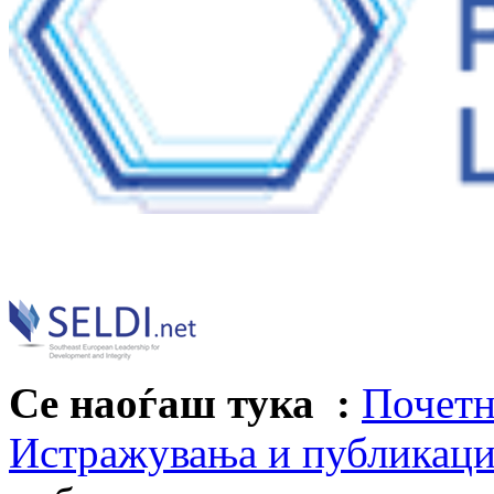
Се наоѓаш тука :
Почетн
Истражувања и публикац