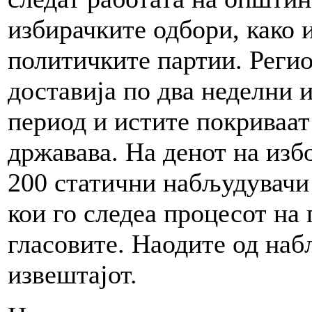
избирачките одбори, како 
политичките партии. Реги
доставија по два неделни
период и истите покриваат
државава. На денот на изб
200 статични набљудувачи
кои го следеа процесот на
гласовите. Наодите од наб
извештајот.