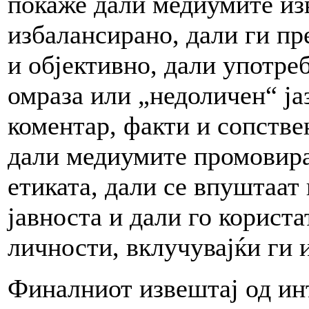
покаже дали медиумите из
избалансирано, дали ги п
и објективно, дали употре
омраза или „недоличен“ ја
коментар, факти и сопств
дали медиумите промовира
етиката, дали се впуштаат
јавноста и дали го корист
личности, вклучувајќи ги 
Финалниот извештај од ин