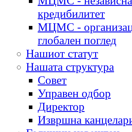
МЦМС - независна 
кредибилитет
МЦМС - организаци
глобален поглед
Нашиот статут
Нашата структура
Совет
Управен одбор
Директор
Извршна канцелар