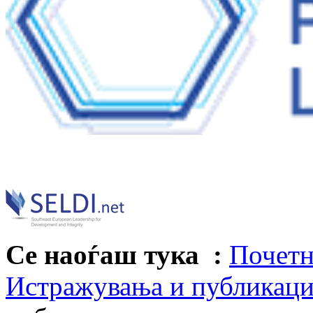
Се наоѓаш тука :
Почетн
Истражувања и публикац