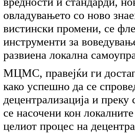
вредности и стандарди, но
овладувањето со ново знае
вистински промени, се фл
инструменти за воведувањ
развиена локална самоупра
МЦМС, правејќи ги доста
како успешно да се спрове
децентрализација и преку 
се насочени кон локалните
целиот процес на децентра