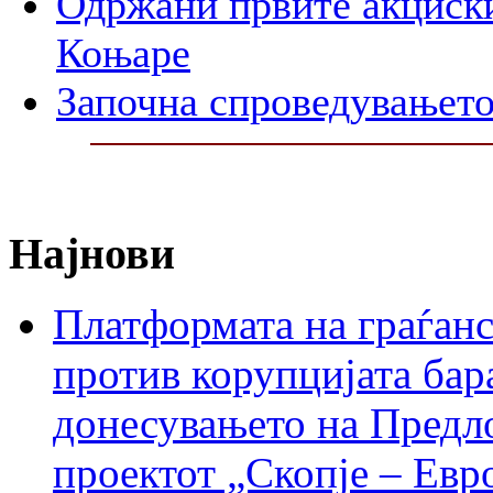
Одржани првите акциски
Коњаре
Започна спроведувањето
Најнови
Платформата на граѓанс
против корупцијата бар
донесувањето на Предло
проектот „Скопје – Евр