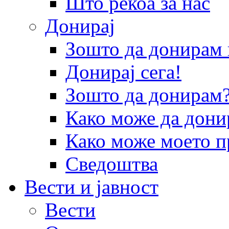
Што рекоа за нас
Донирај
Зошто да донира
Донирај сега!
Зошто да донирам
Како може да дони
Како може моето п
Сведоштва
Вести и јавност
Вести