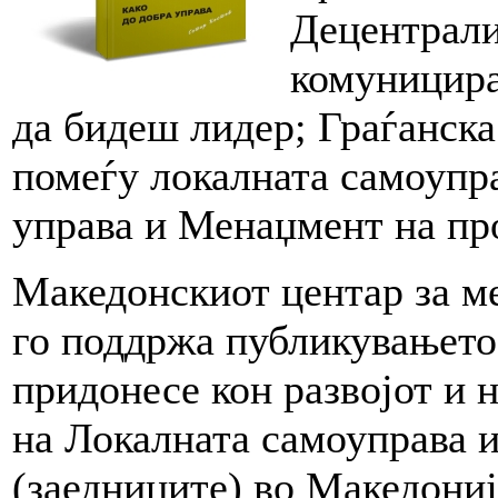
Децентрали
комуницира
да бидеш лидер; Граѓанск
помеѓу локалната самоупра
управа и Менаџмент на пр
Македонскиот центар за 
го поддржа публикувањето 
придонесе кон развојот и 
на Локалната самоуправа 
(заедниците) во Македониј