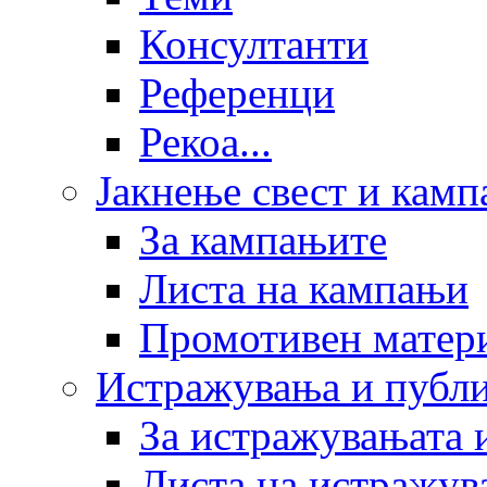
Консултанти
Референци
Рекоа...
Јакнење свест и кам
За кампањите
Листа на кампањи
Промотивен матер
Истражувања и публ
За истражувањата 
Листа на истражув