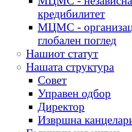
МЦМС - независна 
кредибилитет
МЦМС - организаци
глобален поглед
Нашиот статут
Нашата структура
Совет
Управен одбор
Директор
Извршна канцелар