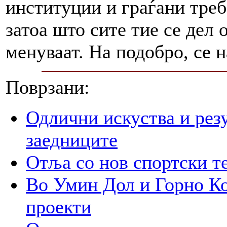
институции и граѓани треб
затоа што сите тие се дел 
менуваат. На подобро, се 
Поврзани:
Одлични искуства и рез
заедниците
Отља со нов спортски т
Во Умин Дол и Горно Ко
проекти