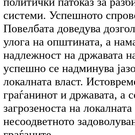
политички патоказ за разб
системи. Успешното спров
Повелбата доведува дозго
улога на општината, а нам
надлежност на државата на
успешно се надминува јазо
локалната власт. Истоврем
граѓанинот и државата, а 
загрозеноста на локалната
несоодветното задоволувањ
граѓаните.