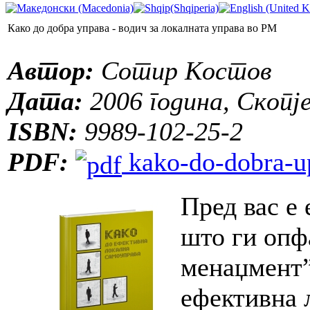
Како до добра управа - водич за локалната управа во РМ
Автор:
Сотир Костов
Дата:
2006 година, Скопј
ISBN:
9989-102-25-2
PDF:
kako-do-dobra-u
Пред вас е 
што ги опф
менаџмент”
ефективна 