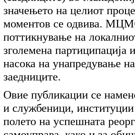
значењето на целиот проце
моментов се одвива. МЦМС
поттикнување на локалниот
зголемена партиципација и
насока на унапредување на
заедниците.
Овие публикации се намен
и службеници, институции 
полето на успешната реорг
самоуправа, како и за обич