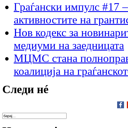
Граѓански импулс #17 –
активностите на гранти
Нов кодекс за новинарит
медиуми на заедницата
МЦМС стана полноправн
коалиција на граѓанск
Следи нé