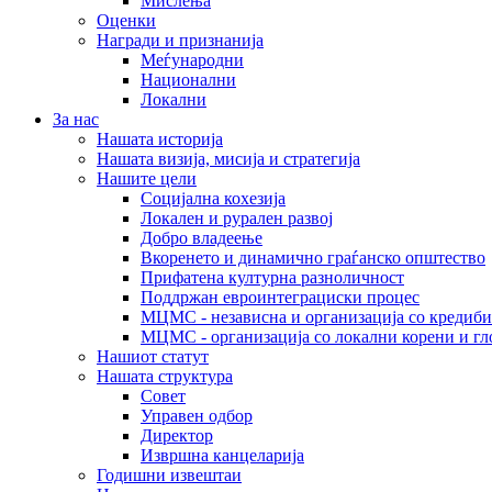
Мислења
Оценки
Награди и признанија
Меѓународни
Национални
Локални
За нас
Нашата историја
Нашата визија, мисија и стратегија
Нашите цели
Социјална кохезија
Локален и рурален развој
Добро владеење
Вкоренето и динамично граѓанско општество
Прифатена културна разноличност
Поддржан евроинтеграциски процес
МЦМС - независна и организација со кредиби
МЦМС - организација со локални корени и гл
Нашиот статут
Нашата структура
Совет
Управен одбор
Директор
Извршна канцеларија
Годишни извештаи