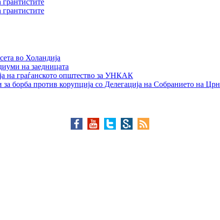
а грантистите
а грантистите
сета во Холандија
едиуми на заедницата
ја на граѓанското општество за УНКАК
 за борба против корупција со Делегација на Собранието на Црн