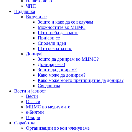
Нашето лого
ЧПП
Поддршка
Вклучи се
Зошто и како да се вклучам
Можностите во МЦМС
Што треба да знаете
Пријави се
Сподели идеи
Што рекоа за нас
Донирај
Зошто да донирам во МЦМС?
Донирај сега!
Зошто да донирам?
Како може да донирам?
Како може моето претпријатие да донира?
Сведоштва
Вести и јавност
Вести
Огласи
МЦМС во медиумите
е-Билтен
Говори
Соработка
Организации во кои членуваме