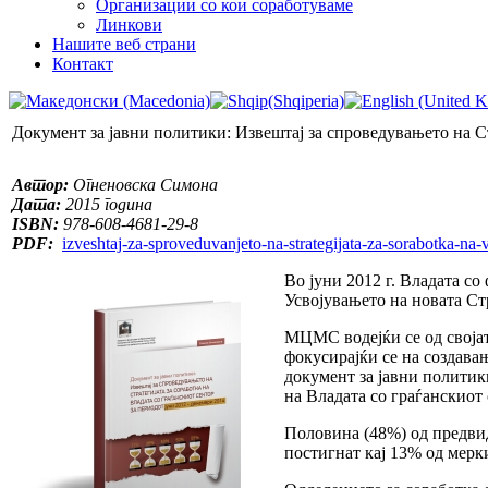
Организации со кои соработуваме
Линкови
Нашите веб страни
Контакт
Документ за јавни политики: Извештај за спроведувањето на Ст
Автор:
Огненовска Симона
Дата:
2015 година
ISBN:
978-608-4681-29-8
PDF:
izveshtaj-za-sproveduvanjeto-na-strategijata-za-sorabotka-na-v
Во јуни 2012 г. Владата со
Усвојувањето на новата Ст
МЦМС водејќи се од својат
фокусирајќи се на создава
документ за јавни политики
на Владата со граѓанскиот 
Половина (48%) од предвид
постигнат кај 13% од мерк