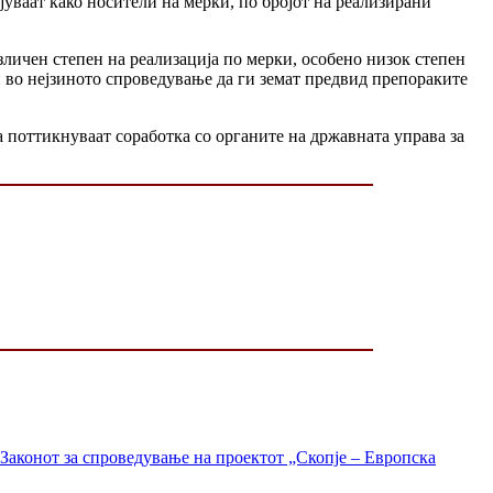
уваат како носители на мерки, по бројот на реализирани
зличен степен на реализација по мерки, особено низок степен
и во нејзиното спроведување да ги земат предвид препораките
 поттикнуваат соработка со органите на државната управа за
Законот за спроведување на проектот „Скопје – Европска