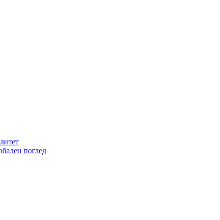
литет
обален поглед