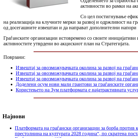
Одделението за соработка 
активности во рамки на ак
Со цел постигнување ефика
на реализација на клучните мерки за развој и одржливост на 
од досегашните извештаи и да направат дополнителни напори 
Граѓанските организации истовремено со своите иницијативи и
активностите утврдени во акцискиот план на Стратегијата.
Поврзани:
Извештај за овозможувачката околина за развој на граѓан
Извештај за овозможувачката околина за развој на граѓа
Извештај за овозможувачката околина за развој на граѓан
Доделени осум нови мали грантови за граѓанските орга
Користењето на Зум платформата е најатрактивната услуг
Најнови
Платформата на граѓански организации за борба против к
престолнина на културата 2028 година“, по скратена пост