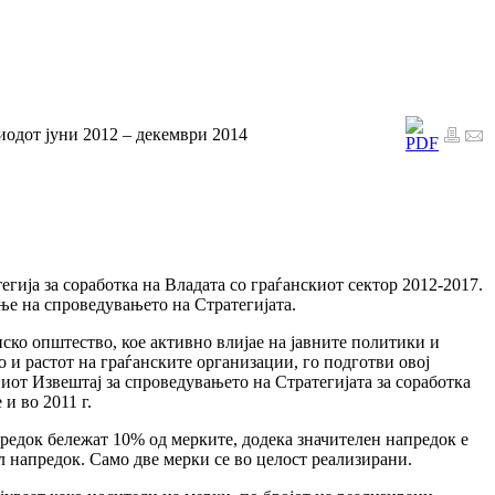
риодот јуни 2012 – декември 2014
егија за соработка на Владата со граѓанскиот сектор 2012-2017.
ње на спроведувањето на Стратегијата.
ско општество, кое активно влијае на јавните политики и
и растот на граѓанските организации, го подготви овој
виот Извештај за спроведувањето на Стратегијата за соработка
и во 2011 г.
редок бележат 10% од мерките, додека значителен напредок е
л напредок. Само две мерки се во целост реализирани.