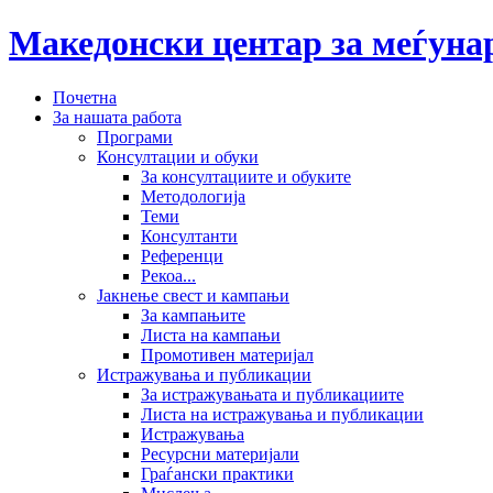
Македонски центар за меѓун
Почетна
За нашата работа
Програми
Консултации и обуки
За консултациите и обуките
Методологија
Теми
Консултанти
Референци
Рекоа...
Јакнење свест и кампањи
За кампањите
Листа на кампањи
Промотивен материјал
Истражувања и публикации
За истражувањата и публикациите
Листа на истражувања и публикации
Истражувања
Ресурсни материјали
Граѓански практики