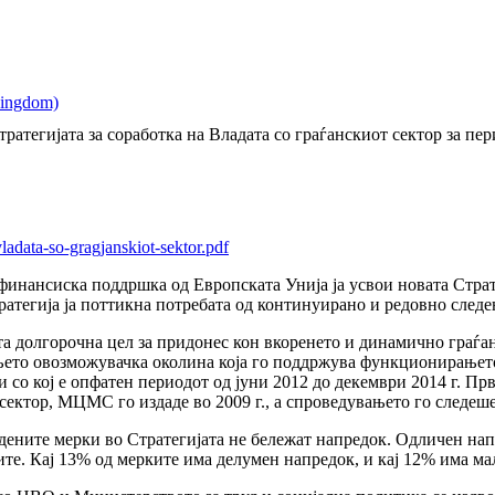
ратегијата за соработка на Владата со граѓанскиот сектор за пе
ladata-so-gragjanskiot-sektor.pdf
 финансиска поддршка од Европската Унија ја усвои новата Страт
ратегија ја поттикна потребата од континуирано и редовно следе
а долгорочна цел за придонес кон вкоренето и динамично граѓан
њето овозможувачка околина која го поддржува функционирањето 
 со кој е опфатен периодот од јуни 2012 до декември 2014 г. Пр
сектор, МЦМС го издаде во 2009 г., а спроведувањето го следеше 
ените мерки во Стратегијата не бележат напредок. Одличен нап
ите. Кај 13% од мерките има делумен напредок, и кај 12% има ма