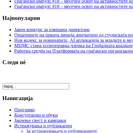
Граѓански импулс #18 – месечен осврт на активностите н
Граѓански импулс #18 – месечен осврт на активностите н
Најпопуларни
Јавен конкурс за извршни директори
Општините на првата линија: впечатоци од студиската по
Нов кодекс за новинарите, AI апликација за младите и м
МЦМС стана полноправна членка на Глобалната коалици
Работна средба на Платформата на граѓански организации
Следи нé
Навигација
Програми
Консултации и обуки
Јакнење свест и кампањи
Истражувања и публикации
За истражувањата и публикациите