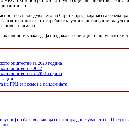
со НВО и Министерството за труд и социјална политика се издвој
цискиот план.
сност во спроведувањето на Стратегијата, која засега бележи ра
граѓанското општество, потребно е клучните институции вклучен
за нивна примена.
 активности можат да ја поддржат реализацијата на мерките и да
ското општество за 2023 година
нското општество 2022
ското општество за 2021 година
низации
а на ГРЦ за време на пандемијата
орупцијата бара веднаш да се стопира донесувањето на Предлог-
апка