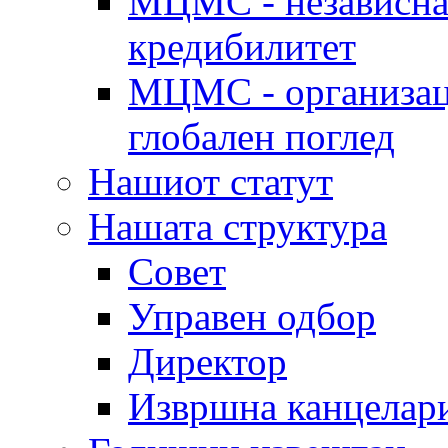
МЦМС - независна 
кредибилитет
МЦМС - организаци
глобален поглед
Нашиот статут
Нашата структура
Совет
Управен одбор
Директор
Извршна канцелар