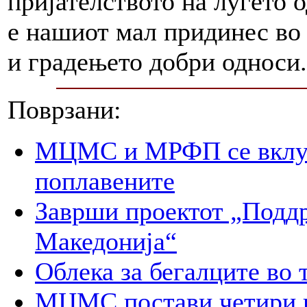
пријателството на луѓето 
е нашиот мал придинес во 
и градењето добри односи.
Поврзани:
МЦМС и МРФП се вклуч
поплавените
Заврши проектот „Поддр
Македонија“
Облека за бегалците во 
МЦМС постави четири к