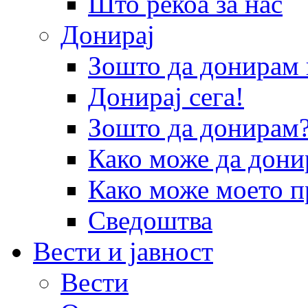
Што рекоа за нас
Донирај
Зошто да донира
Донирај сега!
Зошто да донирам
Како може да дони
Како може моето п
Сведоштва
Вести и јавност
Вести