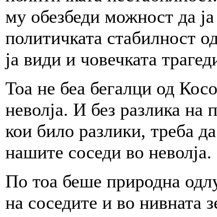
му обезбеди можност да ја 
политичката стабилност од
ја види и човечката трагед
Тоа не беа бегалци од Косо
неволја. И без разлика на
кои било разлики, треба да
нашите соседи во неволја.
По тоа беше природна од
на соседите и во нивната з