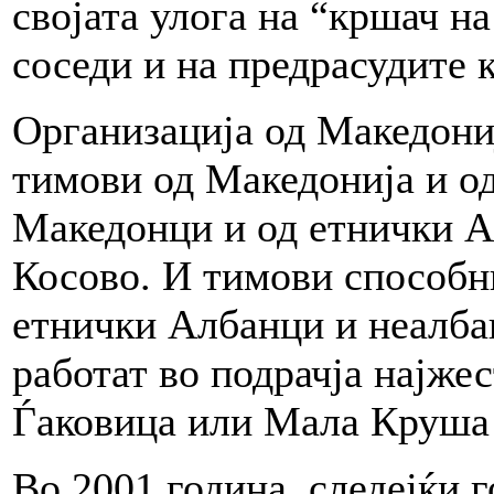
својата улога на “кршач н
соседи и на предрасудите 
Организација од Македони
тимови од Македонија и од
Македонци и од етнички А
Косово. И тимови способни
етнички Албанци и неалбан
работат во подрачја најжес
Ѓаковица или Мала Круша 
Во 2001 година, следејќи г