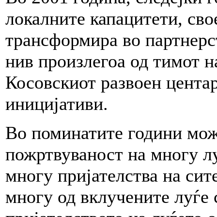
локалните капацитети, сво
трансформира во партнерст
нив произлегоа од тимот 
Косовскиот развоен цента
иницијативи.
Во поминатите години мож
пожртвуваност на многу лу
многу пријателства на сит
многу од вклучените луѓе 