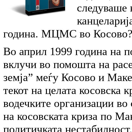
следуваше 
канцеларија
година. МЦМС во Косово?
Во април 1999 година на 
вклучи во помошта на расе
земја” меѓу Косово и Макед
текот на целата косовска
водечките организации во
на косовската криза по Ма
политичката нестабилност