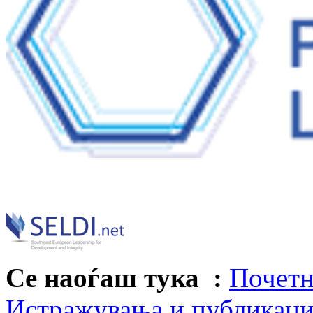
Се наоѓаш тука :
Почетн
Истражувања и публикац