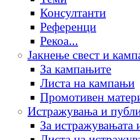
Консултанти
Референци
Рекоа...
Јакнење свест и кам
За кампањите
Листа на кампањи
Промотивен матер
Истражувања и публ
За истражувањата 
Листа на истражув