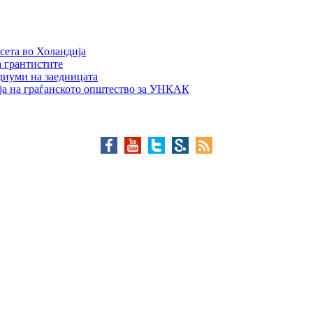
сета во Холандија
а грантистите
едиуми на заедницата
ја на граѓанското општество за УНКАК