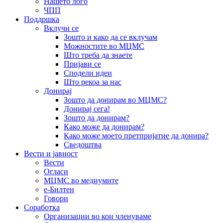
Нашето лого
ЧПП
Поддршка
Вклучи се
Зошто и како да се вклучам
Можностите во МЦМС
Што треба да знаете
Пријави се
Сподели идеи
Што рекоа за нас
Донирај
Зошто да донирам во МЦМС?
Донирај сега!
Зошто да донирам?
Како може да донирам?
Како може моето претпријатие да донира?
Сведоштва
Вести и јавност
Вести
Огласи
МЦМС во медиумите
е-Билтен
Говори
Соработка
Организации во кои членуваме