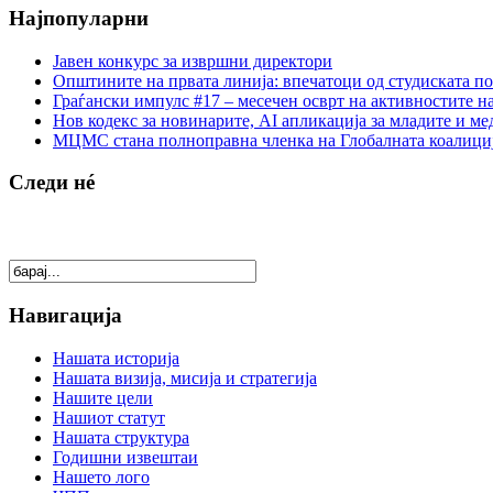
Најпопуларни
Јавен конкурс за извршни директори
Општините на првата линија: впечатоци од студиската по
Граѓански импулс #17 – месечен осврт на активностите н
Нов кодекс за новинарите, AI апликација за младите и м
МЦМС стана полноправна членка на Глобалната коалици
Следи нé
Навигација
Нашата историја
Нашата визија, мисија и стратегија
Нашите цели
Нашиот статут
Нашата структура
Годишни извештаи
Нашето лого