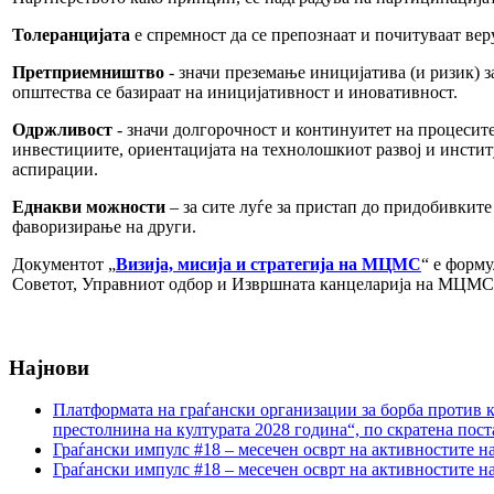
Толеранцијата
е спремност да се препознаат и почитуваат вер
Претприемништво
- значи преземање иницијатива (и ризик) 
општества се базираат на иницијативност и иновативност.
Одржливост
- значи долгорочност и континуитет на процесите 
инвестициите, ориентацијата на технолошкиот развој и инстит
аспирации.
Еднакви можности
– за сите луѓе за пристап до придобивките
фаворизирање на други.
Документот „
Визија, мисија и стратегија на МЦМС
“ е форм
Советот, Управниот одбор и Извршната канцеларија на МЦМС
Најнови
Платформата на граѓански организации за борба против к
престолнина на културата 2028 година“, по скратена пост
Граѓански импулс #18 – месечен осврт на активностите н
Граѓански импулс #18 – месечен осврт на активностите н