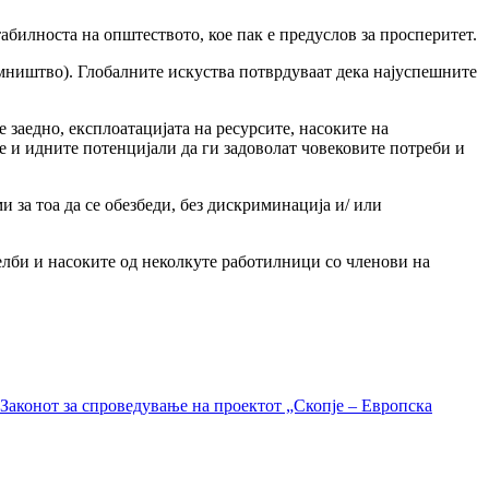
абилноста на општеството, кое пак е предуслов за просперитет.
емништво). Глобалните искуства потврдуваат дека најуспешните
 заедно, експлоатацијата на ресурсите, насоките на
 и идните потенцијали да ги задоволат човековите потреби и
 за тоа да се обезбеди, без дискриминација и/ или
лби и насоките од неколкуте работилници со членови на
Законот за спроведување на проектот „Скопје – Европска