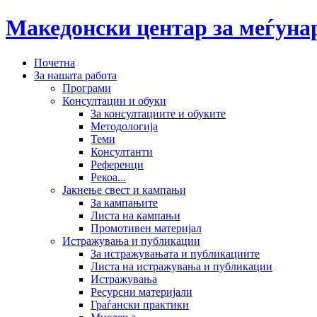
Македонски центар за меѓун
Почетна
За нашата работа
Програми
Консултации и обуки
За консултациите и обуките
Методологија
Теми
Консултанти
Референци
Рекоа...
Јакнење свест и кампањи
За кампањите
Листа на кампањи
Промотивен материјал
Истражувања и публикации
За истражувањата и публикациите
Листа на истражувања и публикации
Истражувања
Ресурсни материјали
Граѓански практики