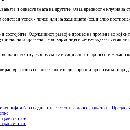
увањата и однесувањата на другите. Оваа вредност е клучна за ст
за сопствен успех - личен или на заедницата (социјално претпри
и состојбите. Одржливиот развој е процес на промена во кој сите
уционалната промена, се во хармонија и овозможуваат сегашните
 од политичките, економските и социјалните процеси и механизми
улиран врз основа на досегашните долгорочни програмски опреде
.
орупцијата бара веднаш да се стопира донесувањето на Предлог-
апка
а грантистите
а грантистите