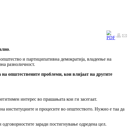
ално
.
 општество и партиципативна демократија, владеење на
рна разноличност.
а општествените проблеми, кои влијаат на другите
легитимен интерес во прашањата кои ги засегаат.
ст на институциите и процесите во општеството. Нужно е таа да
а и одговорностите заради постигнување одредена цел.