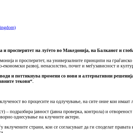
 и просперитет на луѓето во Македонија, на Балканот и глоб
рмонија и просперитет, на универзалните принципи на граѓанско
-економски развој, ненасилство, почит и меѓузависност и култу
и и поттикнува промени со нови и алтернативни решенија н
лавните текови“
.
вклученост во процесите на одлучување, на сите оние кои имаат 
ост) – подразбира јавност (јавна проверка, контрола) и отворено
оворно однесување на клучните актери.
ѓу вклучените страни, кои се согласуваат да ги споделат прават
а.