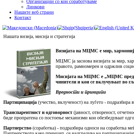
Организации со кои соработуваме
Линкови
Нашите веб страни
Контакт
Нашата визија, мисија и стратегија
Визијата на МЦМС е мир, хармонија
МЦМС ја заснова визијата за мир, ха
правото, рамномерен и одржлив социо
Мисијата на МЦМС е „МЦМС предвод
чинители и кои се вклучуваат во г
Вредности и принципи
Партиципација
(учество, вклученост) на луѓето - подразбира 
Транспарентност и одговорност
(јавност, отвореност, отчетн
биде пропратена со постоење механизми кои обезбедуваат одг
Партнерство
(соработка) - подразбира односи на соработка ме
Партнерството како принцип, се надградува на партиципацијат