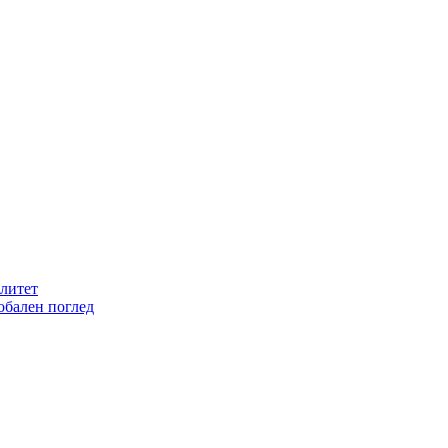
литет
обален поглед