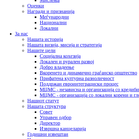
Мислења
Оценки
Награди и признанија
Меѓународни
Национални
Локални
За нас
Нашата историја
Нашата визија, мисија и стратегија
Нашите цели
Социјална кохезија
Локален и рурален развој
Добро владеење
Вкоренето и динамично граѓанско општество
Прифатена културна разноличност
Поддржан евроинтеграциски процес
МЦМС - независна и организација со кредиби
МЦМС - организација со локални корени и гл
Нашиот статут
Нашата структура
Совет
Управен одбор
Директор
Извршна канцеларија
Годишни извештаи