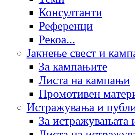
Консултанти
Референци
Рекоа...
Јакнење свест и кам
За кампањите
Листа на кампањи
Промотивен матер
Истражувања и публ
За истражувањата 
Листа на истражув