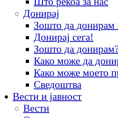
Што рекоа за нас
Донирај
Зошто да донира
Донирај сега!
Зошто да донирам
Како може да дони
Како може моето п
Сведоштва
Вести и јавност
Вести