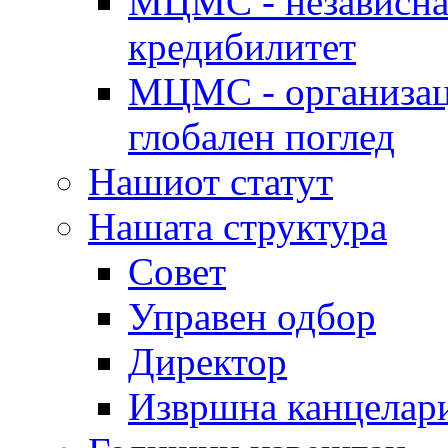
МЦМС - независна 
кредибилитет
МЦМС - организаци
глобален поглед
Нашиот статут
Нашата структура
Совет
Управен одбор
Директор
Извршна канцелар