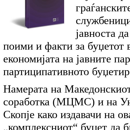
граѓанскит
службеници
јавноста да
поими и факти за буџетот 
економијата на јавните пар
партиципативното буџетир
Намерата на Македонскиот
соработка (МЦМС) и на У
Скопје како издавачи на ов
„комплексниот“ буџет да б