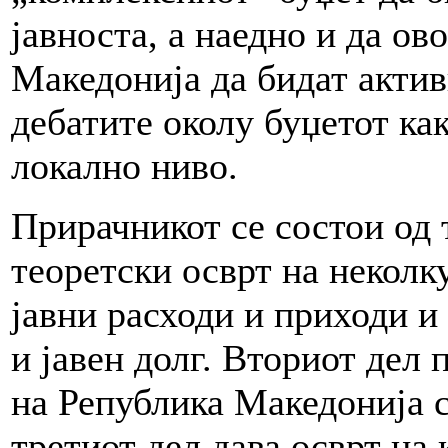
јавноста, а наедно и да о
Македонија да бидат акти
дебатите околу буџетот ка
локално ниво.
Прирачникот се состои од 
теоретски осврт на неколк
јавни расходи и приходи и
и јавен долг. Вториот дел 
на Република Македонија с
третиот дел дава осврт на