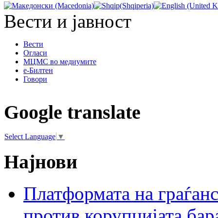
Вести и јавност
Вести
Огласи
МЦМС во медиумите
е-Билтен
Говори
Google translate
Select Language
▼
Најнови
Платформата на граѓанс
против корупцијата бар