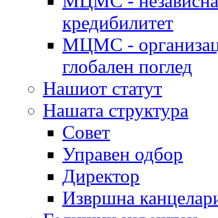
МЦМС - независна 
кредибилитет
МЦМС - организаци
глобален поглед
Нашиот статут
Нашата структура
Совет
Управен одбор
Директор
Извршна канцелар