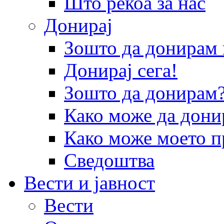
Што рекоа за нас
Донирај
Зошто да донира
Донирај сега!
Зошто да донирам
Како може да дони
Како може моето п
Сведоштва
Вести и јавност
Вести