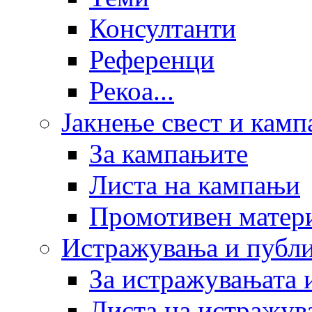
Консултанти
Референци
Рекоа...
Јакнење свест и кам
За кампањите
Листа на кампањи
Промотивен матер
Истражувања и публ
За истражувањата 
Листа на истражув