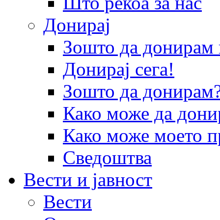
Што рекоа за нас
Донирај
Зошто да донира
Донирај сега!
Зошто да донирам
Како може да дони
Како може моето п
Сведоштва
Вести и јавност
Вести