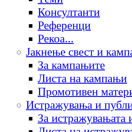
Консултанти
Референци
Рекоа...
Јакнење свест и кам
За кампањите
Листа на кампањи
Промотивен матер
Истражувања и публ
За истражувањата 
Листа на истражув