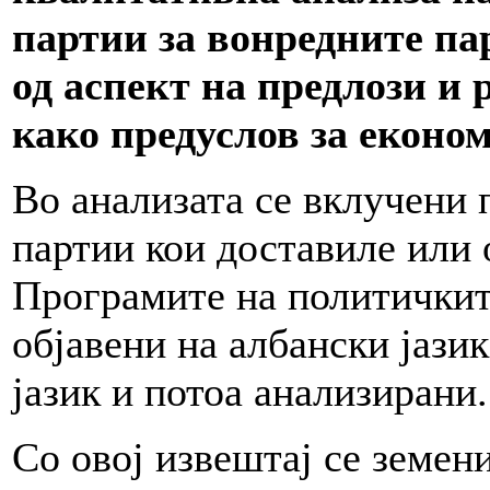
партии за вонредните па
од аспект на предлози и
како предуслов за економ
Во анализата се вклучени
партии кои доставиле или 
Програмите на политичкит
објавени на албански јази
јазик и потоа анализирани.
Со овој извештај се земен