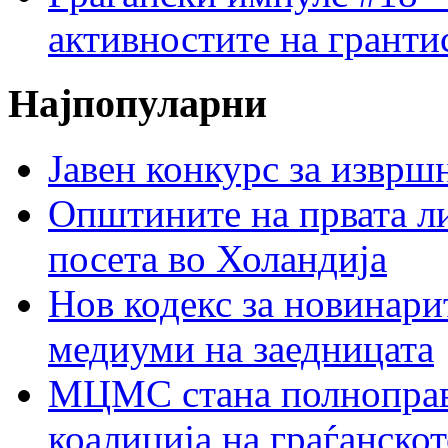
активностите на гранти
Најпопуларни
Јавен конкурс за изврш
Општините на првата ли
посета во Холандија
Нов кодекс за новинарит
медиуми на заедницата
МЦМС стана полноправн
коалиција на граѓанск