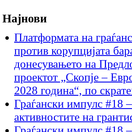
Најнови
Платформата на граѓанс
против корупцијата бар
донесувањето на Предло
проектот „Скопје – Евр
2028 година“, по скрат
Граѓански импулс #18 –
активностите на гранти
Граѓански импулс #18 –