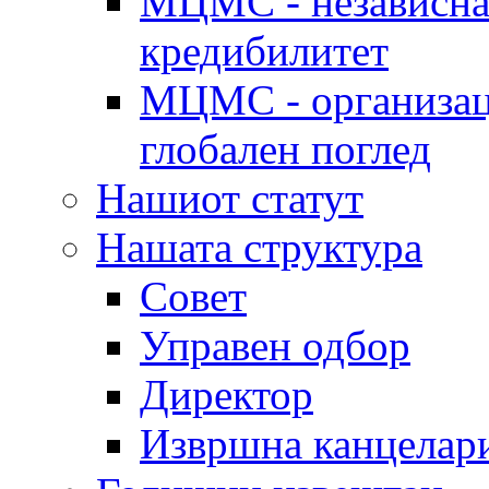
МЦМС - независна 
кредибилитет
МЦМС - организаци
глобален поглед
Нашиот статут
Нашата структура
Совет
Управен одбор
Директор
Извршна канцелар