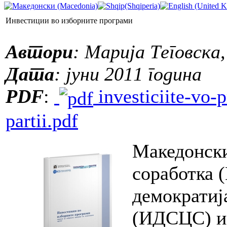
Инвестиции во изборните програми
Автори
: Марија Теговска
Дата
: јуни 2011 година
PDF
:
investiciite-vo-p
partii.pdf
Македонски
соработка 
демократиј
(ИДСЦС) и 