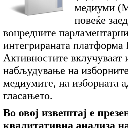
медиуми (М
повеќе зае
вонредните парламентарни
интегрираната платформа 
Активностите вклучуваат 
набљудување на изборните
медиумите, на изборната а
гласањето.
Во овој извештај е през
квалитативна анализа н