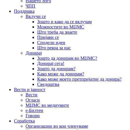
Нашето лого
ЧПП
Поддршка
Вклучи се
Зошто и како да се вклучам
Можностите во МЦМС
Што треба да знаете
Пријави се
Сподели идеи
Што рекоа за нас
Донирај
Зошто да донирам во МЦМС?
Донирај сега!
Зошто да донирам?
Како може да донирам?
Како може моето претпријатие да донира?
Сведоштва
Вести и јавност
Вести
Огласи
МЦМС во медиумите
е-Билтен
Говори
Соработка
Организации во кои членуваме