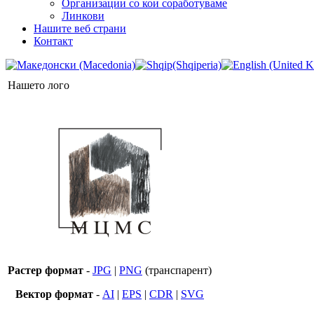
Организации со кои соработуваме
Линкови
Нашите веб страни
Контакт
Нашето лого
Растер формат
-
JPG
|
PNG
(транспарент)
Вектор формат
-
AI
|
EPS
|
CDR
|
SVG