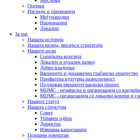
Мислења
Оценки
Награди и признанија
Меѓународни
Национални
Локални
За нас
Нашата историја
Нашата визија, мисија и стратегија
Нашите цели
Социјална кохезија
Локален и рурален развој
Добро владеење
Вкоренето и динамично граѓанско општество
Прифатена културна разноличност
Поддржан евроинтеграциски процес
МЦМС - независна и организација со кредиби
МЦМС - организација со локални корени и гл
Нашиот статут
Нашата структура
Совет
Управен одбор
Директор
Извршна канцеларија
Годишни извештаи