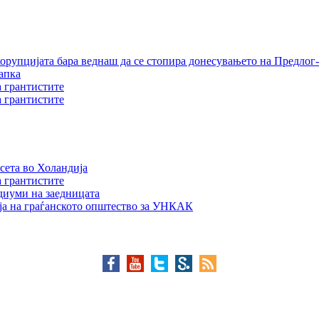
орупцијата бара веднаш да се стопира донесувањето на Предлог-
апка
а грантистите
а грантистите
сета во Холандија
а грантистите
едиуми на заедницата
ја на граѓанското општество за УНКАК