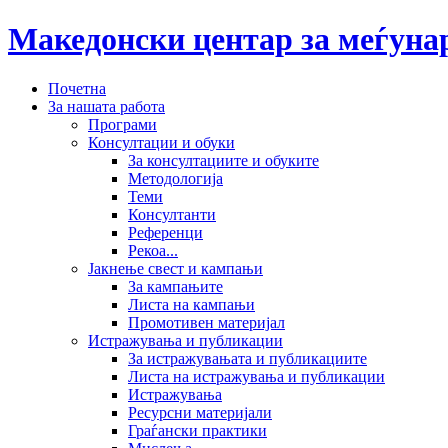
Македонски центар за меѓун
Почетна
За нашата работа
Програми
Консултации и обуки
За консултациите и обуките
Методологија
Теми
Консултанти
Референци
Рекоа...
Јакнење свест и кампањи
За кампањите
Листа на кампањи
Промотивен материјал
Истражувања и публикации
За истражувањата и публикациите
Листа на истражувања и публикации
Истражувања
Ресурсни материјали
Граѓански практики