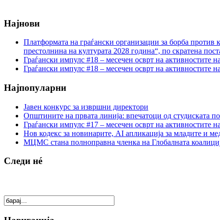
Најнови
Платформата на граѓански организации за борба против к
престолнина на културата 2028 година“, по скратена пост
Граѓански импулс #18 – месечен осврт на активностите н
Граѓански импулс #18 – месечен осврт на активностите н
Најпопуларни
Јавен конкурс за извршни директори
Општините на првата линија: впечатоци од студиската по
Граѓански импулс #17 – месечен осврт на активностите н
Нов кодекс за новинарите, AI апликација за младите и м
МЦМС стана полноправна членка на Глобалната коалици
Следи нé