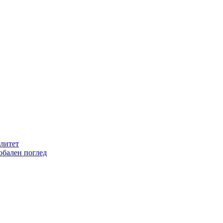
литет
обален поглед