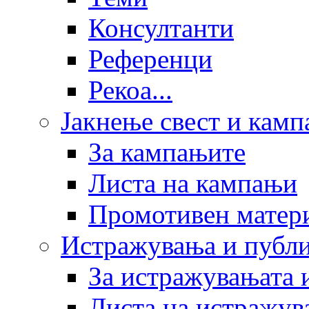
Консултанти
Референци
Рекоа...
Јакнење свест и кам
За кампањите
Листа на кампањи
Промотивен матер
Истражувања и публ
За истражувањата 
Листа на истражув