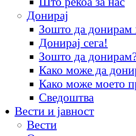
Што рекоа за нас
Донирај
Зошто да донира
Донирај сега!
Зошто да донирам
Како може да дони
Како може моето п
Сведоштва
Вести и јавност
Вести