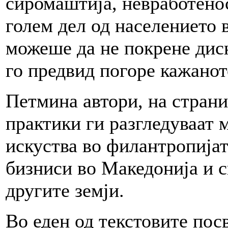
сиромаштија, невработенос
голем дел од населението
можеше да не покрене диск
го предвид погоре кажанот
Петмина автори, на страни
практики ги разгледуваат
искуства во филантропијат
бизниси во Македонија и с
другите земји.
Во еден од текстовите пос