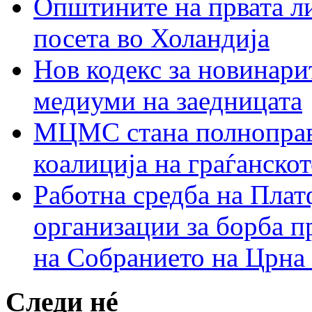
Општините на првата ли
посета во Холандија
Нов кодекс за новинарит
медиуми на заедницата
МЦМС стана полноправн
коалиција на граѓанск
Работна средба на Плат
организации за борба п
на Собранието на Црна
Следи нé