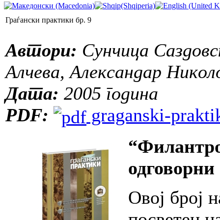
Граѓански практики бр. 9
Автори:
Сунчица Саздовск
Алчева, Александар Никол
Дата:
2005 година
PDF:
graganski-praktik
“Филантро
одговорни
Овој број н
посветен н