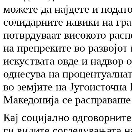
можете да најдете и подат
солидарните навики на гра
потврдуваат високото расп
на препреките во развојот 
искуствата овде и надвор 
однесува на процентуалнат
во земјите на Југоисточна Е
Македонија се расправаше 
Кај социјално одговорните
ги видите согледувањата н