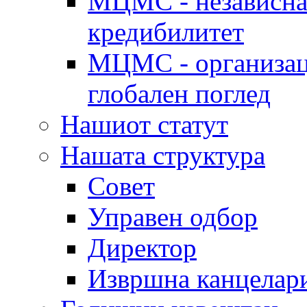
МЦМС - независна 
кредибилитет
МЦМС - организаци
глобален поглед
Нашиот статут
Нашата структура
Совет
Управен одбор
Директор
Извршна канцелар