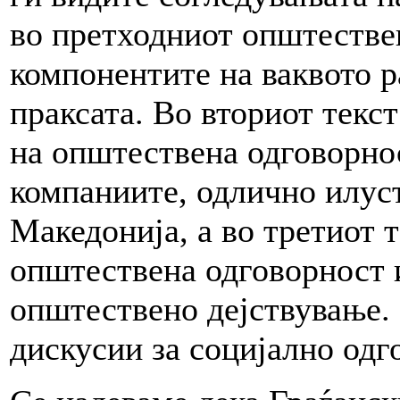
во претходниот општестве
компонентите на ваквото р
праксата. Во вториот текс
на општествена одговорно
компаниите, одлично илус
Македонија, а во третиот т
општествена одговорност 
општествено дејствување. 
дискусии за социјално одг