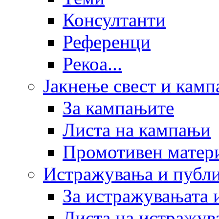
Консултанти
Референци
Рекоа...
Јакнење свест и кам
За кампањите
Листа на кампањи
Промотивен матер
Истражувања и публ
За истражувањата 
Листа на истражув