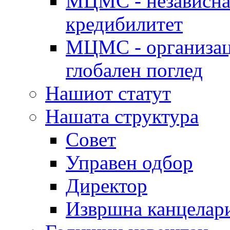
МЦМС - независна 
кредибилитет
МЦМС - организаци
глобален поглед
Нашиот статут
Нашата структура
Совет
Управен одбор
Директор
Извршна канцелар