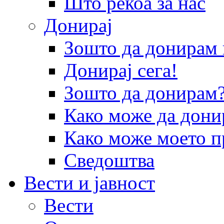
Што рекоа за нас
Донирај
Зошто да донира
Донирај сега!
Зошто да донирам
Како може да дони
Како може моето п
Сведоштва
Вести и јавност
Вести