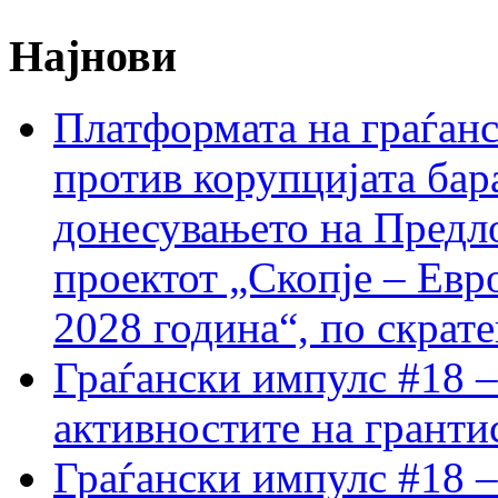
Најнови
Платформата на граѓанс
против корупцијата бар
донесувањето на Предло
проектот „Скопје – Евр
2028 година“, по скрат
Граѓански импулс #18 –
активностите на гранти
Граѓански импулс #18 –