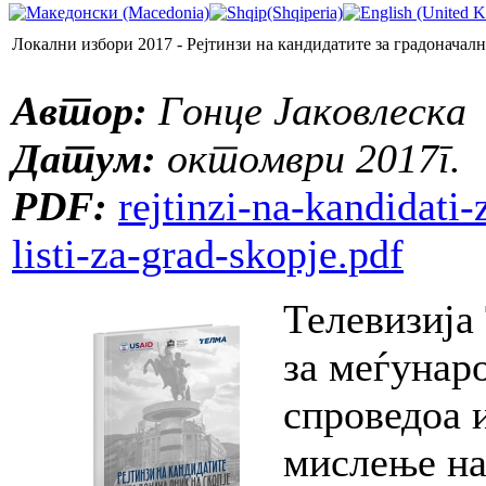
Локални избори 2017 - Рејтинзи на кандидатите за градоначалн
Автор:
Гонце Јаковлеска
Датум:
октомври 2017г.
PDF:
rejtinzi-na-kandidati-
listi-za-grad-skopje.pdf
Телевизија
за меѓунар
спроведоа 
мислење на