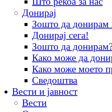
Што рекоа за нас
Донирај
Зошто да донира
Донирај сега!
Зошто да донирам
Како може да дони
Како може моето п
Сведоштва
Вести и јавност
Вести