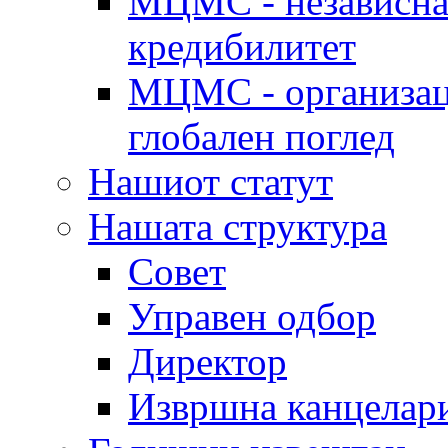
МЦМС - независна 
кредибилитет
МЦМС - организаци
глобален поглед
Нашиот статут
Нашата структура
Совет
Управен одбор
Директор
Извршна канцелар