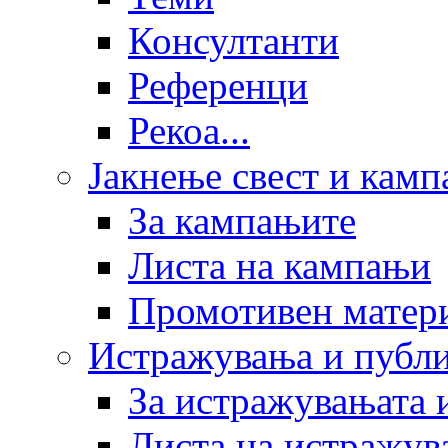
Консултанти
Референци
Рекоа...
Јакнење свест и кам
За кампањите
Листа на кампањи
Промотивен матер
Истражувања и публ
За истражувањата 
Листа на истражув