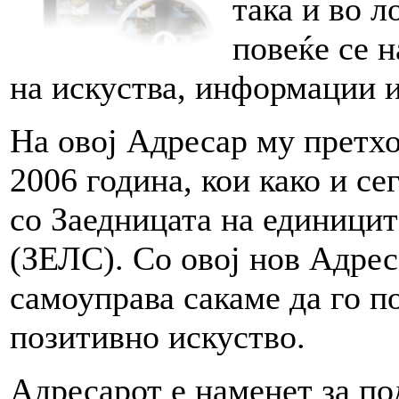
така и во л
повеќе се н
на искуства, информации и
На овој Адресар му претхо
2006 година, кои како и се
со Заедницата на единицит
(ЗЕЛС). Со овој нов Адрес
самоуправа сакаме да го п
позитивно искуство.
Адресарот е наменет за п