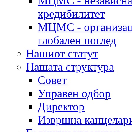
МЦМС - независна 
кредибилитет
МЦМС - организаци
глобален поглед
Нашиот статут
Нашата структура
Совет
Управен одбор
Директор
Извршна канцелар