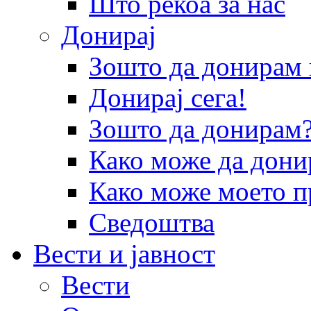
Што рекоа за нас
Донирај
Зошто да донира
Донирај сега!
Зошто да донирам
Како може да дони
Како може моето п
Сведоштва
Вести и јавност
Вести