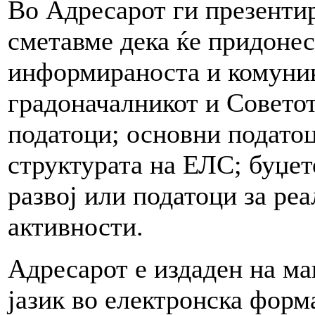
Во Адресарот ги презентир
сметавме дека ќе придонес
информираноста и комуника
градоначалникот и Советот
податоци; основни податоц
структурата на ЕЛС; буџет
развој или податоци за ре
активности.
Адресарот е издаден на ма
јазик во електронска форм