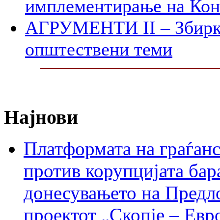
имплементирање на Ко
АГРУМЕНТИ II – Збирк
општествени теми
Најнови
Платформата на граѓанс
против корупцијата бар
донесувањето на Предло
проектот „Скопје – Евр