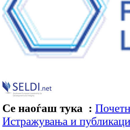
Се наоѓаш тука :
Почетн
Истражувања и публикац