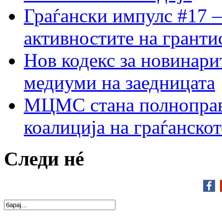
Граѓански импулс #17 –
активностите на гранти
Нов кодекс за новинарит
медиуми на заедницата
МЦМС стана полноправн
коалиција на граѓанск
Следи нé