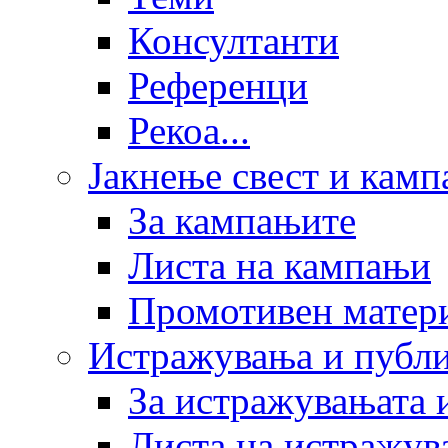
Консултанти
Референци
Рекоа...
Јакнење свест и кам
За кампањите
Листа на кампањи
Промотивен матер
Истражувања и публ
За истражувањата 
Листа на истражув