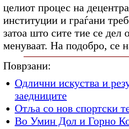
целиот процес на децентра
институции и граѓани треб
затоа што сите тие се дел 
менуваат. На подобро, се 
Поврзани:
Одлични искуства и рез
заедниците
Отља со нов спортски т
Во Умин Дол и Горно Ко