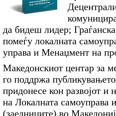
Децентрали
комуницира
да бидеш лидер; Граѓанск
помеѓу локалната самоупра
управа и Менаџмент на пр
Македонскиот центар за 
го поддржа публикувањето 
придонесе кон развојот и 
на Локалната самоуправа 
(заедниците) во Македониј