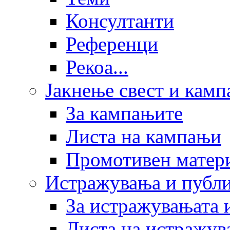
Консултанти
Референци
Рекоа...
Јакнење свест и кам
За кампањите
Листа на кампањи
Промотивен матер
Истражувања и публ
За истражувањата 
Листа на истражув