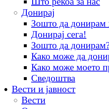
Што рекоа за нас
Донирај
Зошто да донира
Донирај сега!
Зошто да донирам
Како може да дони
Како може моето п
Сведоштва
Вести и јавност
Вести