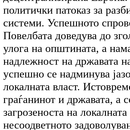
политички патоказ за разб
системи. Успешното спров
Повелбата доведува до зг
улога на општината, а нам
надлежност на државата на
успешно се надминува јазо
локалната власт. Истоврем
граѓанинот и државата, а 
загрозеноста на локалната
несоодветното задоволувањ