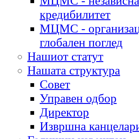
МЦМС - независна 
кредибилитет
МЦМС - организаци
глобален поглед
Нашиот статут
Нашата структура
Совет
Управен одбор
Директор
Извршна канцелар