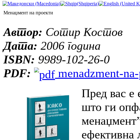
Менаџмент на проекти
Автор:
Сотир Костов
Дата:
2006 година
ISBN:
9989-102-26-0
PDF:
menadzment-na-p
Пред вас е 
што ги опф
менаџмент”
ефективна 