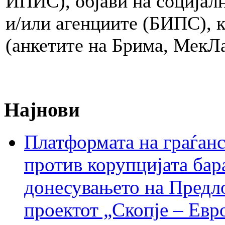
ИПИС), објави на социјал
и/или агенциите (БИПС), к
(анкетите на Брима, МекЛ
Најнови
Платформата на граѓанс
против корупцијата бар
донесувањето на Предло
проектот „Скопје – Евр