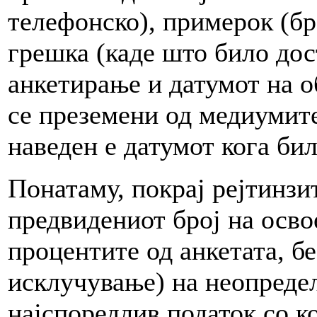
телефонско), примерок (бр
грешка (каде што било дос
анкетирање и датумот на о
се преземени од медиумите
наведен е датумот кога бил
Понатаму, покрај рејтинзи
предвидениот број на осво
процентите од анкетата, без
исклучување) на неопредел
најспоредлив податок со к