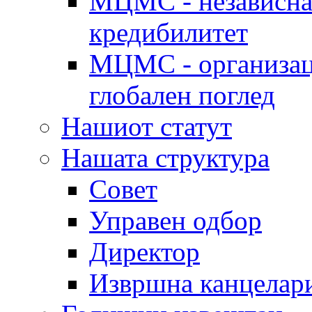
МЦМС - независна 
кредибилитет
МЦМС - организаци
глобален поглед
Нашиот статут
Нашата структура
Совет
Управен одбор
Директор
Извршна канцелар