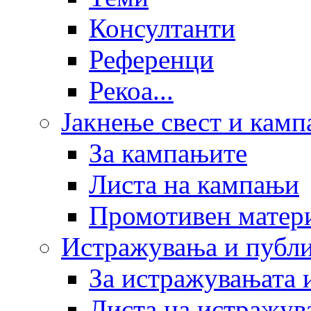
Консултанти
Референци
Рекоа...
Јакнење свест и кам
За кампањите
Листа на кампањи
Промотивен матер
Истражувања и публ
За истражувањата 
Листа на истражув