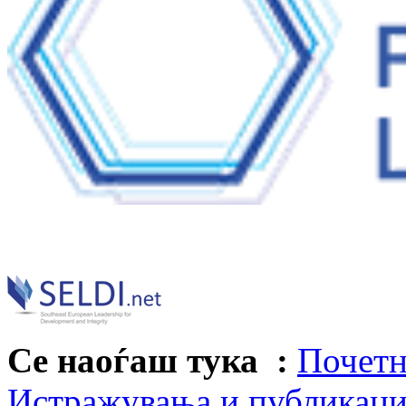
Се наоѓаш тука :
Почетн
Истражувања и публикац