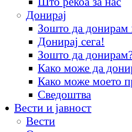
Што рекоа за нас
Донирај
Зошто да донира
Донирај сега!
Зошто да донирам
Како може да дони
Како може моето п
Сведоштва
Вести и јавност
Вести