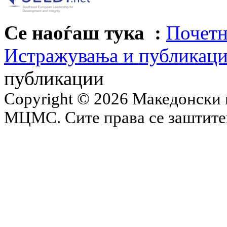
Се наоѓаш тука :
Почетн
Истражувања и публикац
публикации
Copyright © 2026 Македонски 
МЦМС. Сите права се заштит