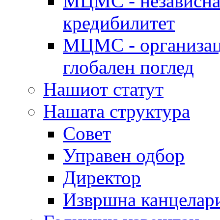
МЦМС - независна 
кредибилитет
МЦМС - организаци
глобален поглед
Нашиот статут
Нашата структура
Совет
Управен одбор
Директор
Извршна канцелар