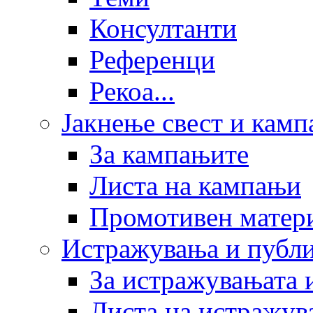
Консултанти
Референци
Рекоа...
Јакнење свест и кам
За кампањите
Листа на кампањи
Промотивен матер
Истражувања и публ
За истражувањата 
Листа на истражув