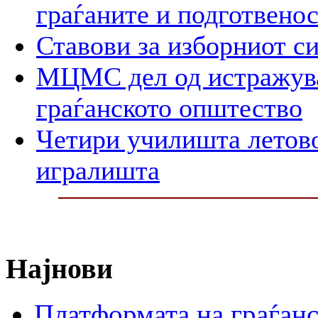
граѓаните и подготвенос
Ставови за изборниот с
МЦМС дел од истражува
граѓанското општество
Четири училишта летово
игралишта
Најнови
Платформата на граѓанс