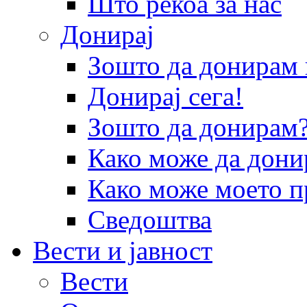
Што рекоа за нас
Донирај
Зошто да донира
Донирај сега!
Зошто да донирам
Како може да дони
Како може моето п
Сведоштва
Вести и јавност
Вести