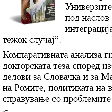
Универзите
под наслов
интеграциј
тежок случај”.
Компаративната анализа г
докторската теза според и
делови за Словачка и за М
на Ромите, политиката на в
справување со проблемите