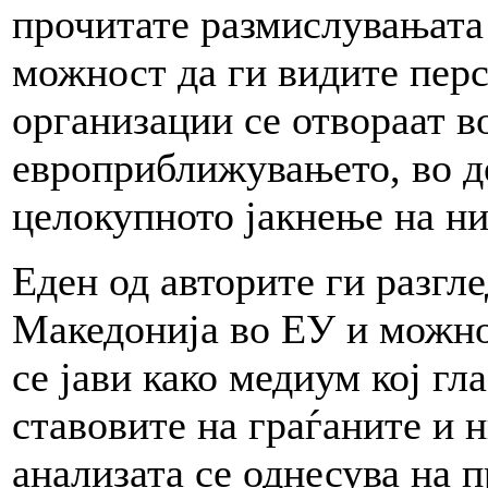
прочитате размислувањата 
можност да ги видите пер
организации се отвораат в
европриближувањето, во д
целокупното јакнење на ни
Еден од авторите ги разгл
Македонија во ЕУ и можно
се јави како медиум кој гл
ставовите на граѓаните и 
анализата се однесува на