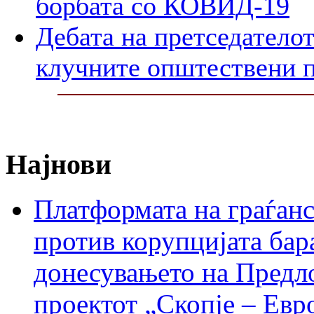
борбата со КОВИД-19
Дебата на претседателот
клучните општествени 
Најнови
Платформата на граѓанс
против корупцијата бар
донесувањето на Предло
проектот „Скопје – Евр