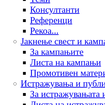
Консултанти
Референци
Рекоа...
Јакнење свест и кам
За кампањите
Листа на кампањи
Промотивен матер
Истражувања и публ
За истражувањата 
Листа на истражув