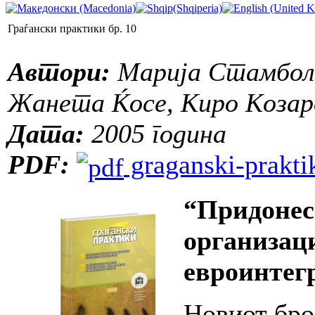
Граѓански практики бр. 10
Автори:
Марија Стамболи
Жанета Ќосе, Киро Козар
Дата:
2005 година
PDF:
graganski-praktik
“Придонес
организаци
евроинтег
Новиот бро