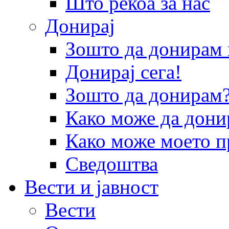
Што рекоа за нас
Донирај
Зошто да донира
Донирај сега!
Зошто да донирам
Како може да дони
Како може моето п
Сведоштва
Вести и јавност
Вести