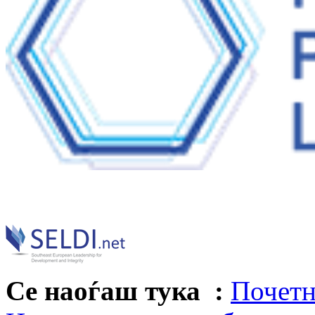
Се наоѓаш тука :
Почетн