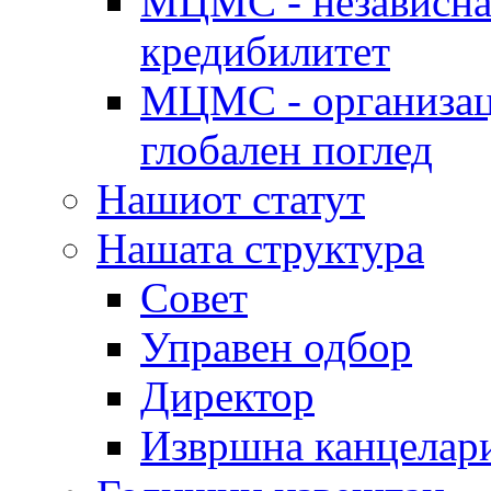
МЦМС - независна 
кредибилитет
МЦМС - организаци
глобален поглед
Нашиот статут
Нашата структура
Совет
Управен одбор
Директор
Извршна канцелар