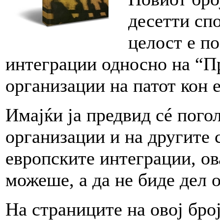
десетти сп
целост е п
интеграции односно на “П
организации на патот кон 
Имајќи ја предвид сé пого
организации и на другите 
европските интеграции, ов
можеше, а да не биде дел 
На страниците на овој бро