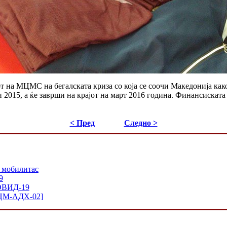
от на МЦМС на бегалската криза со која се соочи Македонија как
 2015, а ќе заврши на крајот на март 2016 година. Финансиската
< Пред
Следно >
 мобилитас
9
КОВИД-19
 [ЦМ-АДХ-02]