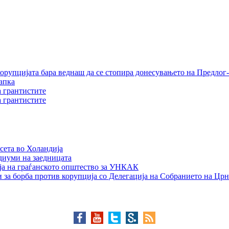
орупцијата бара веднаш да се стопира донесувањето на Предлог-
апка
а грантистите
а грантистите
сета во Холандија
едиуми на заедницата
ја на граѓанското општество за УНКАК
 за борба против корупција со Делегација на Собранието на Црн