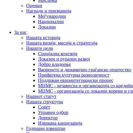
Мислења
Оценки
Награди и признанија
Меѓународни
Национални
Локални
За нас
Нашата историја
Нашата визија, мисија и стратегија
Нашите цели
Социјална кохезија
Локален и рурален развој
Добро владеење
Вкоренето и динамично граѓанско општество
Прифатена културна разноличност
Поддржан евроинтеграциски процес
МЦМС - независна и организација со кредиби
МЦМС - организација со локални корени и гл
Нашиот статут
Нашата структура
Совет
Управен одбор
Директор
Извршна канцеларија
Годишни извештаи