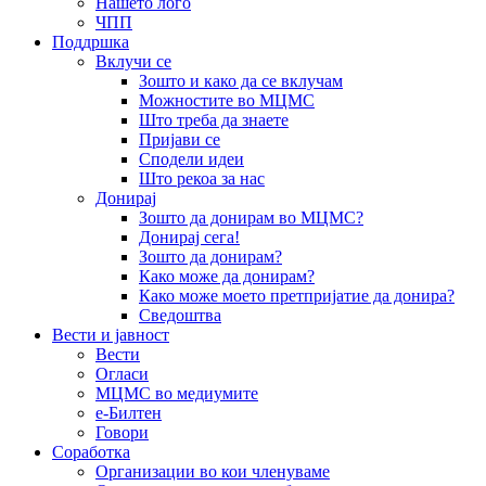
Нашето лого
ЧПП
Поддршка
Вклучи се
Зошто и како да се вклучам
Можностите во МЦМС
Што треба да знаете
Пријави се
Сподели идеи
Што рекоа за нас
Донирај
Зошто да донирам во МЦМС?
Донирај сега!
Зошто да донирам?
Како може да донирам?
Како може моето претпријатие да донира?
Сведоштва
Вести и јавност
Вести
Огласи
МЦМС во медиумите
е-Билтен
Говори
Соработка
Организации во кои членуваме