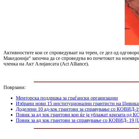
Активностите кои се спроведуваат на терен, се дел од одговор
Македонија“ започна да се спроведува во почетокот на ноември
членка на Акт Алијансата (Act Alliance).
Поврзани:
Менторска поддршка за граѓански организации
Избрани нови 15 институционални грантисти на Цивика
Доделени 10 ад-хок грантови за справување со КОВИД-1
Повик за ад хок грантови кои ќе ја ублажат кризата од 
Повик за ад хок грантови за справување со КОВИД- 19