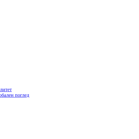
литет
обален поглед