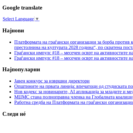
Google translate
Select Language
▼
Најнови
Платформата на граѓански организации за борба против к
престолнина на културата 2028 година“, по скратена пост
Граѓански импулс #18 – месечен осврт на активностите н
Граѓански импулс #18 – месечен осврт на активностите н
Најпопуларни
Јавен конкурс за извршни директори
Општините на првата линија: впечатоци од студиската по
Нов кодекс за новинарите, AI апликација за младите и м
МЦМС стана полноправна членка на Глобалната коалици
Работна средба на Платформата на граѓански организации
Следи нé