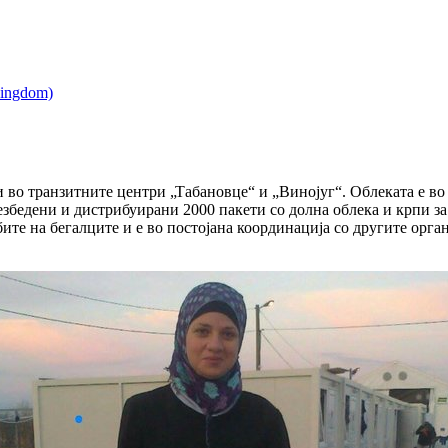
во транзитните центри „Табановце“ и „Винојуг“. Облеката е во
езбедени и дистрибуирани 2000 пакети со долна облека и крпи за
те на бегалците и е во постојана координација со другите орга