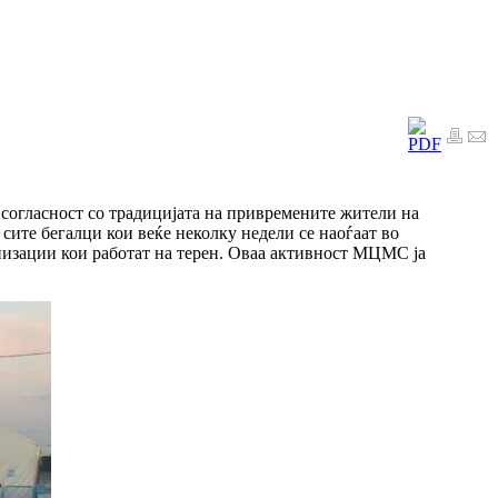
 согласност со традицијата на привремените жители на
 сите бегалци кои веќе неколку недели се наоѓаат во
низации кои работат на терен. Оваа активност МЦМС ја