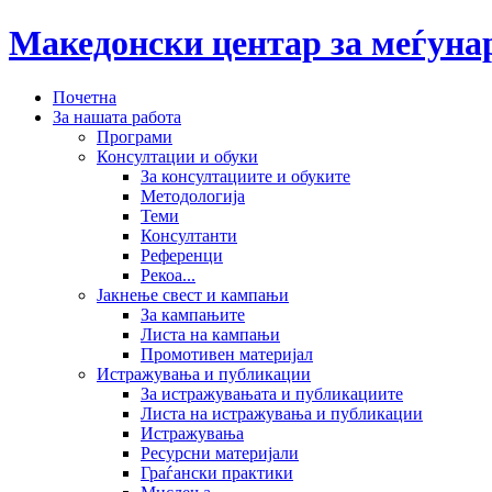
Македонски центар за меѓун
Почетна
За нашата работа
Програми
Консултации и обуки
За консултациите и обуките
Методологија
Теми
Консултанти
Референци
Рекоа...
Јакнење свест и кампањи
За кампањите
Листа на кампањи
Промотивен материјал
Истражувања и публикации
За истражувањата и публикациите
Листа на истражувања и публикации
Истражувања
Ресурсни материјали
Граѓански практики