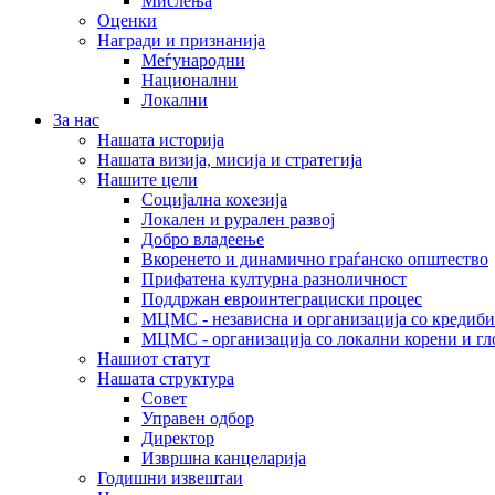
Мислења
Оценки
Награди и признанија
Меѓународни
Национални
Локални
За нас
Нашата историја
Нашата визија, мисија и стратегија
Нашите цели
Социјална кохезија
Локален и рурален развој
Добро владеење
Вкоренето и динамично граѓанско општество
Прифатена културна разноличност
Поддржан евроинтеграциски процес
МЦМС - независна и организација со кредиби
МЦМС - организација со локални корени и гл
Нашиот статут
Нашата структура
Совет
Управен одбор
Директор
Извршна канцеларија
Годишни извештаи