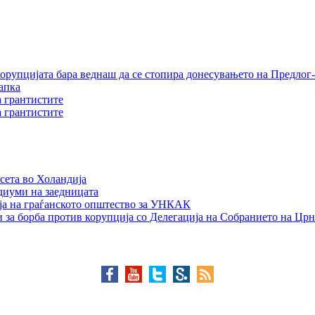
орупцијата бара веднаш да се стопира донесувањето на Предлог-
апка
а грантистите
а грантистите
сета во Холандија
едиуми на заедницата
ја на граѓанското општество за УНКАК
 за борба против корупција со Делегација на Собранието на Црн