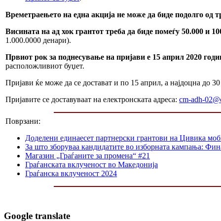
Времетраењето на една акција не може да биде подолго од т
Висината на ад хок грантот треба да биде помеѓу 50.000 и 10
1.000.0000 денари).
Првиот рок за поднесување на пријави е 15 април 2020 година
расположливиот буџет.
Пријави ќе може да се достават и по 15 април, а најдоцна до 3
Пријавите се доставуваат на електронската адреса:
cm-adh-02@c
Поврзани:
Доделени единаесет партнерски грантови на Цивика мо
За што зборуваа кандидатите во изборната кампања: Фин
Магазин „Граѓаните за промена“ #21
Граѓанската вклученост во Македонија
Граѓанска вклученост 2024
Google translate