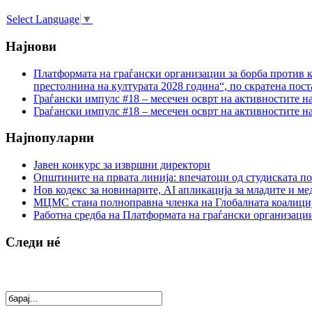
Select Language
▼
Најнови
Платформата на граѓански организации за борба против к
престолнина на културата 2028 година“, по скратена пост
Граѓански импулс #18 – месечен осврт на активностите н
Граѓански импулс #18 – месечен осврт на активностите н
Најпопуларни
Јавен конкурс за извршни директори
Општините на првата линија: впечатоци од студиската по
Нов кодекс за новинарите, AI апликација за младите и м
МЦМС стана полноправна членка на Глобалната коалици
Работна средба на Платформата на граѓански организации
Следи нé