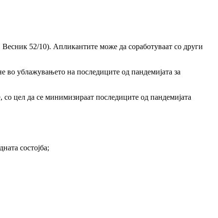
. Весник 52/10). Апликантите може да соработуваат со други
е во ублажувањето на последиците од пандемијата за
е, со цел да се минимизираат последиците од пандемијата
дната состојба;