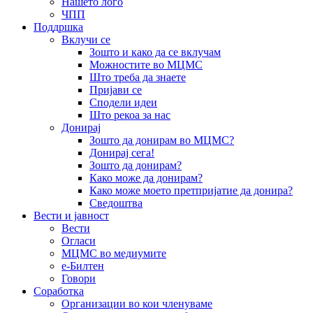
Нашето лого
ЧПП
Поддршка
Вклучи се
Зошто и како да се вклучам
Можностите во МЦМС
Што треба да знаете
Пријави се
Сподели идеи
Што рекоа за нас
Донирај
Зошто да донирам во МЦМС?
Донирај сега!
Зошто да донирам?
Како може да донирам?
Како може моето претпријатие да донира?
Сведоштва
Вести и јавност
Вести
Огласи
МЦМС во медиумите
е-Билтен
Говори
Соработка
Организации во кои членуваме