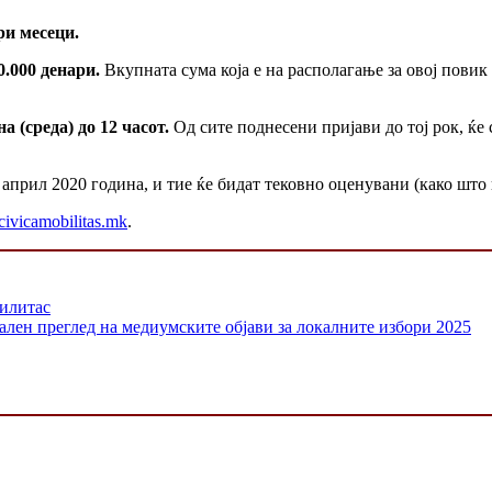
ри месеци.
0.000 денари.
Вкупната сума која е на располагање за овој повик 
 (среда) до 12 часот.
Од сите поднесени пријави до тој рок, ќе 
0 април 2020 година, и тие ќе бидат тековно оценувани (како што
ivicamobilitas.mk
.
билитас
ален преглед на медиумските објави за локалните избори 2025