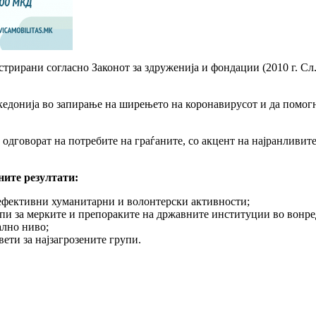
трирани согласно Законот за здруженија и фондации (2010 г. Сл
кедонија во запирање на ширењето на коронавирусот и да помогн
 одговорат на потребите на граѓаните, со акцент на најранливит
ните резултати:
 ефективни хуманитарни и волонтерски активности;
пи за мерките и препораките на државните институции во вонре
ално ниво;
ети за најзагрозените групи.