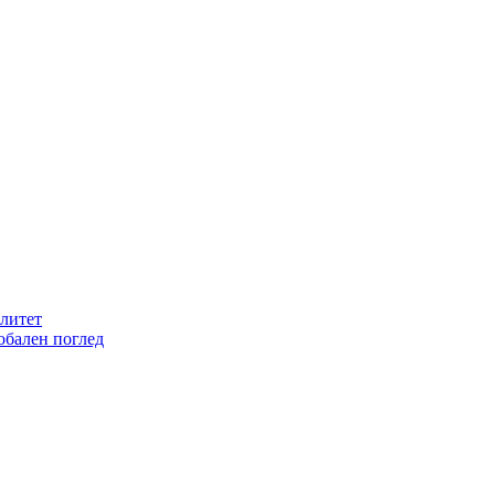
литет
обален поглед