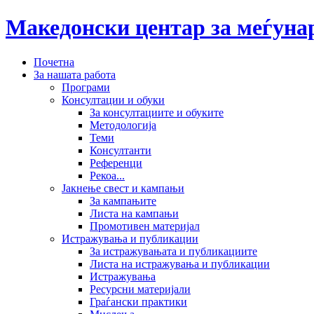
Македонски центар за меѓун
Почетна
За нашата работа
Програми
Консултации и обуки
За консултациите и обуките
Методологија
Теми
Консултанти
Референци
Рекоа...
Јакнење свест и кампањи
За кампањите
Листа на кампањи
Промотивен материјал
Истражувања и публикации
За истражувањата и публикациите
Листа на истражувања и публикации
Истражувања
Ресурсни материјали
Граѓански практики