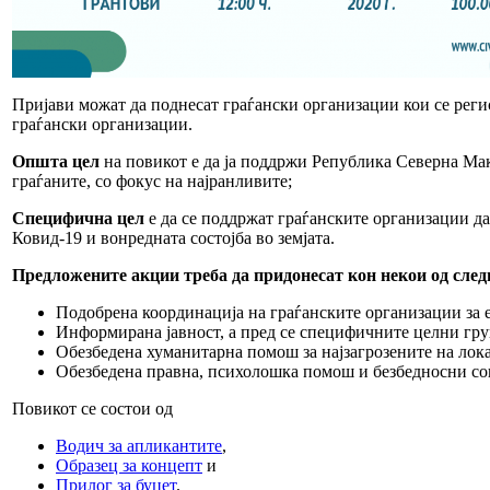
Пријави можат да поднесат граѓански организации кои се регис
граѓански организации.
Општа цел
на повикот е да ја поддржи Република Северна Ма
граѓаните, со фокус на најранливите;
Специфична цел
е да се поддржат граѓанските организации да
Ковид-19 и вонредната состојба во земјата.
Предложените акции треба да придонесат кон некои од след
Подобрена координација на граѓанските организации за
Информирана јавност, а пред се специфичните целни гру
Обезбедена хуманитарна помош за најзагрозените на лок
Обезбедена правна, психолошка помош и безбедносни сов
Повикот се состои од
Водич за апликантите
,
Oбразец за концепт
и
Прилог за буџет
.