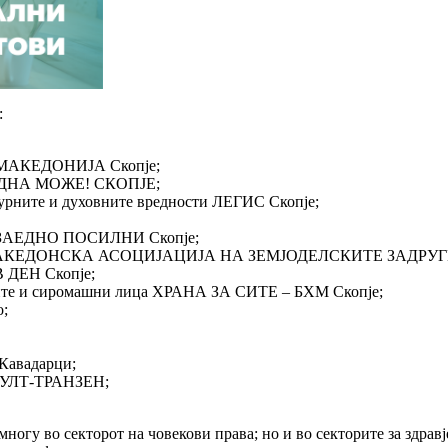
:
П-МАКЕДОНИЈА Скопје;
ДНА МОЖЕ! СКОПЈЕ;
турните и духовните вредности ЛЕГИС Скопје;
 – ЗАЕДНО ПОСИЛНИ Скопје;
руги МАКЕДОНСКА АСОЦИЈАЦИЈА НА ЗЕМЈОДЕЛСКИТЕ ЗАДРУГИ
 ДЕН Скопје;
ните и сиромашни лица ХРАНА ЗА СИТЕ – БХМ Скопје;
о;
 Кавадарци;
и КУЛТ-ТРАНЗЕН;
ногу во секторот на човекови права; но и во секторите за здравје