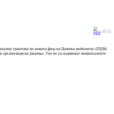
ионални грантови во новата фаза на Цивика мобилитас (ПЦМ-
 и организациско јакнење. Тие ќе ги надминат моменталните