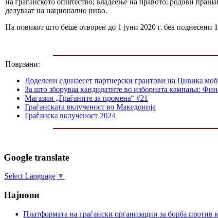
на граѓанското општество; владеење на правото; родови праш
делуваат на национално ниво.
На повикот што беше отворен до 1 јуни 2020 г. беа поднесени 
Поврзани:
Доделени единаесет партнерски грантови на Цивика мо
За што зборуваа кандидатите во изборната кампања: Фин
Магазин „Граѓаните за промена“ #21
Граѓанската вклученост во Македонија
Граѓанска вклученост 2024
Google translate
Select Language
▼
Најнови
Платформата на граѓански организации за борба против к