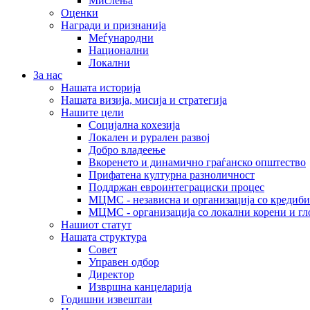
Мислења
Оценки
Награди и признанија
Меѓународни
Национални
Локални
За нас
Нашата историја
Нашата визија, мисија и стратегија
Нашите цели
Социјална кохезија
Локален и рурален развој
Добро владеење
Вкоренето и динамично граѓанско општество
Прифатена културна разноличност
Поддржан евроинтеграциски процес
МЦМС - независна и организација со кредиби
МЦМС - организација со локални корени и гл
Нашиот статут
Нашата структура
Совет
Управен одбор
Директор
Извршна канцеларија
Годишни извештаи