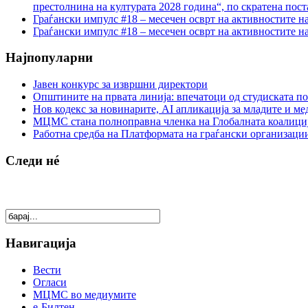
престолнина на културата 2028 година“, по скратена пост
Граѓански импулс #18 – месечен осврт на активностите н
Граѓански импулс #18 – месечен осврт на активностите н
Најпопуларни
Јавен конкурс за извршни директори
Општините на првата линија: впечатоци од студиската по
Нов кодекс за новинарите, AI апликација за младите и м
МЦМС стана полноправна членка на Глобалната коалици
Работна средба на Платформата на граѓански организации
Следи нé
Навигација
Вести
Огласи
МЦМС во медиумите
е-Билтен