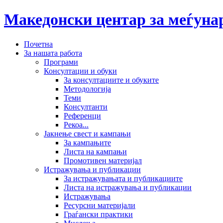
Македонски центар за меѓун
Почетна
За нашата работа
Програми
Консултации и обуки
За консултациите и обуките
Методологија
Теми
Консултанти
Референци
Рекоа...
Јакнење свест и кампањи
За кампањите
Листа на кампањи
Промотивен материјал
Истражувања и публикации
За истражувањата и публикациите
Листа на истражувања и публикации
Истражувања
Ресурсни материјали
Граѓански практики