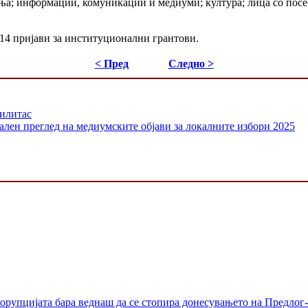
ања; информации, комуникации и медиуми; култура; лица со посе
114 пријави за институционални грантови.
< Пред
Следно >
билитас
ален преглед на медиумските објави за локалните избори 2025
орупцијата бара веднаш да се стопира донесувањето на Предлог-