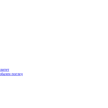
литет
обален поглед