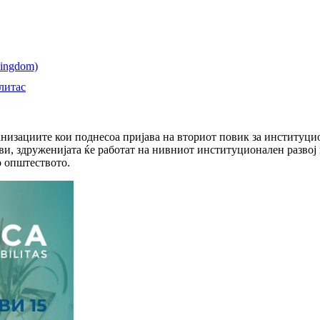
литас
ганизациите кои поднесоа пријава на вториот повик за институц
и, здруженијата ќе работат на нивниот институционален развој
о општеството.