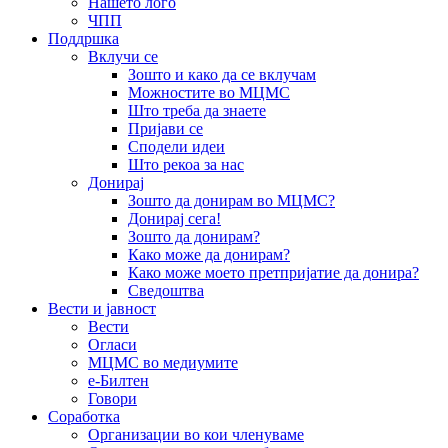
Нашето лого
ЧПП
Поддршка
Вклучи се
Зошто и како да се вклучам
Можностите во МЦМС
Што треба да знаете
Пријави се
Сподели идеи
Што рекоа за нас
Донирај
Зошто да донирам во МЦМС?
Донирај сега!
Зошто да донирам?
Како може да донирам?
Како може моето претпријатие да донира?
Сведоштва
Вести и јавност
Вести
Огласи
МЦМС во медиумите
е-Билтен
Говори
Соработка
Организации во кои членуваме