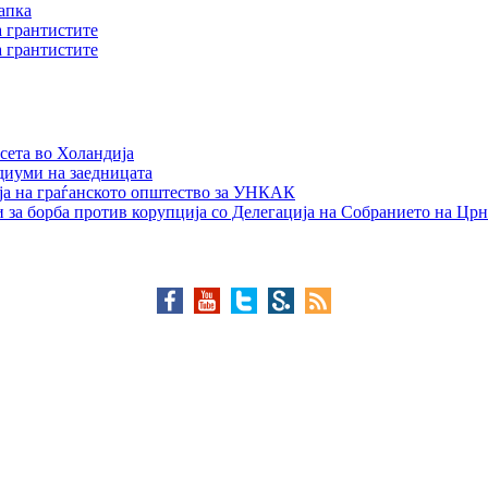
апка
а грантистите
а грантистите
сета во Холандија
едиуми на заедницата
ја на граѓанското општество за УНКАК
 за борба против корупција со Делегација на Собранието на Црн