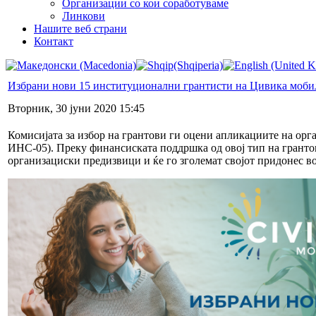
Организации со кои соработуваме
Линкови
Нашите веб страни
Контакт
Избрани нови 15 институционални грантисти на Цивика моби
Вторник, 30 јуни 2020 15:45
Комисијата за избор на грантови ги оцени апликациите на ор
ИНС-05). Преку финансиската поддршка од овој тип на грантов
организациски предизвици и ќе го зголемат својот придонес в