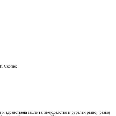
 Скопје;
 и здравствена заштита; земјоделство и рурален развој; развој