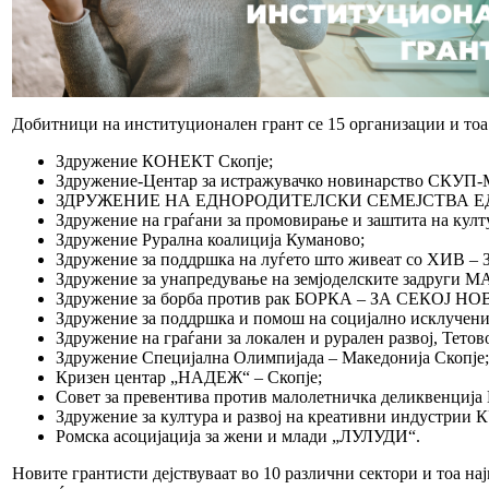
Добитници на институционален грант се 15 организации и тоа
Здружение КОНЕКТ Скопје;
Здружение-Центар за истражувачко новинарство СКУ
ЗДРУЖЕНИЕ НА ЕДНОРОДИТЕЛСКИ СЕМЕЈСТВА Е
Здружение на граѓани за промовирање и заштита на кул
Здружение Рурална коалиција Куманово;
Здружение за поддршка на луѓето што живеат со ХИВ
Здружение за унапредување на земјоделските зад
Здружение за борба против рак БОРКА – ЗА СЕКОЈ НОВ
Здружение за поддршка и помош на социјално исклуче
Здружение на граѓани за локален и рурален развој, Тетов
Здружение Специјална Олимпијада – Македонија Скопје;
Кризен центар „НАДЕЖ“ – Скопје;
Совет за превентива против малолетничка деликвенција
Здружение за култура и развој на креативни индустри
Ромска асоцијација за жени и млади „ЛУЛУДИ“.
Новите грантисти дејствуваат во 10 различни сектори и тоа најм