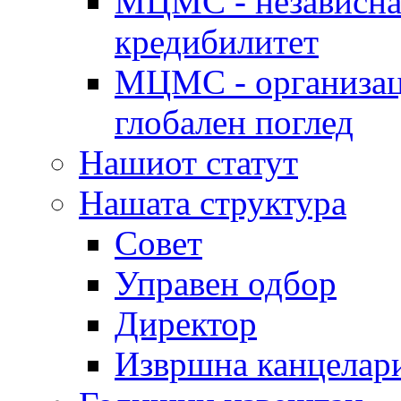
МЦМС - независна 
кредибилитет
МЦМС - организаци
глобален поглед
Нашиот статут
Нашата структура
Совет
Управен одбор
Директор
Извршна канцелар