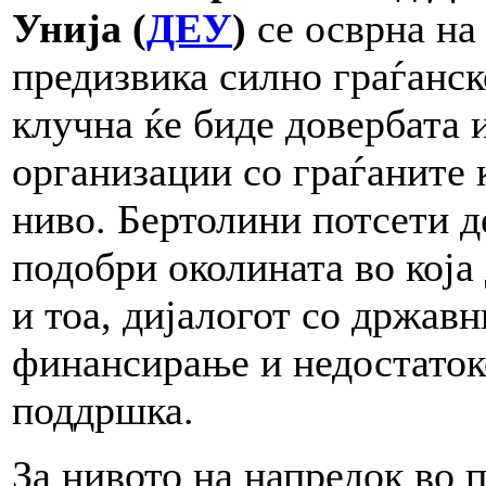
Унија (
ДЕУ
)
се осврна на
предизвика силно граѓанск
клучна ќе биде довербата 
организации со граѓаните к
ниво. Бертолини потсети д
подобри околината во која
и тоа, дијалогот со држав
финансирање и недостаток
поддршка.
За нивото на напредок во 