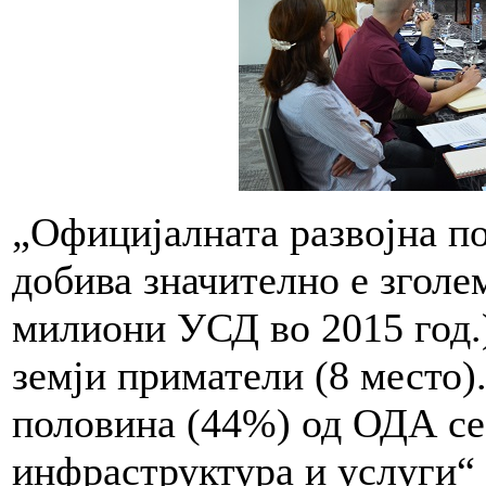
„Официјалната развојна п
добива значително е зголе
милиони УСД во 2015 год.)
земји приматели (8 место)
половина (44%) од ОДА се 
инфраструктура и услуги“ 