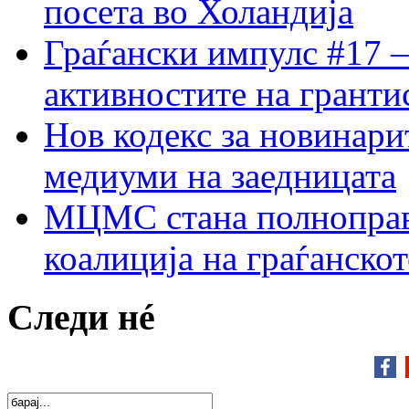
посета во Холандија
Граѓански импулс #17 –
активностите на гранти
Нов кодекс за новинарит
медиуми на заедницата
МЦМС стана полноправн
коалиција на граѓанск
Следи нé