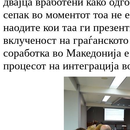
двајца вработени како одг
сепак во моментот тоа не 
наодите кои таа ги презен
вклученост на граѓанското
соработка во Македонија е
процесот на интеграција в