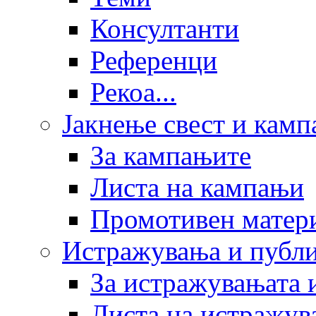
Консултанти
Референци
Рекоа...
Јакнење свест и кам
За кампањите
Листа на кампањи
Промотивен матер
Истражувања и публ
За истражувањата 
Листа на истражув