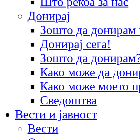
Што рекоа за нас
Донирај
Зошто да донира
Донирај сега!
Зошто да донирам
Како може да дони
Како може моето п
Сведоштва
Вести и јавност
Вести