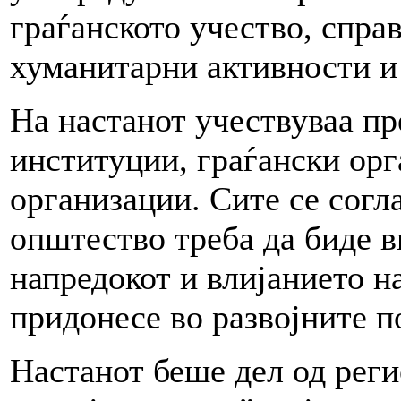
граѓанското учество, спра
хуманитарни активности и
На настанот учествуваа п
институции, граѓански орг
организации. Сите се согла
општество треба да биде 
напредокот и влијанието н
придонесе во развојните п
Настанот беше дел од реги