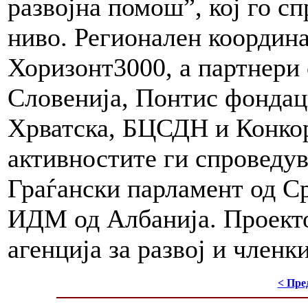
развојна помош”, кој го 
ниво. Регионален координа
Хоризонт3000, а партнери
Словенија, Понтис фондац
Хрватска, БЦСДН и Конко
активностите ги спроведув
Граѓански парламент од С
ИДМ од Албанија. Проекто
агенција за развој и членк
< Пре