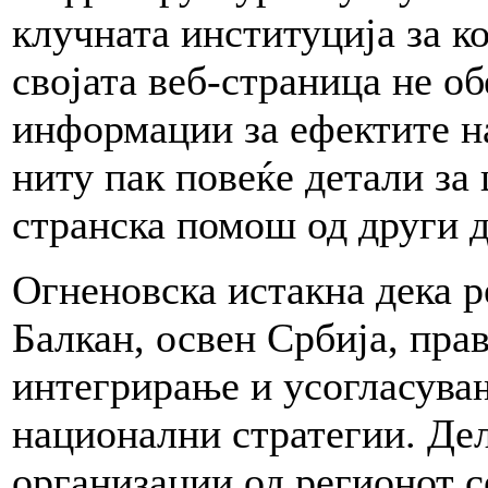
клучната институција за к
својата веб-страница не о
информации за ефектите на
ниту пак повеќе детали за
странска помош од други д
Огненовска истакна дека р
Балкан, освен Србија, пра
интегрирање и усогласува
национални стратегии. Дел
организации од регионот с