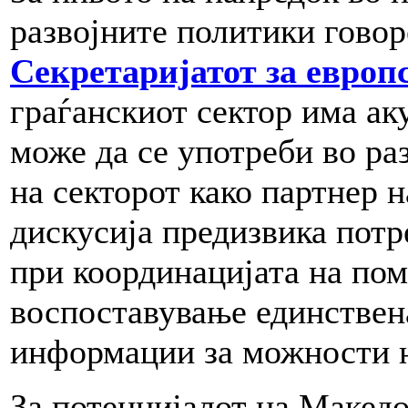
развојните политики гово
Секретаријатот за евро
граѓанскиот сектор има ак
може да се употреби во раз
на секторот како партнер 
дискусија предизвика потр
при координацијата на по
воспоставување единствена
информации за можности 
За потенцијалот на Македон