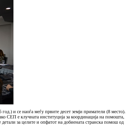
од.) и се наоѓа меѓу првите десет земји приматели (8 место).
Иако СЕП е клучната институција за координација на помошта,
е детали за целите и опфатот на добиената странска помош од