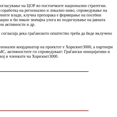
усогласување на ЦОР во постоечките национални стратегии.
 соработка на регионално и локално ниво, спроведување на
налните влади, клучна препорака е формирање на посебни
ации и би имале значајна улога во подигнување на јавната
ни активности и др.
согласија дека граѓанското општество треба да биде вклучено
гионален координатор на проектот е Хоризонт3000, а партнери
С, активностите ги спроведуваат: Граѓански иницијативи и
вој и членките на Хоризонт3000.