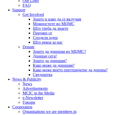
Our Logo
FAQ
Support
Get Involved
Зошто и како да се вклучам
Можностите во МЦМС
Што треба да знаете
Пријави се
Сподели идеи
Што рекоа за нас
Donate
Зошто да донирам во МЦМС?
Донирај сега!
Зошто да донирам?
Како може да донирам?
Како може моето претпријатие да донира?
Сведоштва
News & Publicity
News
Advertisements
MCIC in the Media
e-Newsletter
Говори
Cooperation
Organisations we are members in