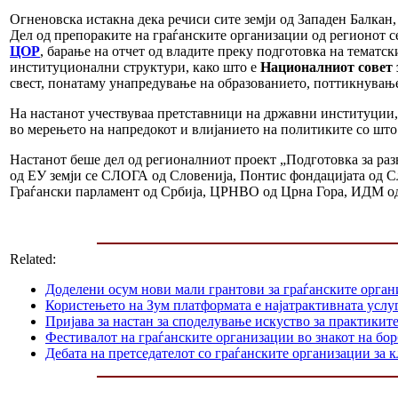
Огненовска истакна дека речиси сите земји од Западен Балкан
Дел од препораките на граѓанските организации од регионот с
ЦОР
, барање на отчет од владите преку подготовка на тематс
институционални структури, како што е
Националниот совет 
свест, понатаму унапредување на образованието, поттикнување
На настанот учествуваа претставници на државни институции, 
во мерењето на напредокот и влијанието на политиките со што
Настанот беше дел од регионалниот проект „Подготовка за ра
од ЕУ земји се СЛОГА од Словенија, Понтис фондацијата од 
Граѓански парламент од Србија, ЦРНВО од Црна Гора, ИДМ од 
Related:
Доделени осум нови мали грантови за граѓанските орга
Користењето на Зум платформата е најатрактивната услуг
Пријава за настан за споделување искуство за практикит
Фестивалот на граѓанските организации во знакот на б
Дебата на претседателот со граѓанските организации за