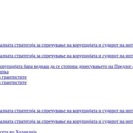
лната стратегија за спречување на корупцијата и судирот на ин
лната стратегија за спречување на корупцијата и судирот на ин
орупцијата бара веднаш да се стопира донесувањето на Предлог-
апка
а грантистите
а грантистите
лната стратегија за спречување на корупцијата и судирот на ин
лната стратегија за спречување на корупцијата и судирот на ин
сета во Холандија