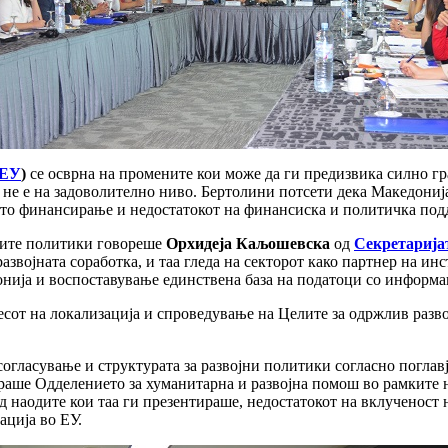
ЕУ
)
се осврна на промените кои може да ги предизвика силно гр
 не е на задоволително ниво. Бертолини потсети дека Македонија
ото финансирање и недостатокот на финансиска и политичка под
јните политики говореше
Орхидеја Каљошевска
од
Секретарија
азвојната соработка, и таа гледа на секторот како партнер на ин
нија и воспоставување единствена база на податоци со информ
оцесот на локализација и спроведување на Целите за одржлив раз
огласување и структурата за развојни политики согласно поглавј
ираше Одделението за хуманитарна и развојна помош во рамките 
 наодите кои таа ги презентираше, недостатокот на вклученост н
ација во ЕУ.