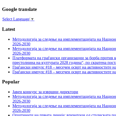
Google translate
Select Language
▼
Latest
Методологија за следење на имплементацијата на Национа
2026-2030
Методологија за следење на имплементацијата на Национа
2026-2030
Платформата на граѓански организации за борба против к
престолнина на културата 2028 година“, по скратена пост
Граѓански импулс #18 – месечен осврт на активностите н
Граѓански импулс #18 – месечен осврт на активностите н
Popular
Јавен конкурс за извршни директори
Методологија за следење на имплементацијата на Национа
2026-2030
Методологија за следење на имплементацијата на Национа
2026-2030
Општините на првата линија: впечатоци од студиската по