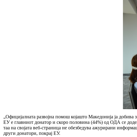
„Официјалната развојна помош којашто Македонија ја добива зн
ЕУ е главниот донатор и скоро половина (44%) од ОДА се доде
таа на својата веб-страница не обезбедува ажурирани информац
други донатори, покрај ЕУ.