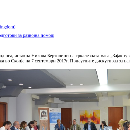
одготови за развојна помош
а од неа, истакна Никола Бертолини на тркалезната маса „Зајакну
рка во Скопје на 7 септември 2017г. Присутните дискутираа за на