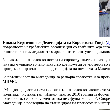
Никола Бертолини од Делегацијата на Европската Унија (
Д
поврзаноста на граѓанските организации со граѓаните која сега
општество и тоа, дијалогот со државните институции, државн
За нивото на напредок во поглед на спроведувањето на разво
има акумулирано големо искуство кое може да се употреби во р
програмски пристап при координацијата на помошта за Македо
За потенцијалот на Македонија за развојна соработка и за пр
МЦМС
.
„Македонија досега нема постигнато напредок во законското ус
политика“, истакна таа. „Имено, иако во 2010 година се форм
активности, сепак во моментот тоа не е функционално“. Според
Македонија е последица на стагнацијата на процесот на интегр