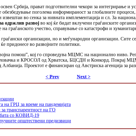
, освен Србија, прават подготвителни чекори за интегрирање и 
е обезбедување поголема информираност за глобалните процеси,
ки извештаи во сенка за нивната имплементација и сл. За нацио
за одржлив развој
во кој ќе бидат вклучени граѓанските организ
 на граѓанското учество, справување со катастрофи и хуманитар
граѓански организации, но и меѓународни организации. Сите се 
 ќе придонесе во развојните политики.
звојна помош”, кој го спроведува МЦМС на национално ниво. Ре
Словачка и КРОСОЛ од Хрватска, БЦСДН и Конкорд. Покрај МЦМ
Албанија. Проектот е финансиран од Австриска агенција за раз
< Prev
Next >
низации
а на ГРЦ за време на пандемијата
е за транспарентност на ГО
орбата со КОВИД-19
 клучните општествени предизвици