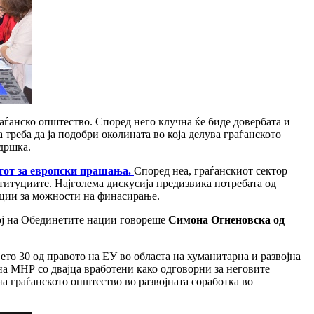
аѓанско општество. Според него клучна ќе биде довербата и
 треба да ја подобри околината во која делува граѓанското
дршка.
тот за европски прашања.
Според неа, граѓанскиот сектор
ституциите. Најголема дискусија предизвика потребата од
ации за можности на финасирање.
вој на Обединетите нации говореше
Симона Огненовска од
ето 30 од правото на ЕУ во областа на хуманитарна и развојна
на МНР со двајца вработени како одговорни за неговите
а граѓанското општество во развојната соработка во