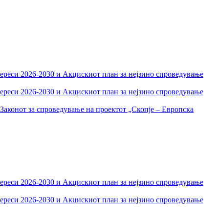
тереси 2026-2030 и Акцискиот план за нејзино спроведување
тереси 2026-2030 и Акцискиот план за нејзино спроведување
Законот за спроведување на проектот „Скопје – Европска
тереси 2026-2030 и Акцискиот план за нејзино спроведување
тереси 2026-2030 и Акцискиот план за нејзино спроведување