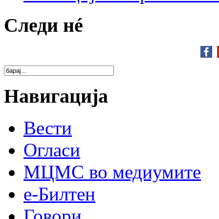
Следи нé
Навигација
Вести
Огласи
МЦМС во медиумите
е-Билтен
Говори