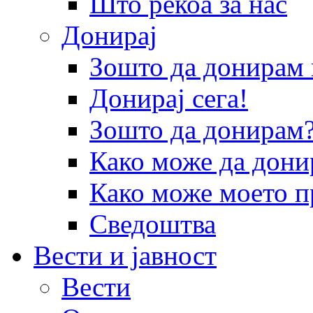
Што рекоа за нас
Донирај
Зошто да донира
Донирај сега!
Зошто да донирам
Како може да дони
Како може моето п
Сведоштва
Вести и јавност
Вести