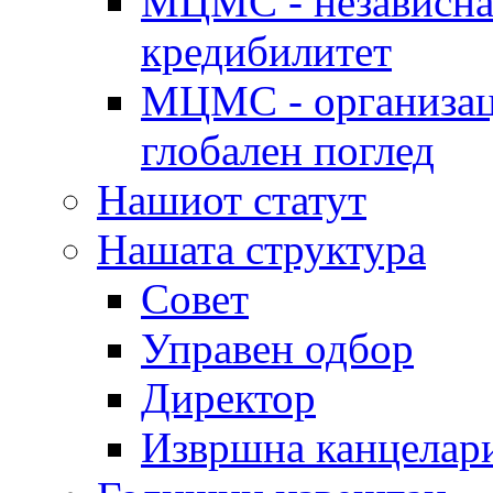
МЦМС - независна 
кредибилитет
МЦМС - организаци
глобален поглед
Нашиот статут
Нашата структура
Совет
Управен одбор
Директор
Извршна канцелар