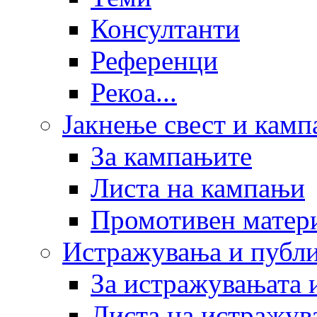
Консултанти
Референци
Рекоа...
Јакнење свест и кам
За кампањите
Листа на кампањи
Промотивен матер
Истражувања и публ
За истражувањата 
Листа на истражув