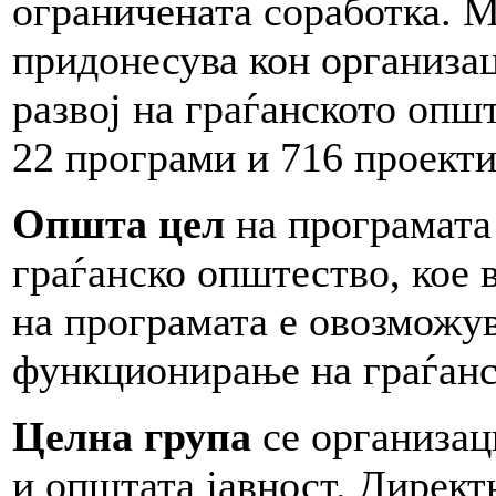
ограничената соработка. 
придонесува кон организа
развој на граѓанското опш
22 програми и 716 проекти
Општа цел
на програмата
граѓанско општество, кое 
на програмата е овозможув
функционирање на граѓанс
Целна група
се организац
и општата јавност. Директ