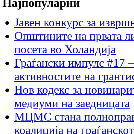
Најпопуларни
Јавен конкурс за изврш
Општините на првата ли
посета во Холандија
Граѓански импулс #17 –
активностите на гранти
Нов кодекс за новинарит
медиуми на заедницата
МЦМС стана полноправн
коалиција на граѓанск