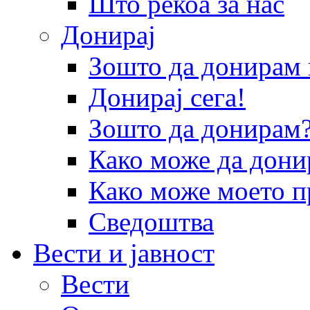
Што рекоа за нас
Донирај
Зошто да донира
Донирај сега!
Зошто да донирам
Како може да дони
Како може моето п
Сведоштва
Вести и јавност
Вести