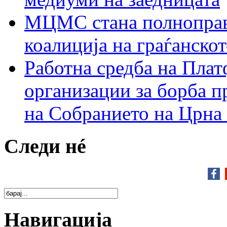
МЦМС стана полноправн
коалиција на граѓанск
Работна средба на Плат
организации за борба п
на Собранието на Црна
Следи нé
Навигација