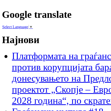
Google translate
Select Language
▼
Најнови
Платформата на граѓанс
против корупцијата бар
донесувањето на Предло
проектот „Скопје – Евр
2028 година“, по скрат