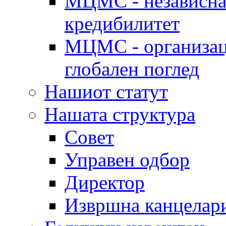
МЦМС - независна 
кредибилитет
МЦМС - организаци
глобален поглед
Нашиот статут
Нашата структура
Совет
Управен одбор
Директор
Извршна канцелар