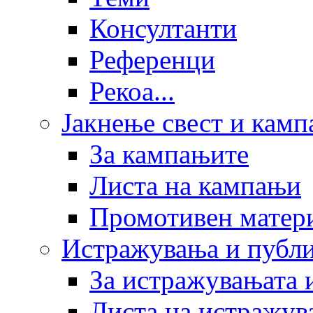
Консултанти
Референци
Рекоа...
Јакнење свест и кам
За кампањите
Листа на кампањи
Промотивен матер
Истражувања и публ
За истражувањата 
Листа на истражув