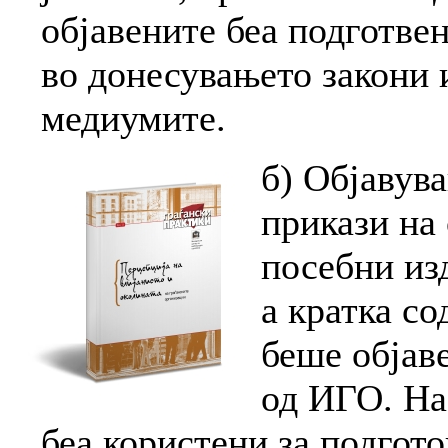
објавените беа подготвен
во донесувањето закони 
медиумите.
б) Објавув
прикази на 
посебни из
а кратка со
беше објав
од ИГО. На
беа користени за подгото