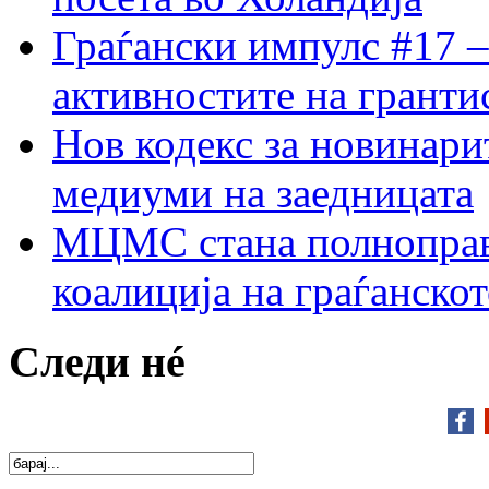
Граѓански импулс #17 –
активностите на гранти
Нов кодекс за новинарит
медиуми на заедницата
МЦМС стана полноправн
коалиција на граѓанск
Следи нé