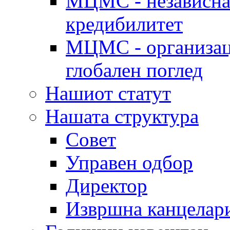
МЦМС - независна 
кредибилитет
МЦМС - организаци
глобален поглед
Нашиот статут
Нашата структура
Совет
Управен одбор
Директор
Извршна канцелар