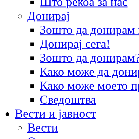
Што рекоа за нас
Донирај
Зошто да донира
Донирај сега!
Зошто да донирам
Како може да дони
Како може моето п
Сведоштва
Вести и јавност
Вести