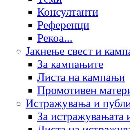
Консултанти
Референци
Рекоа...
Јакнење свест и кам
За кампањите
Листа на кампањи
Промотивен матер
Истражувања и публ
За истражувањата 
Листа на истражув