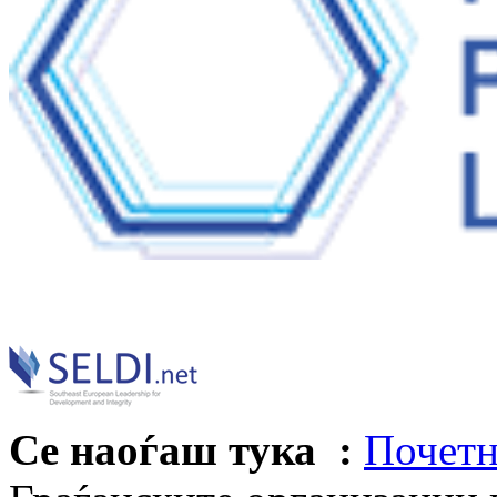
Се наоѓаш тука :
Почетн