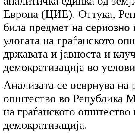
аналитичка единка од земј
Европа (ЦИЕ). Оттука, Ре
била предмет на сериозно
улогата на граѓанското оп
државата и јавноста и клу
демократизација во услов
Анализата се осврнува на 
општество во Република М
на граѓанското општество 
демократизација.