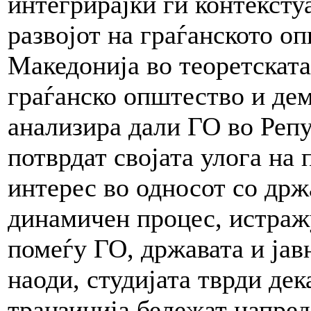
интегрирајќи ги контексту
развојот на граѓанското о
Македонија во теоретската
граѓанско општество и дем
анализира дали ГО во Репу
потврдат својата улога на
интерес во односот со држа
динамичен процес, истраж
помеѓу ГО, државата и јав
наоди, студијата тврди дек
транзиција бележат напредо