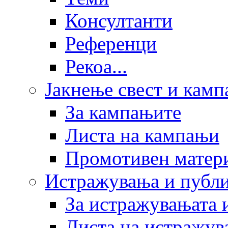
Консултанти
Референци
Рекоа...
Јакнење свест и кам
За кампањите
Листа на кампањи
Промотивен матер
Истражувања и публ
За истражувањата 
Листа на истражув