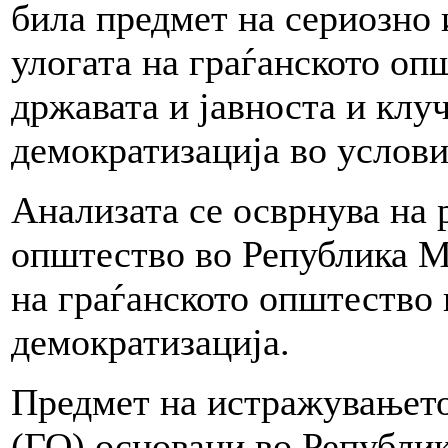
била предмет на сериозно
улогата на граѓанското оп
државата и јавноста и клу
демократизација во услов
Анализата се осврнува на 
општество во Република М
на граѓанското општество 
демократизација.
Предмет на истражувањето
(ГО) основани во Републик