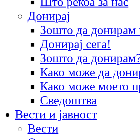
Што рекоа за нас
Донирај
Зошто да донира
Донирај сега!
Зошто да донирам
Како може да дони
Како може моето п
Сведоштва
Вести и јавност
Вести