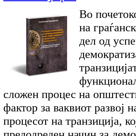
Во почеток
на граѓанс
дел од усп
демократиз
транзиција
функционал
сложен процес на општест
фактор за ваквиот развој н
процесот на транзиција, ко
предодреден начин за демо