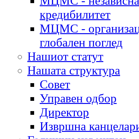
МЦМС - независна 
кредибилитет
МЦМС - организаци
глобален поглед
Нашиот статут
Нашата структура
Совет
Управен одбор
Директор
Извршна канцелар