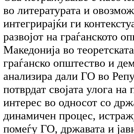
во литературата и овозмо
интегрирајќи ги контексту
развојот на граѓанското о
Македонија во теоретската
граѓанско општество и дем
анализира дали ГО во Репу
потврдат својата улога на
интерес во односот со држа
динамичен процес, истраж
помеѓу ГО, државата и јав