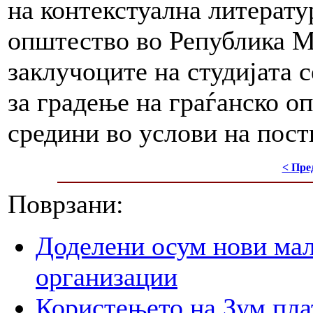
на контекстуална литерату
општество во Република Ма
заклучоците на студијата 
за градење на граѓанско 
средини во услови на пос
< Пре
Поврзани:
Доделени осум нови мал
организации
Користењето на Зум пла