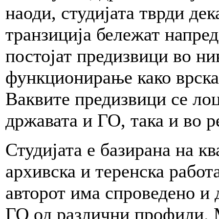
наоди, студијата тврди дек
транзиција бележат напредо
постојат предизвици во н
функционирање како врска 
Ваквите предизвици се лоц
државата и ГО, така и во р
Студијата е базирана на к
архивска и теренска работа
авторот има спроведено и 
ГО од различни профили.