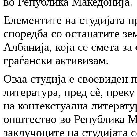
во Република Македонија.
Елементите на студијата п
споредба со останатите зе
Албанија, која се смета за
граѓански активизам.
Оваа студија е своевиден 
литература, пред сè, прек
на контекстуална литерату
општество во Република Ма
заклучоците на студијата 