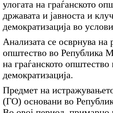
улогата на граѓанското оп
државата и јавноста и клу
демократизација во услов
Анализата се осврнува на 
општество во Република М
на граѓанското општество 
демократизација.
Предмет на истражувањето
(ГО) основани во Републик
Во овој период, примарно