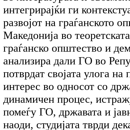
интегрирајќи ги контексту
развојот на граѓанското о
Македонија во теоретската
граѓанско општество и дем
анализира дали ГО во Репу
потврдат својата улога на
интерес во односот со држа
динамичен процес, истраж
помеѓу ГО, државата и јав
наоди, студијата тврди дек