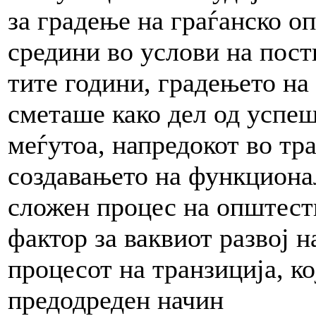
за градење на граѓанско 
средини во услови на пост
тите години, градењето на
сметаше како дел од успеш
меѓутоа, напредокот во тр
создавањето на функциона
сложен процес на општест
фактор за ваквиот развој н
процесот на транзиција, ко
предодреден начин