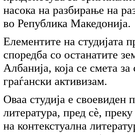
насока на разбирање на ра
во Република Македонија.
Елементите на студијата п
споредба со останатите зе
Албанија, која се смета за
граѓански активизам.
Оваа студија е своевиден 
литература, пред сè, прек
на контекстуална литерату