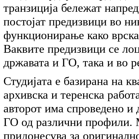
транзиција бележат напредо
постојат предизвици во н
функционирање како врска 
Ваквите предизвици се лоц
државата и ГО, така и во р
Студијата е базирана на к
архивска и теренска работа
авторот има спроведено и 
ГО од различни профили.
придонесува за оригинално