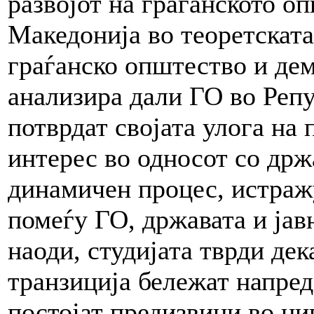
развојот на граѓанското о
Македонија во теоретската
граѓанско општество и дем
анализира дали ГО во Репу
потврдат својата улога на
интерес во односот со држа
динамичен процес, истраж
помеѓу ГО, државата и јав
наоди, студијата тврди дек
транзиција бележат напредо
постојат предизвици во н