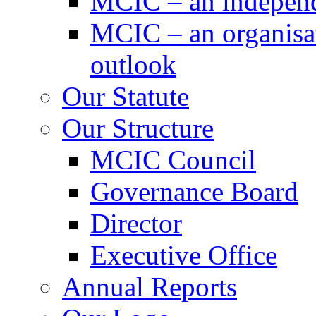
MCIC – an independe
MCIC – an organisat
outlook
Our Statute
Our Structure
MCIC Council
Governance Board
Director
Executive Office
Annual Reports