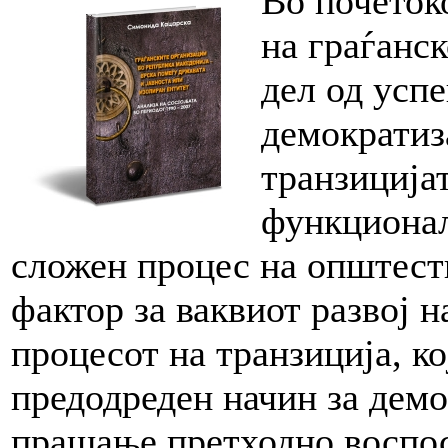
Во почеток
на граѓанс
дел од усп
демократиз
транзиција
функционал
сложен процес на општест
фактор за ваквиот развој н
процесот на транзиција, ко
предодреден начин за демо
прашање претходно воспос