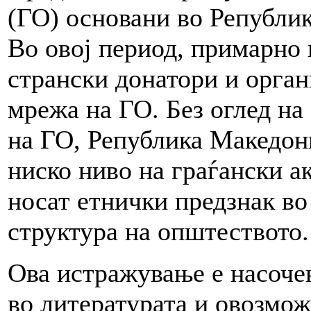
(ГО) основани во Републик
Во овој период, примарно
странски донатори и орган
мрежа на ГО. Без оглед на
на ГО, Република Македони
ниско ниво на граѓански а
носат етнички предзнак во
структура на општеството.
Ова истражување е насоче
во литературата и овозмо