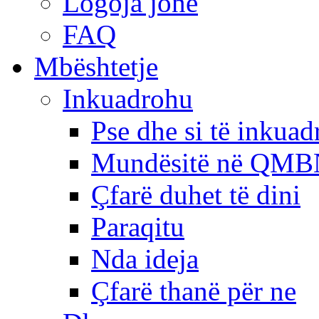
Logoja jonë
FAQ
Mbështetje
Inkuadrohu
Pse dhe si të inkua
Mundësitë në QMB
Çfarë duhet të dini
Paraqitu
Nda ideja
Çfarë thanë për ne