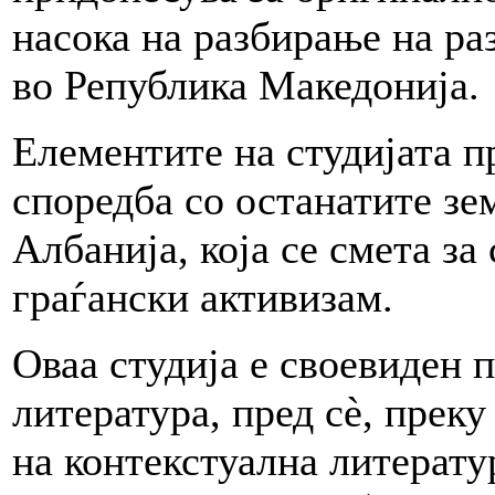
насока на разбирање на ра
во Република Македонија.
Елементите на студијата п
споредба со останатите зе
Албанија, која се смета за
граѓански активизам.
Оваа студија е своевиден 
литература, пред сè, прек
на контекстуална литерату