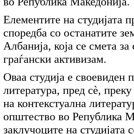
во Република Македонија.
Елементите на студијата п
споредба со останатите зе
Албанија, која се смета за
граѓански активизам.
Оваа студија е своевиден 
литература, пред сè, прек
на контекстуална литерату
општество во Република Ма
заклучоците на студијата 