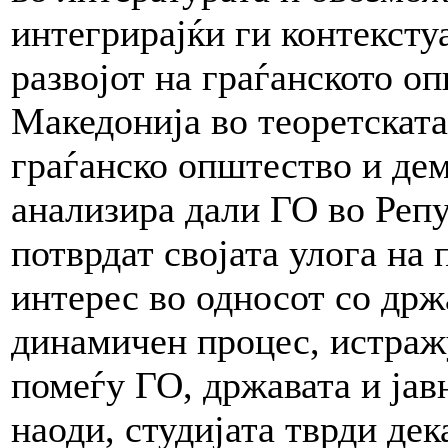
интегрирајќи ги контексту
развојот на граѓанското о
Македонија во теоретската
граѓанско општество и дем
анализира дали ГО во Репу
потврдат својата улога на
интерес во односот со држа
динамичен процес, истраж
помеѓу ГО, државата и јав
наоди, студијата тврди дек