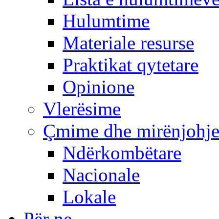
Hulumtime
Materiale resurse
Praktikat qytetare
Opinione
Vlerësime
Çmime dhe mirënjohj
Ndërkombëtare
Nacionale
Lokale
Për ne