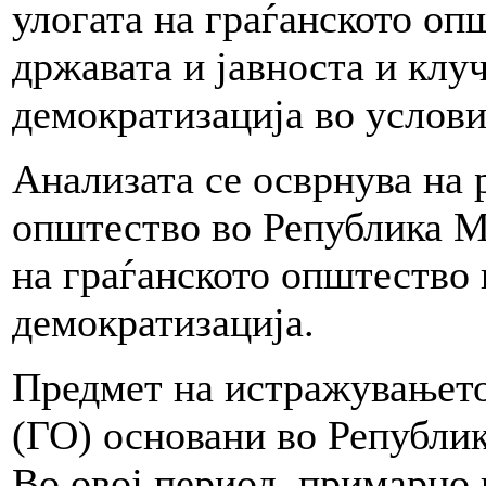
улогата на граѓанското оп
државата и јавноста и клу
демократизација во услов
Анализата се осврнува на 
општество во Република М
на граѓанското општество 
демократизација.
Предмет на истражувањето
(ГО) основани во Републик
Во овој период, примарно