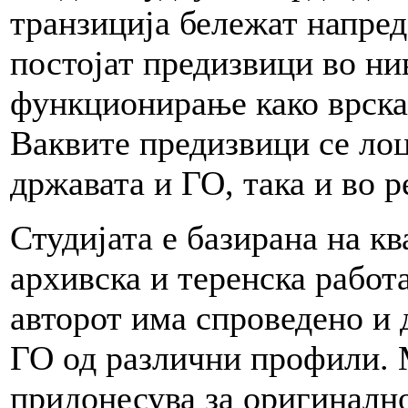
транзиција бележат напредо
постојат предизвици во н
функционирање како врска 
Ваквите предизвици се лоц
државата и ГО, така и во р
Студијата е базирана на к
архивска и теренска работа
авторот има спроведено и 
ГО од различни профили.
придонесува за оригинално