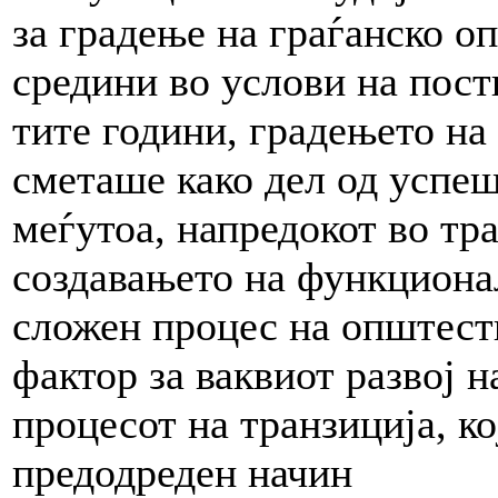
за градење на граѓанско 
средини во услови на пост
тите години, градењето на
сметаше како дел од успеш
меѓутоа, напредокот во тр
создавањето на функциона
сложен процес на општест
фактор за ваквиот развој н
процесот на транзиција, ко
предодреден начин