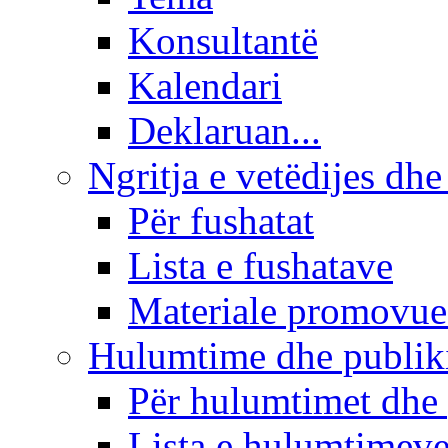
Konsultantë
Kalendari
Deklaruan...
Ngritja e vetëdijes dhe
Për fushatat
Lista e fushatave
Materiale promovue
Hulumtime dhe publi
Për hulumtimet dhe
Lista e hulumtimev