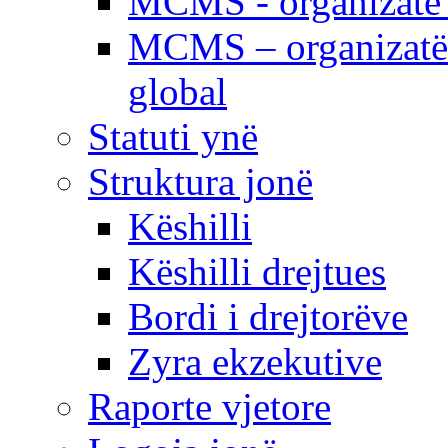
MCMS - organizatë e
MCMS – organizatë 
global
Statuti ynë
Struktura jonë
Këshilli
Këshilli drejtues
Bordi i drejtorëve
Zyra ekzekutive
Raporte vjetore