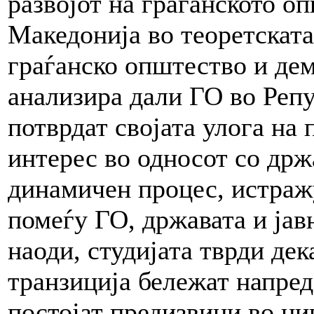
развојот на граѓанското о
Македонија во теоретската
граѓанско општество и дем
анализира дали ГО во Репу
потврдат својата улога на
интерес во односот со држа
динамичен процес, истраж
помеѓу ГО, државата и јав
наоди, студијата тврди дек
транзиција бележат напредо
постојат предизвици во н