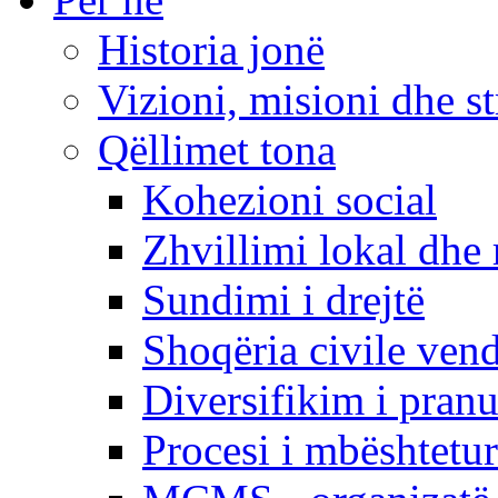
Historia jonë
Vizioni, misioni dhe st
Qëllimet tona
Kohezioni social
Zhvillimi lokal dhe 
Sundimi i drejtë
Shoqëria civile ven
Diversifikim i pranu
Procesi i mbështetur