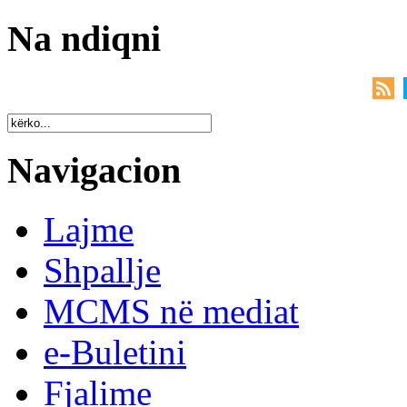
Na ndiqni
Navigacion
Lajme
Shpallje
MCMS në mediat
e-Buletini
Fjalime