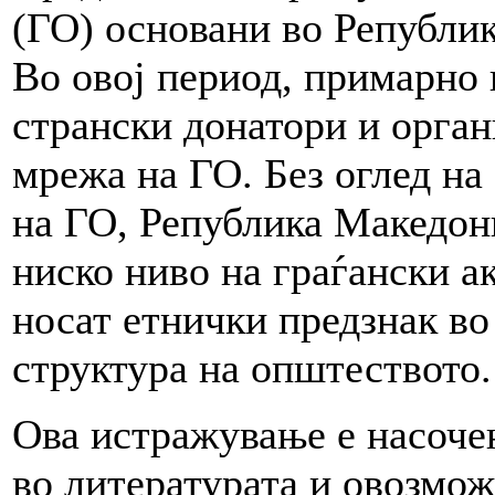
(ГО) основани во Републик
Во овој период, примарно
странски донатори и орган
мрежа на ГО. Без оглед на
на ГО, Република Македони
ниско ниво на граѓански а
носат етнички предзнак во
структура на општеството.
Ова истражување е насоче
во литературата и овозмо