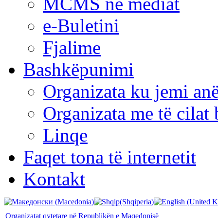
MCMS në mediat
e-Buletini
Fjalime
Bashkëpunimi
Organizata ku jemi anë
Organizata me të cila
Linqe
Faqet tona të internetit
Kontakt
Organizatat qytetare në Republikën e Maqedonisë