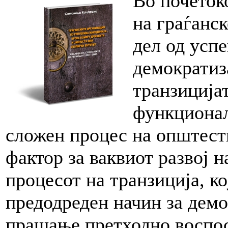
Во почеток
на граѓанс
дел од усп
демократиз
транзиција
функционал
сложен процес на општест
фактор за ваквиот развој н
процесот на транзиција, ко
предодреден начин за демо
прашање претходно воспос