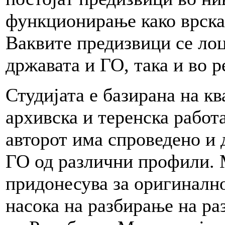
функционирање како врска 
Ваквите предизвици се лоц
државата и ГО, така и во р
Студијата е базирана на к
архивска и теренска работа
авторот има спроведено и 
ГО од различни профили.
придонесува за оригинално
насока на разбирање на ра