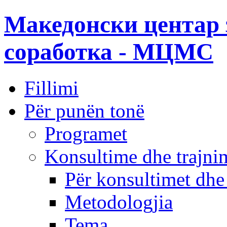
Македонски центар 
соработка - МЦМС
Fillimi
Për punën tonë
Programet
Konsultime dhe trajni
Për konsultimet dhe
Metodologjia
Tema