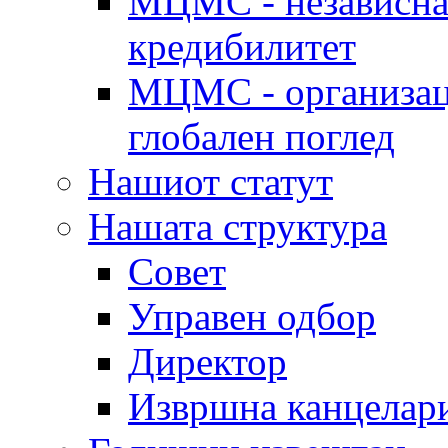
МЦМС - независна 
кредибилитет
МЦМС - организаци
глобален поглед
Нашиот статут
Нашата структура
Совет
Управен одбор
Директор
Извршна канцелар