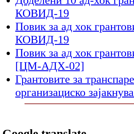
КОВИД-19
Повик за ад хок грантов
КОВИД-19
Повик за ад хок гранто
[ЦМ-АДХ-02]
Грантовите за транспар
организациско зајакнув
Google translate