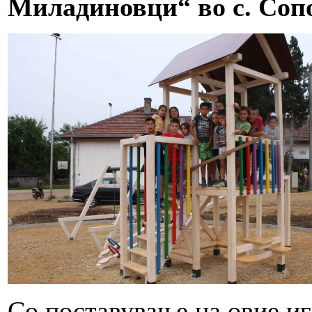
Миладиновци“ во с. Соп
Со поставување на овие и