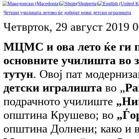
Четири училишта летово ќе добијат нови детски игралишта
Четврток, 29 август 2019 0
МЦМС и ова лето ќе ги п
основните училишта
во 
тутун
. Овој пат модерниз
детски игралишта
во „
Ра
подрачното училиште
„Ни
општина Крушево; во
„Ѓо
општина Долнени; како и 