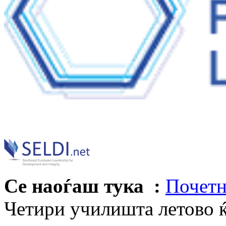
Се наоѓаш тука :
Почетн
Четири училишта летово ќ