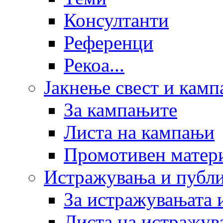
Консултанти
Референци
Рекоа...
Јакнење свест и кам
За кампањите
Листа на кампањи
Промотивен матер
Истражувања и публ
За истражувањата 
Листа на истражув