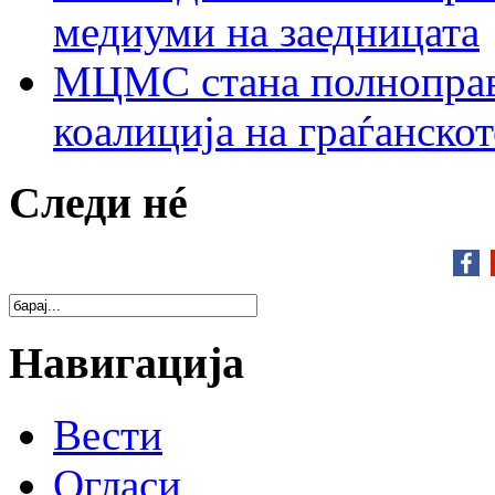
медиуми на заедницата
МЦМС стана полноправн
коалиција на граѓанск
Следи нé
Навигација
Вести
Огласи