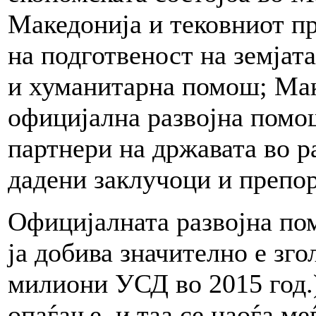
Македонија и тековниот п
на подготвеност на земјата
и хуманитарна помош; Мак
официјална развојна помош
партнери на државата во ра
дадени заклучоци и препо
Официјалната развојна по
ја добива значително е зго
милиони УСД во 2015 год.)
опаѓање, и таа се наоѓа ме