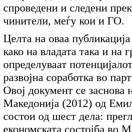
спроведени и следени прек
чинители, меѓу кои и ГО.
Целта на оваа публикација
како на владата така и на 
определуваат потенцијалот
развојна соработка во парт
Овој документ се заснова
Македонија (2012) од Еми
состои од шест дела: прег
економската состојба во М