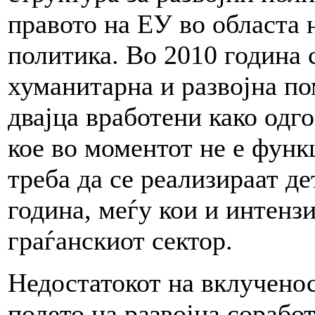
правото на ЕУ во областа 
политика. Во 2010 година 
хуманитарна и развојна п
двајца вработени како одг
кое во моментот не е фун
треба да се реализираат д
година, меѓу кои и интенз
граѓанскиот сектор.
Недостатокот на вклученос
полето на развојна сорабо