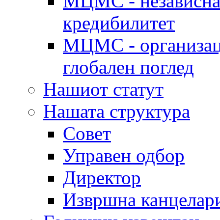
МЦМС - независна 
кредибилитет
МЦМС - организаци
глобален поглед
Нашиот статут
Нашата структура
Совет
Управен одбор
Директор
Извршна канцелар