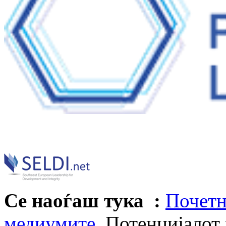
Се наоѓаш тука :
Почетн
медиумите
Потенцијалот 