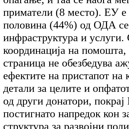
приматели (8 место). ЕУ е
половина (44%) од ОДА се 
инфраструктура и услуги. 
координација на помошта, н
страница не обезбедува а
ефектите на пристапот на 
детали за целите и опфато
од други донатори, покрај
постигнато напредок кон з
структура за развојни поли