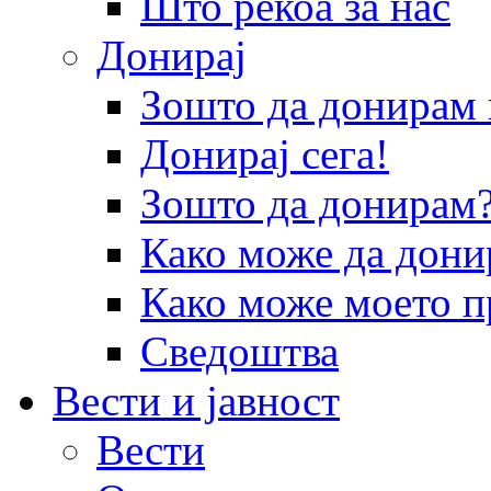
Што рекоа за нас
Донирај
Зошто да донира
Донирај сега!
Зошто да донирам
Како може да дони
Како може моето п
Сведоштва
Вести и јавност
Вести