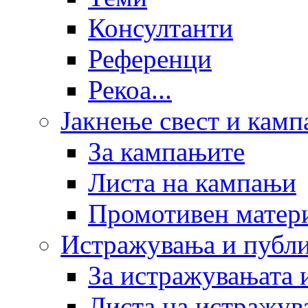
Консултанти
Референци
Рекоа...
Јакнење свест и кам
За кампањите
Листа на кампањи
Промотивен матер
Истражувања и публ
За истражувањата 
Листа на истражув