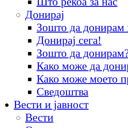
Што рекоа за нас
Донирај
Зошто да донира
Донирај сега!
Зошто да донирам
Како може да дони
Како може моето п
Сведоштва
Вести и јавност
Вести