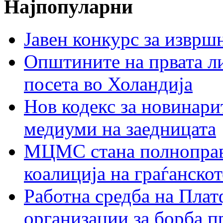
Најпопуларни
Јавен конкурс за изврш
Општините на првата ли
посета во Холандија
Нов кодекс за новинарит
медиуми на заедницата
МЦМС стана полноправн
коалиција на граѓанск
Работна средба на Плат
организации за борба п