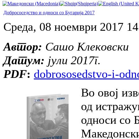
Добрососедство и односи со Бугарија 2017
Среда, 08 ноември 2017 14
Автор:
Сашо Клековски
Датум:
јули 2017г.
PDF
:
dobrososedstvo-i-odn
Во овој из
од истражу
односи со Б
Македонски