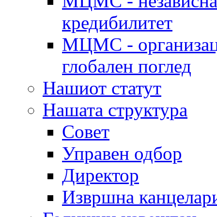
МЦМС - независна 
кредибилитет
МЦМС - организаци
глобален поглед
Нашиот статут
Нашата структура
Совет
Управен одбор
Директор
Извршна канцелар