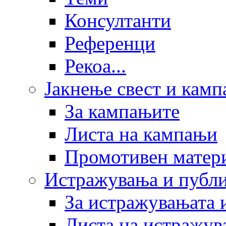
Консултанти
Референци
Рекоа...
Јакнење свест и кам
За кампањите
Листа на кампањи
Промотивен матер
Истражувања и публ
За истражувањата 
Листа на истражув