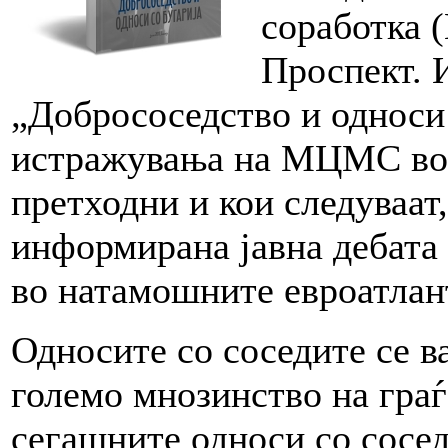
соработка 
Проспект. 
„Добрососедство и односи 
истражувања на МЦМС во 
претходни и кои следуваат
информирана јавна дебата
во натамошните евроатлан
Односите со соседите се в
големо мнозинство на граѓ
сегашните односи со соседи