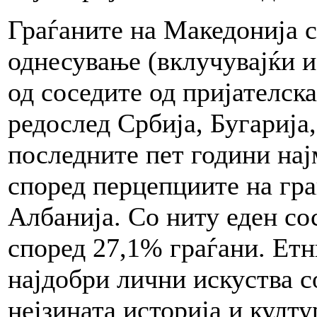
Граѓаните на Македонија с
однесување (вклучувајќи и
од соседите од пријателск
редослед Србија, Бугарија
последните пет години нај
според перцепциите на гра
Албанија. Со ниту еден со
според 27,1% граѓани. Ет
најдобри лични искуства с
нејзината историја и култу