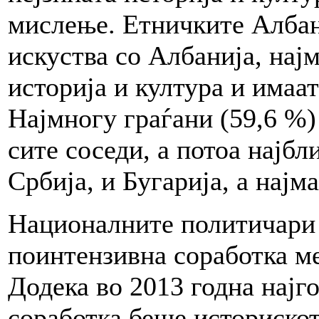
мислење. Етничките Албан
искуства со Албанија, најм
историја и култура и имаат
Најмногу граѓани (59,6 %)
сите соседи, а потоа најбл
Србија, и Бугарија, а најм
Националните политичари -
поинтензивна соработка ме
Додека во 2013 годна најг
соработка беше историскот