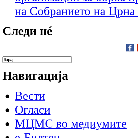
на Собранието на Црна
Следи нé
Навигација
Вести
Огласи
МЦМС во медиумите
е-Билтен