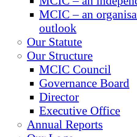
MCIC – an independe
MCIC – an organisat
outlook
Our Statute
Our Structure
MCIC Council
Governance Board
Director
Executive Office
Annual Reports