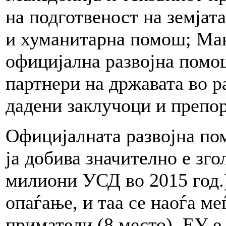
на подготвеност на земјата
и хуманитарна помош; Мак
официјална развојна помош
партнери на државата во ра
дадени заклучоци и препо
Официјалната развојна по
ја добива значително е зго
милиони УСД во 2015 год.)
опаѓање, и таа се наоѓа ме
приматели (8 место). ЕУ е