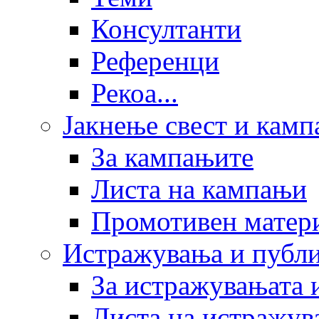
Консултанти
Референци
Рекоа...
Јакнење свест и кам
За кампањите
Листа на кампањи
Промотивен матер
Истражувања и публ
За истражувањата 
Листа на истражув