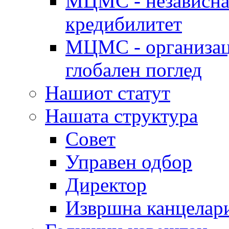
МЦМС - независна 
кредибилитет
МЦМС - организаци
глобален поглед
Нашиот статут
Нашата структура
Совет
Управен одбор
Директор
Извршна канцелар