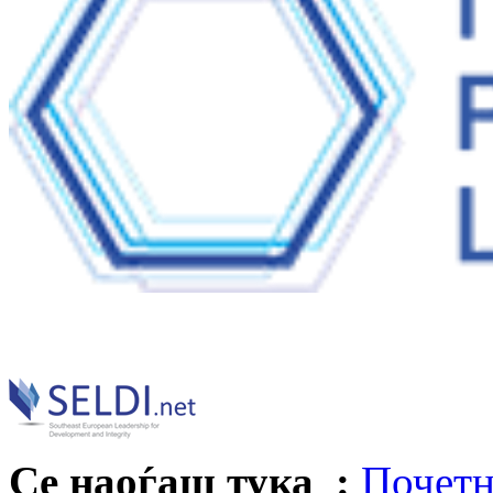
Се наоѓаш тука :
Почетн