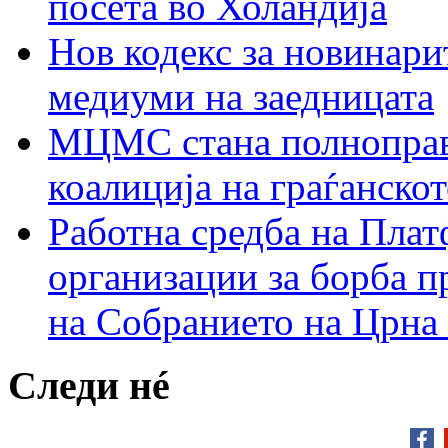
посета во Холандија
Нов кодекс за новинарит
медиуми на заедницата
МЦМС стана полноправн
коалиција на граѓанск
Работна средба на Плат
организации за борба п
на Собранието на Црна
Следи нé