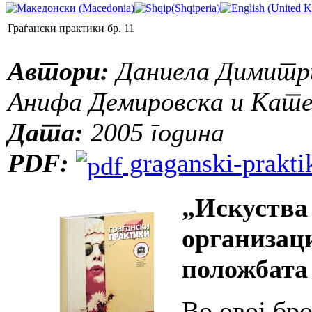
Граѓански практики бр. 11
Автори:
Даниела Димитри
Анифа Демировска и Кате
Дата:
2005 година
PDF:
graganski-praktik
„Искуства
организац
положбата
Во овој бро