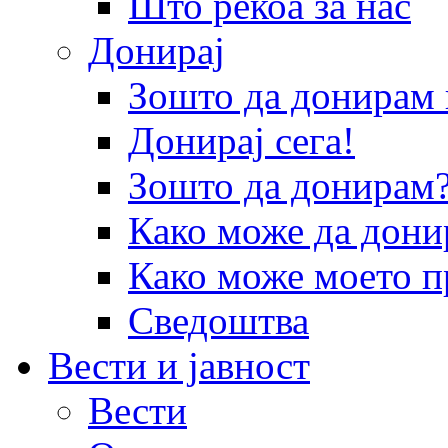
Што рекоа за нас
Донирај
Зошто да донира
Донирај сега!
Зошто да донирам
Како може да дони
Како може моето п
Сведоштва
Вести и јавност
Вести