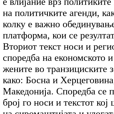
е влијание врз политикит
на политичките агенди, как
колку е важно обединувањ
платформа, кои се резултат
Вториот текст носи и реги
споредба на економското и
жените во транзициските з
како: Босна и Херцеговина
Македонија. Споредба се п
број го носи и текстот кој
на сиромаштијата и улогат