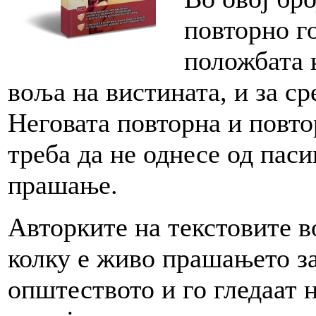
повторно г
положбата 
воља на вистината, и за ср
Неговата повторна и повто
треба да не однесе од пас
прашање.
Авторките на текстовите во
колку е живо прашањето за
општеството и го гледаат 