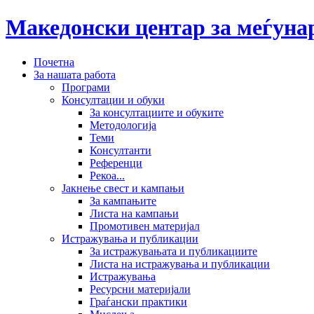
Македонски центар за меѓун
Почетна
За нашата работа
Програми
Консултации и обуки
За консултациите и обуките
Методологија
Теми
Консултанти
Референци
Рекоа...
Јакнење свест и кампањи
За кампањите
Листа на кампањи
Промотивен материјал
Истражувања и публикации
За истражувањата и публикациите
Листа на истражувања и публикации
Истражувања
Ресурсни материјали
Граѓански практики