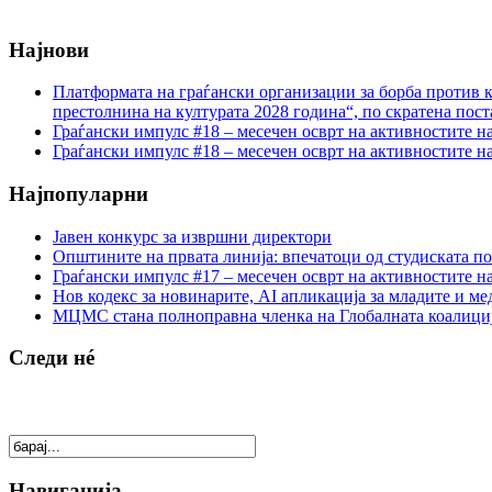
Најнови
Платформата на граѓански организации за борба против к
престолнина на културата 2028 година“, по скратена пост
Граѓански импулс #18 – месечен осврт на активностите н
Граѓански импулс #18 – месечен осврт на активностите н
Најпопуларни
Јавен конкурс за извршни директори
Општините на првата линија: впечатоци од студиската по
Граѓански импулс #17 – месечен осврт на активностите н
Нов кодекс за новинарите, AI апликација за младите и м
МЦМС стана полноправна членка на Глобалната коалици
Следи нé
Навигација