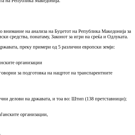
ата на Република Македонија.
о внимание на анализа на Буџетот на Република Македонија за
ски средства, понатаму, Законот за игри на среќа и Одлуката.
ржавата, преку примери од 5 различни европски земји:
ѓанските организации
говорни за подготовка на нацртот на транспарентните
чни делови на државата, и тоа во: Штип (138 претставници);
аѓанските организации,
;