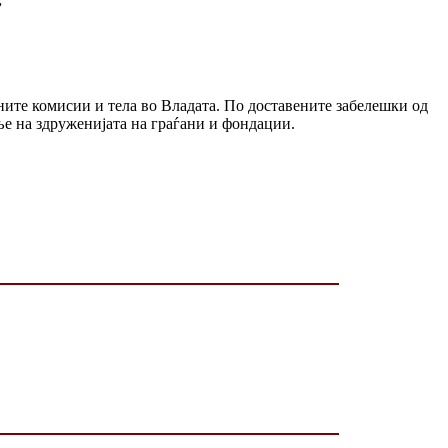
ните комисии и тела во Владата. По доставените забелешки од
е на здруженијата на граѓани и фондации.