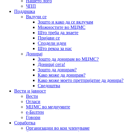
Нашето лого
ЧПП
Поддршка
Вклучи се
Зошто и како да се вклучам
Можностите во МЦМС
Што треба да знаете
Пријави се
Сподели идеи
Што рекоа за нас
Донирај
Зошто да донирам во МЦМС?
Донирај сега!
Зошто да донирам?
Како може да донирам?
Како може моето претпријатие да донира?
Сведоштва
Вести и јавност
Вести
Огласи
МЦМС во медиумите
е-Билтен
Говори
Соработка
Организации во кои членуваме