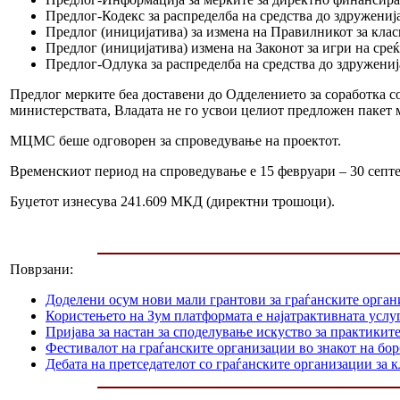
Предлог-Кодекс за распределба на средства до здружениј
Предлог (иницијатива) за измена на Правилникот за клас
Предлог (иницијатива) измена на Законот за игри на среќ
Предлог-Одлука за распределба на средства до здружениј
Предлог мерките беа доставени до Одделението за соработка с
министерствата, Владата не го усвои целиот предложен пакет 
МЦМС беше одговорен за спроведување на проектот.
Временскиот период на спроведување е 15 февруари – 30 септ
Буџетот изнесува 241.609 МКД (директни трошоци).
Поврзани:
Доделени осум нови мали грантови за граѓанските орга
Користењето на Зум платформата е најатрактивната услуг
Пријава за настан за споделување искуство за практикит
Фестивалот на граѓанските организации во знакот на б
Дебата на претседателот со граѓанските организации за