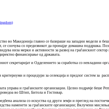
тество во Македонија главно се базираше на западни модели и б
, се соочува со предизвикот да пронајде домашна поддршка. Поз
двидува низа мерки и активности за развој на граѓанскиот секто
 директно финансирање од државата.
ниот секретаријат и Одделението за соработка со невладини орга
 критериуми и процедури за селекција и предлог систем за расп
ната управа и граѓанските организации. Целно подрачје беше Ре
спроведоа во Штип, Битола и Гостивар.
редбена анализа со искуства од други земји и преглед на постое
редства наменети за граѓанските организации; Вклучени мислења