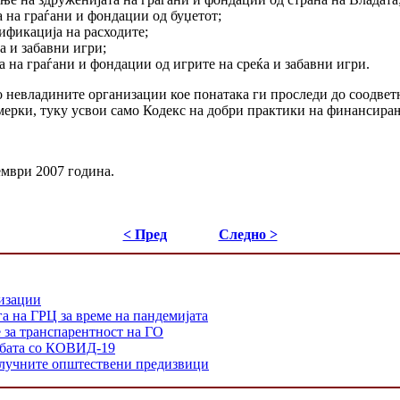
а на граѓани и фондации од буџетот;
ификација на расходите;
а и забавни игри;
а на граѓани и фондации од игрите на среќа и забавни игри.
о невладините организации кое понатака ги проследи до соодвет
мерки, туку усвои само Кодекс на добри практики на финансирањ
ември 2007 година.
< Пред
Следно >
низации
а на ГРЦ за време на пандемијата
е за транспарентност на ГО
орбата со КОВИД-19
 клучните општествени предизвици