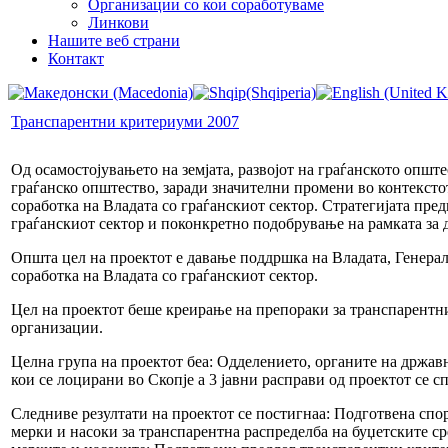
Организации со кои соработуваме
Линкови
Нашите веб страни
Контакт
Транспарентни критериуми 2007
Од осамостојувањето на земјата, развојот на граѓанското опш
граѓанско општество, заради значителни промени во контекстот
соработка на Владата со граѓанскиот сектор. Стратегијата пре
граѓанскиот сектор и поконкретно подобрување на рамката за
Општа цел на проектот е давање поддршка на Владата, Генерал
соработка на Владата со граѓанскиот сектор.
Цел на проектот беше креирање на препораки за транспарентни
организации.
Целна група на проектот беа: Одделението, органите на држав
кои се лоцирани во Скопје а 3 јавни расправи од проектот се 
Следниве резултати на проектот се постигнаа: Подготвена спо
мерки и насоки за транспарентна распределба на буџетските с