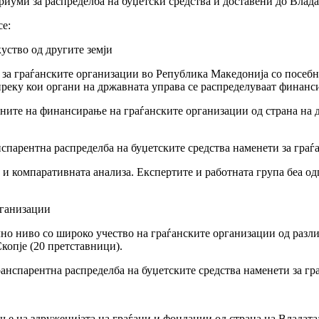
иуми за распределба на буџетски средства и доставени до Влад
се:
уство од другите земји
 за граѓанските организации во Република Македонија со посебн
преку кои органи на државната управа се распределуваат финанси
ните на финансирање на граѓанските организации од страна на д
спарентна распределба на буџетските средства наменети за гра
и компаративната анализа. Експертите и работната група беа од
рганизации
но ниво со широко учество на граѓанските организации од разли
Скопје (20 претставници).
анспарентна распределба на буџетските средства наменети за гр
е на здруженијата на граѓани и фондации од страна на Владата