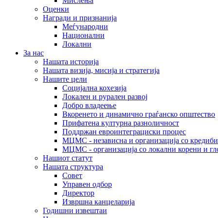
Мислења
Оценки
Награди и признанија
Меѓународни
Национални
Локални
За нас
Нашата историја
Нашата визија, мисија и стратегија
Нашите цели
Социјална кохезија
Локален и рурален развој
Добро владеење
Вкоренето и динамично граѓанско општество
Прифатена културна разноличност
Поддржан евроинтеграциски процес
МЦМС - независна и организација со кредиби
МЦМС - организација со локални корени и гл
Нашиот статут
Нашата структура
Совет
Управен одбор
Директор
Извршна канцеларија
Годишни извештаи