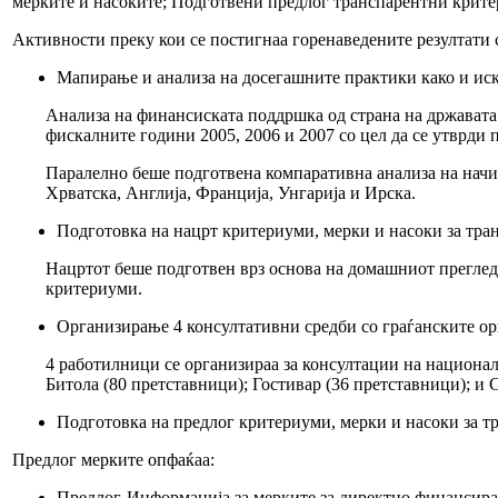
мерките и насоките; Подготвени предлог транспарентни критер
Активности преку кои се постигнаа горенаведените резултати 
Мапирање и анализа на досегашните практики како и иск
Анализа на финансиската поддршка од страна на државата
фискалните години 2005, 2006 и 2007 со цел да се утврди 
Паралелно беше подготвена компаративна анализа на начи
Хрватска, Англија, Франција, Унгарија и Ирска.
Подготовка на нацрт критериуми, мерки и насоки за тран
Нацртот беше подготвен врз основа на домашниот преглед 
критериуми.
Oрганизирање 4 консултативни средби со граѓанските о
4 работилници се организираа за консултации на национал
Битола (80 претставници); Гостивар (36 претставници); и 
Подготовка на предлог критериуми, мерки и насоки за тр
Предлог мерките опфаќаа:
Предлог-Информација за мерките за директно финансирањ