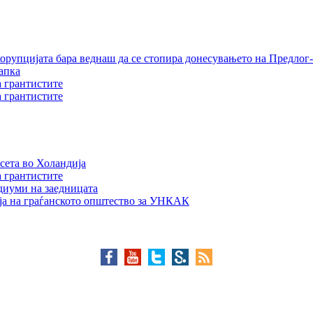
орупцијата бара веднаш да се стопира донесувањето на Предлог-
апка
а грантистите
а грантистите
сета во Холандија
а грантистите
едиуми на заедницата
ја на граѓанското општество за УНКАК