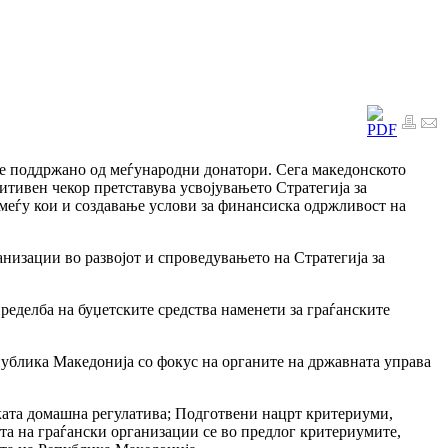
еше поддржано од меѓународни донатори. Сега македонското
итивен чекор претставува усвојувањето Стратегија за
р меѓу кои и создавање услови за финансиска одржливост на
низации во развојот и спроведувањето на Стратегија за
ределба на буџетските средства наменети за граѓанските
публика Македонија со фокус на органите на државната управа
чката домашна регулатива; Подготвени нацрт критериуми,
та на граѓански организации се во предлог критериумите,