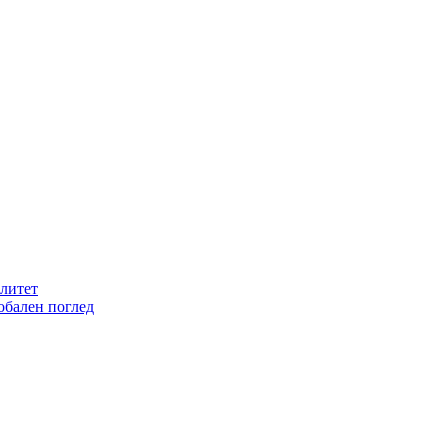
литет
обален поглед