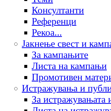
Консултанти
Референци
Рекоа...
Јакнење свест и кам
За кампањите
Листа на кампањи
Промотивен матер
Истражувања и публ
За истражувањата 
Листа на истражув