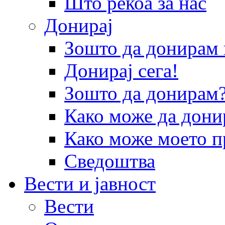
Што рекоа за нас
Донирај
Зошто да донира
Донирај сега!
Зошто да донирам
Како може да дони
Како може моето п
Сведоштва
Вести и јавност
Вести