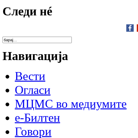
Следи нé
Навигација
Вести
Огласи
МЦМС во медиумите
е-Билтен
Говори