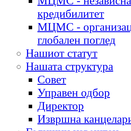
МЦМС - независна 
кредибилитет
МЦМС - организаци
глобален поглед
Нашиот статут
Нашата структура
Совет
Управен одбор
Директор
Извршна канцелар