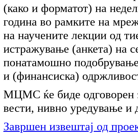
(како и форматот) на неде
година во рамките на мреж
на научените лекции од ти
истражување (анкета) на с
понатамошно подобрување 
и (финансиска) одржливост
МЦМС ќе биде одговорен з
вести, нивно уредување и 
Завршен извештај од прое