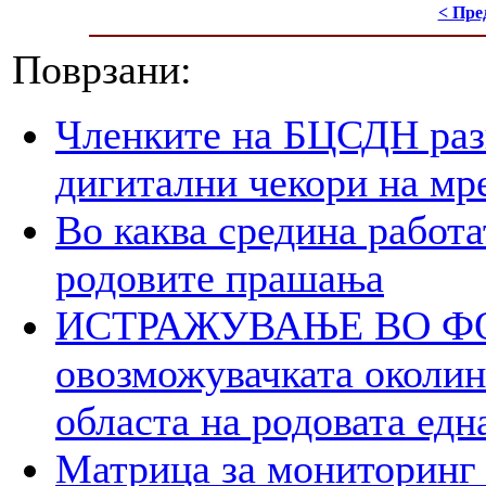
< Пре
Поврзани:
Членките на БЦСДН разг
дигитални чекори на мр
Во каква средина работа
родовите прашања
ИСТРАЖУВАЊЕ ВО ФОК
овозможувачката околина
областа на родовата едн
Матрица за мониторинг 