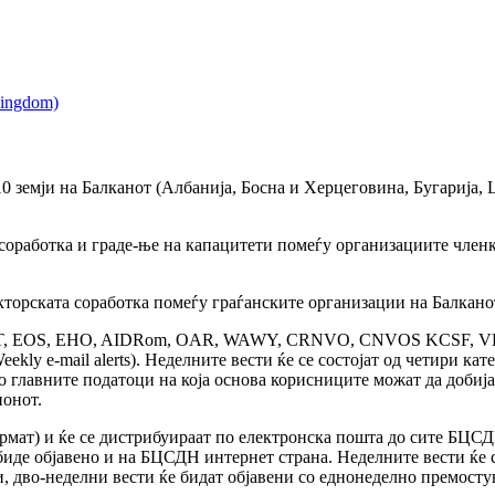
 земји на Балканот (Албанија, Босна и Херцеговина, Бугарија, 
, соработка и граде-ње на капацитети помеѓу организациите чл
кторската соработка помеѓу граѓанските организации на Балкано
IT, EOS, EHO, AIDRom, OAR, WAWY, CRNVO, CNVOS KCSF, VESTA
ekly e-mail alerts). Неделните вести ќе се состојат од четири к
о главните податоци на која основа корисниците можат да добија
ионот.
ормат) и ќе се дистрибуираат по електронска пошта до сите БЦС
иде објавено и на БЦСДН интернет страна. Неделните вести ќе с
и, дво-неделни вести ќе бидат објавени со еднонеделно премост