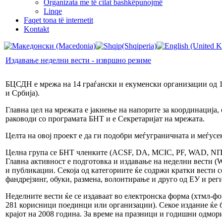
Organizata me të cilat bashkëpunojmë
Linqe
Faqet tona të internetit
Kontakt
Издавање неделни вести - извршно резиме
БЦСДН е мрежа на 14 граѓански и екуменски организации од 10
и Србија).
Главна цел на мрежата е јакнење на напорите за координација
раководи со програмата БНТ и е Секретаријат на мрежата.
Целта на овој проект е да ги подобри меѓуграничната и меѓусе
Целна група се БНТ членките (ACSF, DA, MCIC, PF, WAD, N
Главна активност е подготовка и издавање на неделни вести (We
и публикации. Секоја од категориите ќе содржи кратки вести с
фандрејзинг, обуки, размена, волонтирање и друго од ЕУ и рег
Неделните вести ќе се издаваат во електронска форма (хтмл-ф
281 корисници поединци или организации). Секое издание ќе б
крајот на 2008 година. За време на празници и годишни одмор