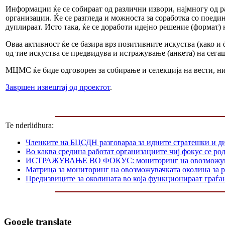
Информации ќе се собираат од различни извори, најмногу од 
организации. Ќе се разгледа и можноста за соработка со поеди
дуплираат. Исто така, ќе се доработи идејно решение (формат) 
Оваа активност ќе се базира врз позитивните искуства (како и
од тие искуства се предвидува и истражување (анкета) на сег
МЦМС ќе биде одговорен за собирање и селекција на вести, н
Завршен извештај од проектот
.
Te nderlidhura:
Членките на БЦСДН разговараа за идните стратешки и д
Во каква средина работат организациите чиј фокус се р
ИСТРАЖУВАЊЕ ВО ФОКУС: мониторинг на овозможувачката
Матрица за мониторинг на овозможувачката околина за р
Предизвиците за околината во која функционираат граѓа
Google translate