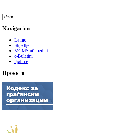
Navigacion
Lajme
Shpallje
MCMS në mediat
e-Buletini
Fjalime
Проекти