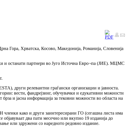
Црна Гора, Хрватска, Косово, Македонија, Романија, Словенија
енки и останати партнери во Југо Источна Евро¬па (ЈИЕ). МЦМС
т.
), други релевантни граѓански организации и јавноста.
атегории: вести, фандрејзинг, обучувачки и едукативни можности
т брза и јасна информација за тековни можности во областа на
ДН членки како и други заинтересирани ГО (сегашна листа има
е објавуваат два пати месечно или вкупно 19 изданија до
ување или здружени со наредното редовно издание.