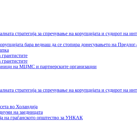
лната стратегија за спречување на корупцијата и судирот на ин
орупцијата бара веднаш да се стопира донесувањето на Предлог-
апка
а грантистите
а грантистите
тавници на МЦМС и партнерските организации
лната стратегија за спречување на корупцијата и судирот на ин
сета во Холандија
едиуми на заедницата
ја на граѓанското општество за УНКАК