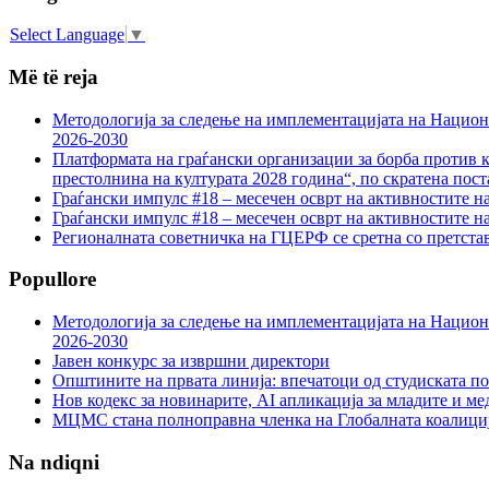
Select Language
▼
Më të reja
Методологија за следење на имплементацијата на Национа
2026-2030
Платформата на граѓански организации за борба против к
престолнина на културата 2028 година“, по скратена пост
Граѓански импулс #18 – месечен осврт на активностите н
Граѓански импулс #18 – месечен осврт на активностите н
Регионалната советничка на ГЦЕРФ се сретна со претс
Popullore
Методологија за следење на имплементацијата на Национа
2026-2030
Јавен конкурс за извршни директори
Општините на првата линија: впечатоци од студиската по
Нов кодекс за новинарите, AI апликација за младите и м
МЦМС стана полноправна членка на Глобалната коалици
Na ndiqni