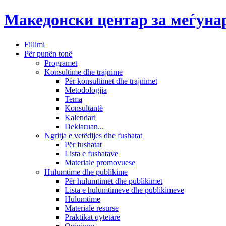
Македонски центар за меѓун
Fillimi
Për punën tonë
Programet
Konsultime dhe trajnime
Për konsultimet dhe trajnimet
Metodologjia
Tema
Konsultantë
Kalendari
Deklaruan...
Ngritja e vetëdijes dhe fushatat
Për fushatat
Lista e fushatave
Materiale promovuese
Hulumtime dhe publikime
Për hulumtimet dhe publikimet
Lista e hulumtimeve dhe publikimeve
Hulumtime
Materiale resurse
Praktikat qytetare