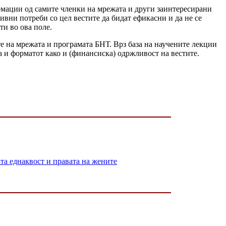
рмации од самите членки на мрежата и други заинтересирани
ивни потреби со цел вестите да бидат ефикасни и да не се
ти во ова поле.
те на мрежата и програмата БНТ. Врз база на научените лекции
 и форматот како и (финансиска) одржливост на вестите.
 еднаквост и правата на жените