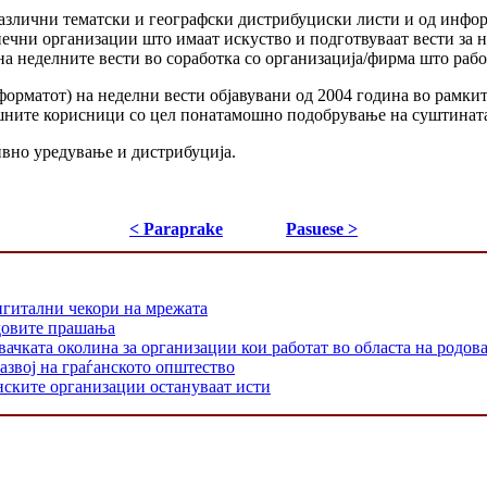
различни тематски и географски дистрибуциски листи и од инфо
нечни организации што имаат искуство и подготвуваат вести за н
на неделните вести во соработка со организација/фирма што рабо
 форматот) на неделни вести објавувани од 2004 година во рамки
ашните корисници со цел понатамошно подобрување на суштината
ивно уредување и дистрибуција.
< Paraprake
Pasuese >
игитални чекори на мрежата
одовите прашања
 околина за организации кои работат во областа на родовата
азвој на граѓанското општество
нските организации остануваат исти