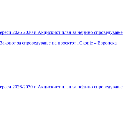
тереси 2026-2030 и Акцискиот план за нејзино спроведување
Законот за спроведување на проектот „Скопје – Европска
тереси 2026-2030 и Акцискиот план за нејзино спроведување