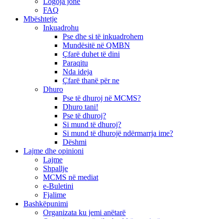
Logoja jonë
FAQ
Mbështetje
Inkuadrohu
Pse dhe si të inkuadrohem
Mundësitë në QMBN
Çfarë duhet të dini
Paraqitu
Nda ideja
Çfarë thanë për ne
Dhuro
Pse të dhuroj në MCMS?
Dhuro tani!
Pse të dhuroj?
Si mund të dhuroj?
Si mund të dhurojë ndërmarrja ime?
Dëshmi
Lajme dhe opinioni
Lajme
Shpallje
MCMS në mediat
e-Buletini
Fjalime
Bashkëpunimi
Organizata ku jemi anëtarë