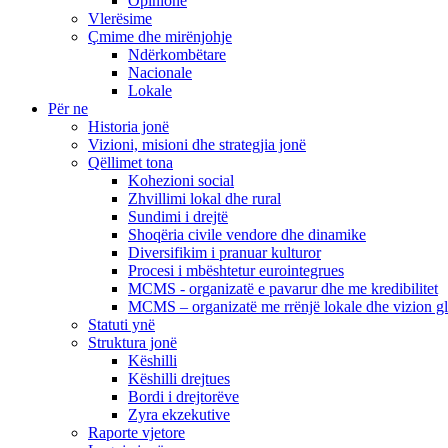
Opinione
Vlerësime
Çmime dhe mirënjohje
Ndërkombëtare
Nacionale
Lokale
Për ne
Historia jonë
Vizioni, misioni dhe strategjia jonë
Qëllimet tona
Kohezioni social
Zhvillimi lokal dhe rural
Sundimi i drejtë
Shoqëria civile vendore dhe dinamike
Diversifikim i pranuar kulturor
Procesi i mbështetur eurointegrues
MCMS - organizatë e pavarur dhe me kredibilitet
MCMS – organizatë me rrënjë lokale dhe vizion g
Statuti ynë
Struktura jonë
Këshilli
Këshilli drejtues
Bordi i drejtorëve
Zyra ekzekutive
Raporte vjetore