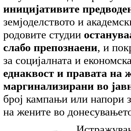
и
ницијативите предводе
земјоделството и академск
родовите студии
останува
слабо препознаени
, и по
за социјалната и економск
еднаквост и
правата на ж
маргинализирани во јав
број кампањи или напори 
на жените во донесувањето
Истражувањ