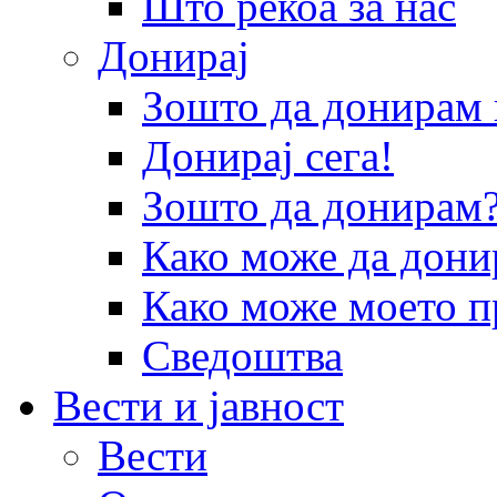
Што рекоа за нас
Донирај
Зошто да донира
Донирај сега!
Зошто да донирам
Како може да дони
Како може моето п
Сведоштва
Вести и јавност
Вести