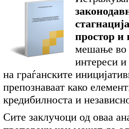
з
аконодав
стагнациј
простор и 
мешање во 
интереси и
на граѓанските иницијатив
препознаваат како елемент
кредибилноста и независно
Сите заклучоци од оваа ан