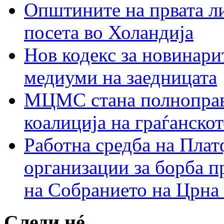
Општините на првата ли
посета во Холандија
Нов кодекс за новинарит
медиуми на заедницата
МЦМС стана полноправн
коалиција на граѓанск
Работна средба на Плат
организации за борба п
на Собранието на Црна
Следи нé