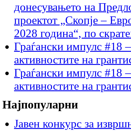
донесувањето на Предло
проектот „Скопје – Евр
2028 година“, по скрат
Граѓански импулс #18 –
активностите на гранти
Граѓански импулс #18 –
активностите на гранти
Најпопуларни
Јавен конкурс за изврш