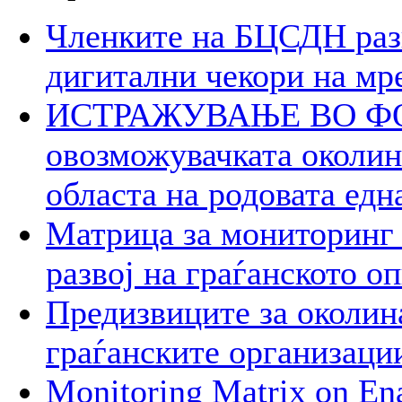
Членките на БЦСДН разг
дигитални чекори на мр
ИСТРАЖУВАЊЕ ВО ФОК
овозможувачката околина
областа на родовата едн
Матрица за мониторинг 
развој на граѓанското о
Предизвиците за околин
граѓанските организаци
Monitoring Matrix on Ena