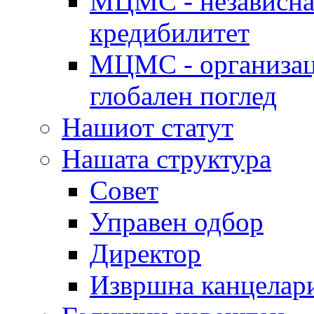
МЦМС - независна 
кредибилитет
МЦМС - организаци
глобален поглед
Нашиот статут
Нашата структура
Совет
Управен одбор
Директор
Извршна канцелар