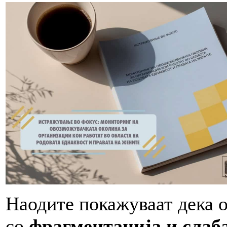
Наодите покажуваат дека о
со
ф
рагментација и слаб