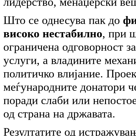
лидерство, менаџерски ве
Што се однесува пак до
ф
високо нестабилно
, при 
ограничена одговорност з
услуги, а владините механ
политичко влијание. Прое
меѓународните донатори че
поради слаби или непосто
од страна на државата.
Резултатите од истражувањ