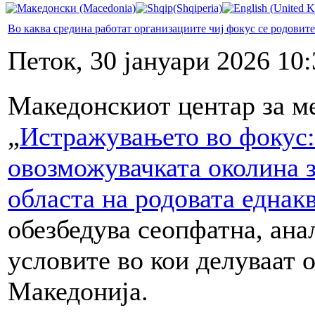
Во каква средина работат организациите чиј фокус се родовит
Петок, 30 јануари 2026 10:
Македонскиот центар за ме
„
И
стражувањето во фокус
овозможувачката
околина з
областа на родовата еднак
обезбедува сеопфатна, ана
условите во кои делуваат 
Македонија.