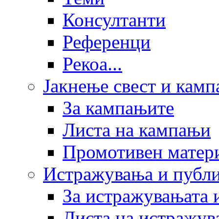
Консултанти
Референци
Рекоа...
Јакнење свест и кам
За кампањите
Листа на кампањи
Промотивен матер
Истражувања и публ
За истражувањата 
Листа на истражув