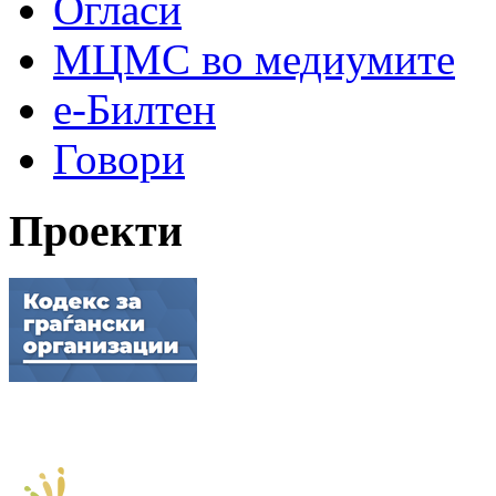
Огласи
МЦМС во медиумите
е-Билтен
Говори
Проекти