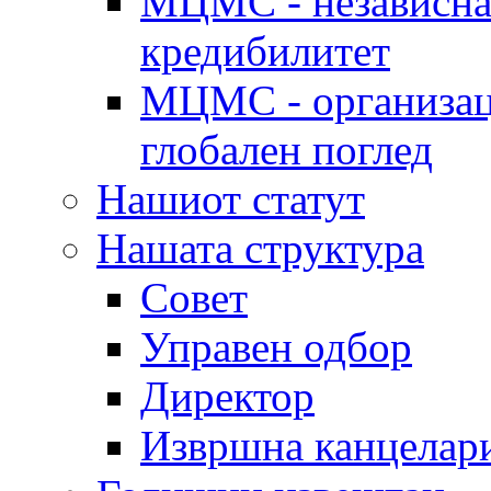
МЦМС - независна 
кредибилитет
МЦМС - организаци
глобален поглед
Нашиот статут
Нашата структура
Совет
Управен одбор
Директор
Извршна канцелар