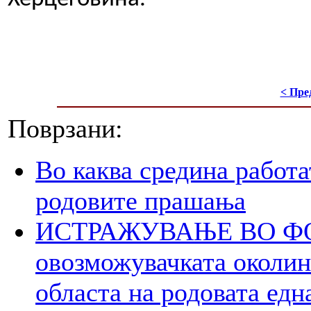
< Пре
Поврзани:
Во каква средина работа
родовите прашања
ИСТРАЖУВАЊЕ ВО ФОК
овозможувачката околина
областа на родовата едн