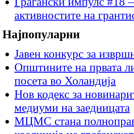
Граѓански импулс #18 –
активностите на гранти
Најпопуларни
Јавен конкурс за изврш
Општините на првата ли
посета во Холандија
Нов кодекс за новинарит
медиуми на заедницата
МЦМС стана полноправн