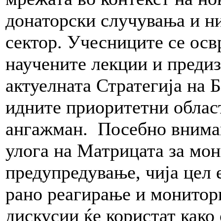
донаторски случувања и ни
сектор. Учесниците се осв
научените лекции и преди
актуелната Стратегија на 
идните приоритетни област
ангажман. Посебно вниман
улога на Матрицата за мон
предупредување, чија цел 
рано реагирање и монитори
дискусии ќе користат како