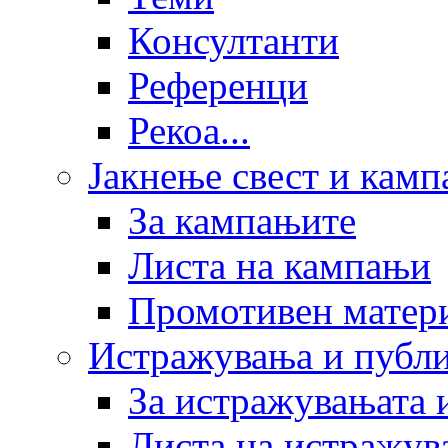
Консултанти
Референци
Рекоа...
Јакнење свест и кам
За кампањите
Листа на кампањи
Промотивен матер
Истражувања и публ
За истражувањата 
Листа на истражув