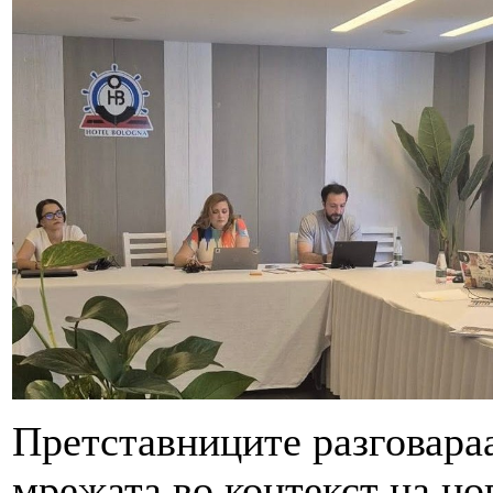
Претставниците разговара
мрежата во контекст на но