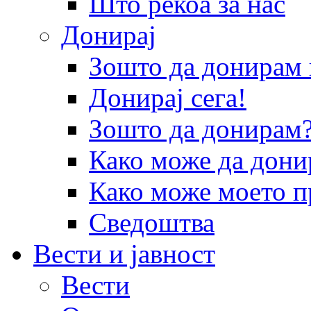
Што рекоа за нас
Донирај
Зошто да донира
Донирај сега!
Зошто да донирам
Како може да дони
Како може моето п
Сведоштва
Вести и јавност
Вести