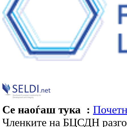
Се наоѓаш тука :
Почетн
Членките на БЦСДН разгов