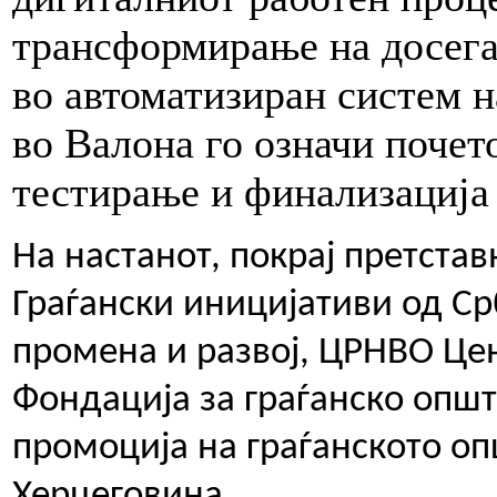
трансформирање на досег
во автоматизиран систем н
во Валона го означи почето
тестирање и финализација 
На настанот, покрај претста
Граѓански иницијативи од Ср
промена и развој, ЦРНВО Цент
Фондација за граѓанско општ
промоција на граѓанското оп
Херцеговина.