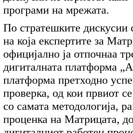
програми на мрежата.
По стратешките дискусии 
на која експертите за Мат
официјално ја отпочнаа тр
дигиталната платформа „AI
платформа претходно успе
проверка, од кои првиот с
со самата методологија, ра
проценка на Матрицата, до
дигиталниот работен проц