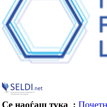
Се наоѓаш тука :
Почетн