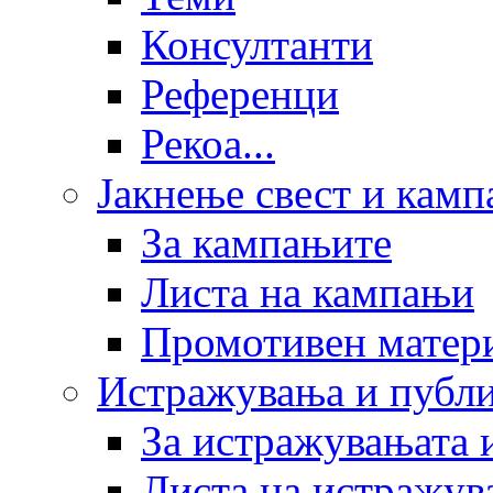
Консултанти
Референци
Рекоа...
Јакнење свест и кам
За кампањите
Листа на кампањи
Промотивен матер
Истражувања и публ
За истражувањата 
Листа на истражув