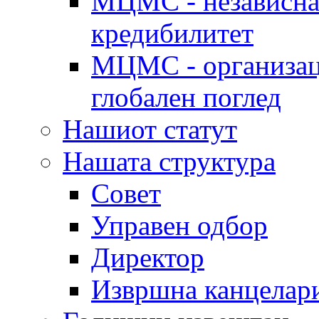
МЦМС - независна 
кредибилитет
МЦМС - организаци
глобален поглед
Нашиот статут
Нашата структура
Совет
Управен одбор
Директор
Извршна канцелар