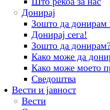
Што рекоа за нас
Донирај
Зошто да донира
Донирај сега!
Зошто да донирам
Како може да дони
Како може моето п
Сведоштва
Вести и јавност
Вести