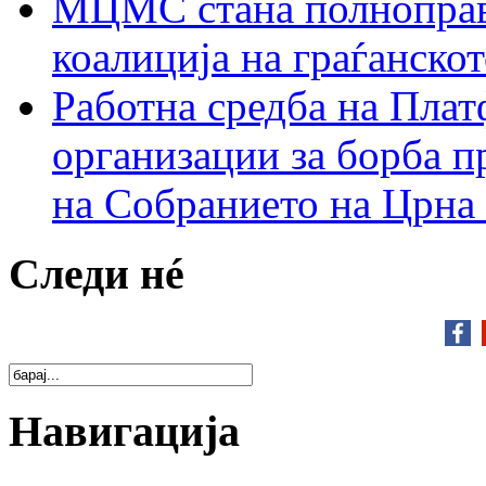
МЦМС стана полноправн
коалиција на граѓанск
Работна средба на Плат
организации за борба п
на Собранието на Црна
Следи нé
Навигација