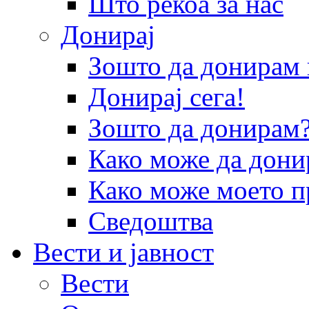
Што рекоа за нас
Донирај
Зошто да донира
Донирај сега!
Зошто да донирам
Како може да дони
Како може моето п
Сведоштва
Вести и јавност
Вести