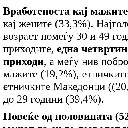
Вработеноста кај мажите
кај жените (33,3%). Најгол
возраст помеѓу 30 и 49 го
приходите,
една четвртин
приходи
, а меѓу нив побр
мажите (19,2%), етничките
етничките Македонци ((20,
до 29 години (39,4%).
Повеќе од половината (5