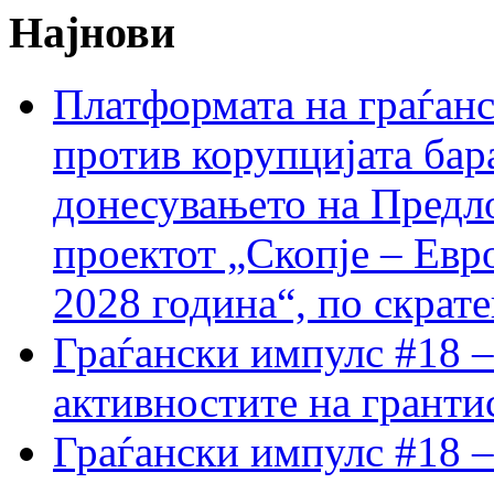
Најнови
Платформата на граѓанс
против корупцијата бар
донесувањето на Предло
проектот „Скопје – Евр
2028 година“, по скрат
Граѓански импулс #18 –
активностите на гранти
Граѓански импулс #18 –