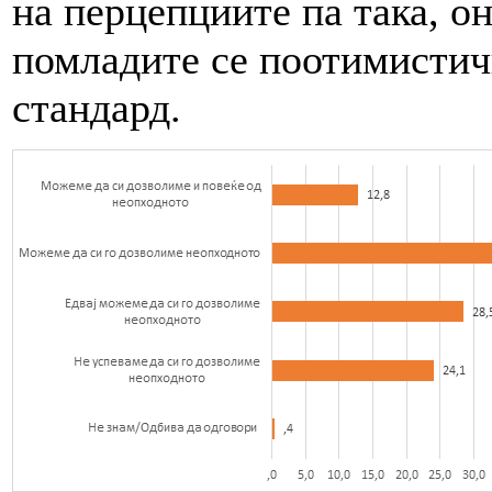
на перцепциите па така, о
помладите се поотимистич
стандард.