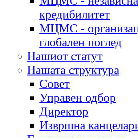
МЦМС - независна 
кредибилитет
МЦМС - организаци
глобален поглед
Нашиот статут
Нашата структура
Совет
Управен одбор
Директор
Извршна канцелар