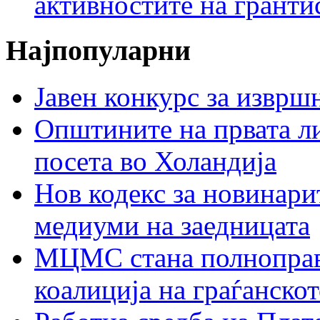
активностите на гранти
Најпопуларни
Јавен конкурс за изврш
Општините на првата ли
посета во Холандија
Нов кодекс за новинарит
медиуми на заедницата
МЦМС стана полноправн
коалиција на граѓанск