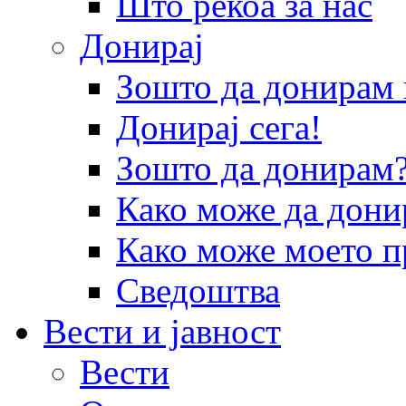
Што рекоа за нас
Донирај
Зошто да донира
Донирај сега!
Зошто да донирам
Како може да дони
Како може моето п
Сведоштва
Вести и јавност
Вести