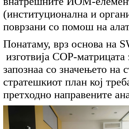
внатрешните ИОМ-елементи
(институционална и органи
поврзани со помош на ала
Понатаму, врз основа на
S
изготвија
СОР-матрицата з
запознаа со значењето на 
стратешкиот план кој треба
претходно направените ан