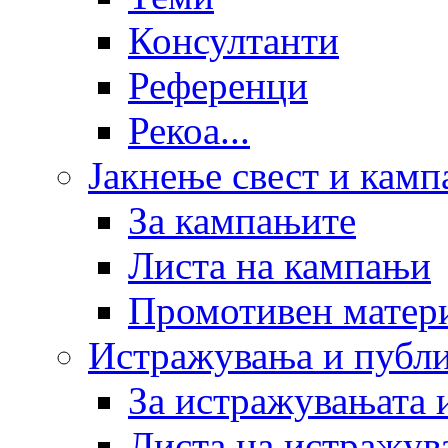
Консултанти
Референци
Рекоа...
Јакнење свест и кам
За кампањите
Листа на кампањи
Промотивен матер
Истражувања и публ
За истражувањата 
Листа на истражув