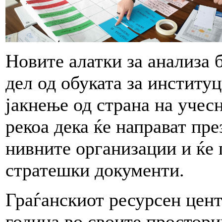
Новите алатки за анализа 
дел од обуката за институ
јакнење од страна на учес
рекоа дека ќе направат пре
нивните организации и ќе 
стратешки документи.
Граѓанскиот ресурсен цент
година во своите простори