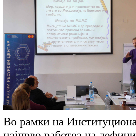
Во рамки на Институциона
најпрво работеа на дефини