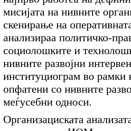
мисијата на нивните орга
скенирање на оперативната
анализираа политичко-пра
социолошките и технолошк
нивните развојни интервен
институциограм во рамки н
опфатени со нивните разв
меѓусебни односи.
Организациската анализат