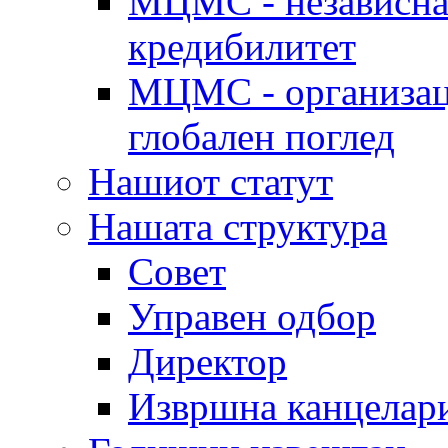
МЦМС - независна 
кредибилитет
МЦМС - организаци
глобален поглед
Нашиот статут
Нашата структура
Совет
Управен одбор
Директор
Извршна канцелар